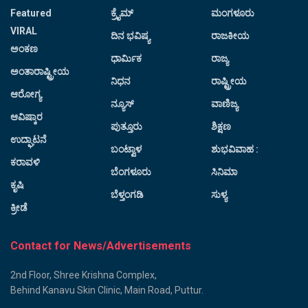
Featured
ಕ್ರೈಮ್
ಮಂಗಳೂರು
VIRAL
ದಿನ ಭವಿಷ್ಯ
ರಾಜಕೀಯ
ಅಂಕಣ
ಧಾರ್ಮಿಕ
ರಾಜ್ಯ
ಅಂತಾರಾಷ್ಟ್ರೀಯ
ನಿಧನ
ರಾಷ್ಟ್ರೀಯ
ಆರೋಗ್ಯ
ನ್ಯೂಸ್
ವಾಣಿಜ್ಯ
ಆವಿಷ್ಕಾರ
ಪುತ್ತೂರು
ಶಿಕ್ಷಣ
ಉದ್ಘಾಟನೆ
ಬಂಟ್ವಾಳ
ಶುಭವಿವಾಹ :
ಕರಾವಳಿ
ಬೆಂಗಳೂರು
ಸಿನಿಮಾ
ಕೃಷಿ
ಬೆಳ್ತಂಗಡಿ
ಸುಳ್ಯ
ಕ್ರೀಡೆ
Contact for News/Advertisements
2nd Floor, Shree Krishna Complex,
Behind Kanavu Skin Clinic, Main Road, Puttur.