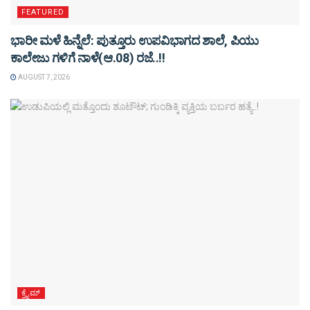
FEATURED
ಭಾರೀ ಮಳೆ ಹಿನ್ನೆಲೆ: ಪುತ್ತೂರು ಉಪವಿಭಾಗದ ಶಾಲೆ, ಪಿಯು
ಕಾಲೇಜು ಗಳಿಗೆ ನಾಳೆ(ಆ.08) ರಜೆ..!!
AUGUST 7, 2026
ಕ್ರೈಮ್