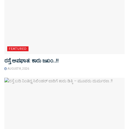
FEATURED
ರಸ್ತೆ ಅಪಘಾತ: ಕಾರು ಜಖಂ..!!
AUGUST 8, 2026