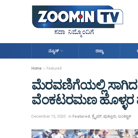
ನ್ಯೂಸ್
ರಾಜ್ಯ
Home
Featured
ಮೆರವಣಿಗೆಯಲ್ಲಿ ಸಾಗಿ
ವೆಂಕಟರಮಣ ಹೊಳ್ಳರ ಪ
December 15, 2020
in
Featured
,
ಕ್ರೈಮ್
,
ಪುತ್ತೂರು
,
ಬಂಟ್ವಾಳ