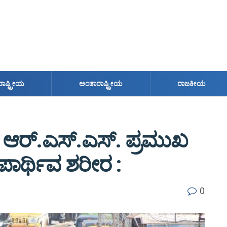
ರಾಷ್ಟ್ರೀಯ
ಅಂತಾರಾಷ್ಟ್ರೀಯ
ರಾಜಕೀಯ
ದ ಆರ್.ಎಸ್.ಎಸ್. ಪ್ರಮುಖ
ಾರ್ಥಿವ ಶರೀರ :
0