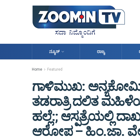
ನ್ಯೂಸ್
ರಾಜ್ಯ
Home
Featured
ಗಾಳಿಮುಖ: ಅನ್ಯಕೋ
ತಡರಾತ್ರಿ ದಲಿತ ಮಹಿಳೆಯ 
ಹಲ್ಲೆ:; ಆಸ್ಪತ್ರೆಯಲ್ಲ
ಆರೋಪ – ಹಿಂ.ಜಾ. ವೇ