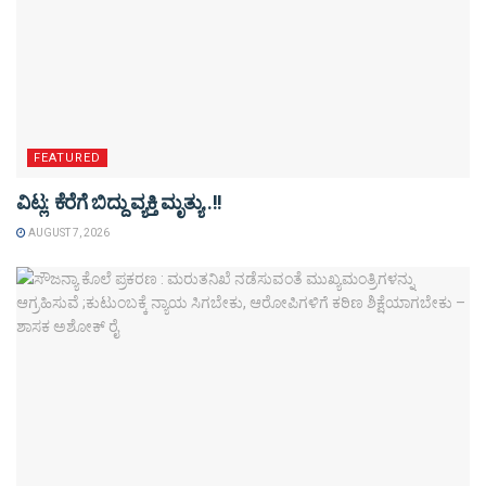
FEATURED
ವಿಟ್ಲ: ಕೆರೆಗೆ ಬಿದ್ದು ವ್ಯಕ್ತಿ ಮೃತ್ಯು..!!
AUGUST 7, 2026