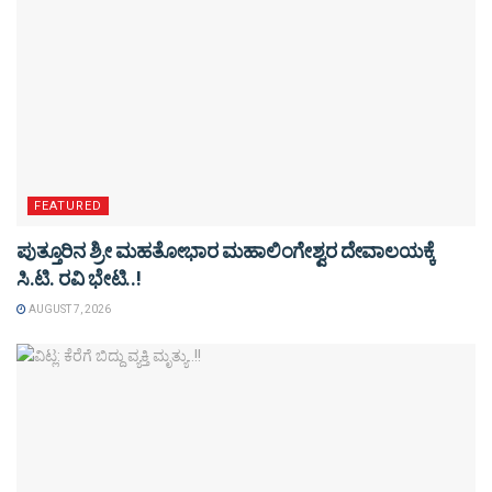
FEATURED
ಪುತ್ತೂರಿನ ಶ್ರೀ ಮಹತೋಭಾರ ಮಹಾಲಿಂಗೇಶ್ವರ ದೇವಾಲಯಕ್ಕೆ
ಸಿ.ಟಿ. ರವಿ ಭೇಟಿ..!
AUGUST 7, 2026