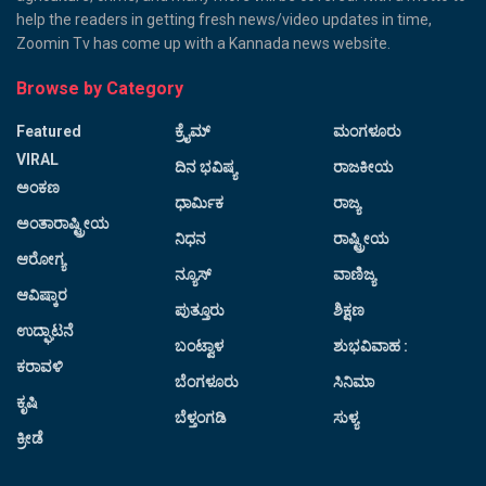
help the readers in getting fresh news/video updates in time,
Zoomin Tv has come up with a Kannada news website.
Browse by Category
Featured
ಕ್ರೈಮ್
ಮಂಗಳೂರು
VIRAL
ದಿನ ಭವಿಷ್ಯ
ರಾಜಕೀಯ
ಅಂಕಣ
ಧಾರ್ಮಿಕ
ರಾಜ್ಯ
ಅಂತಾರಾಷ್ಟ್ರೀಯ
ನಿಧನ
ರಾಷ್ಟ್ರೀಯ
ಆರೋಗ್ಯ
ನ್ಯೂಸ್
ವಾಣಿಜ್ಯ
ಆವಿಷ್ಕಾರ
ಪುತ್ತೂರು
ಶಿಕ್ಷಣ
ಉದ್ಘಾಟನೆ
ಬಂಟ್ವಾಳ
ಶುಭವಿವಾಹ :
ಕರಾವಳಿ
ಬೆಂಗಳೂರು
ಸಿನಿಮಾ
ಕೃಷಿ
ಬೆಳ್ತಂಗಡಿ
ಸುಳ್ಯ
ಕ್ರೀಡೆ