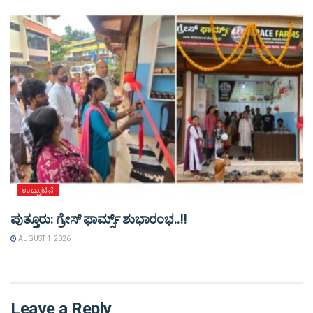
ಉದ್ಘಾಟನೆ
ಪುತ್ತೂರು: ಗ್ರೇಸ್ ಫಾರ್ಮ್ಸ್ ಶುಭಾರಂಭ..!!
AUGUST 1, 2026
Leave a Reply