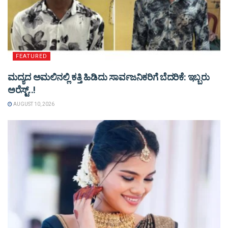
FEATURED
ಮದ್ಯದ ಅಮಲಿನಲ್ಲಿ ಕತ್ತಿ ಹಿಡಿದು ಸಾರ್ವಜನಿಕರಿಗೆ ಬೆದರಿಕೆ: ಇಬ್ಬರು
ಅರೆಸ್ಟ್..!
AUGUST 10, 2026