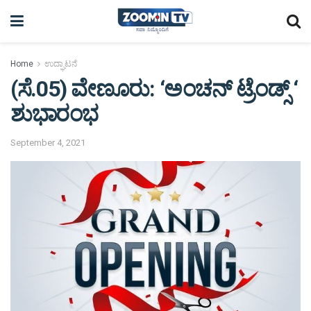
Home
ಉದ್ಘಾಟನೆ
(ಸೆ.05) ವೇಣೂರು: ‘ಅಂಚನ್ ಟ್ರೆಂಡ್ಸ್ ‘
ಶುಭಾರಂಭ
September 4, 2021