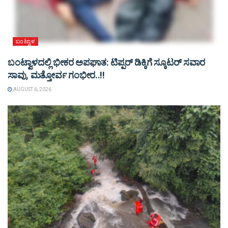
ಬಂಟ್ವಾಳ
ಬಂಟ್ವಾಳದಲ್ಲಿ ಭೀಕರ ಅಪಘಾತ: ಟಿಪ್ಪರ್ ಡಿಕ್ಕಿಗೆ ಸ್ಕೂಟರ್ ಸವಾರ
ಸಾವು, ಮತ್ತೋರ್ವ ಗಂಭೀರ..!!
AUGUST 6, 2026