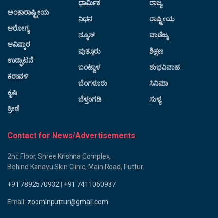
ಧಾರ್ಮಿಕ
ರಾಜ್ಯ
ಅಂತಾರಾಷ್ಟ್ರೀಯ
ನಿಧನ
ರಾಷ್ಟ್ರೀಯ
ಆರೋಗ್ಯ
ನ್ಯೂಸ್
ವಾಣಿಜ್ಯ
ಆವಿಷ್ಕಾರ
ಪುತ್ತೂರು
ಶಿಕ್ಷಣ
ಉದ್ಘಾಟನೆ
ಬಂಟ್ವಾಳ
ಶುಭವಿವಾಹ :
ಕರಾವಳಿ
ಬೆಂಗಳೂರು
ಸಿನಿಮಾ
ಕೃಷಿ
ಬೆಳ್ತಂಗಡಿ
ಸುಳ್ಯ
ಕ್ರೀಡೆ
Contact for News/Advertisements
2nd Floor, Shree Krishna Complex,
Behind Kanavu Skin Clinic, Main Road, Puttur.
+91 7892570932
|
+91 7411060987
Email:
zoominputtur@gmail.com