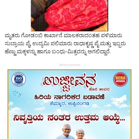
ಮೃತರು ಗೋಡಂಬಿ ಕಾರ್ಖಾನೆ ಮಾಲಕರಾದಂತಹ ಪಳಿಮಾರು
ಸುಬ್ರಾಯ ಪೈ, ಉದ್ಯಮಿ ಪಲಿಮಾರು ರಾಧಾಕೃಷ್ಣ ಪೈ ಮತ್ತು ಇಬ್ಬರು
ಹೆಣ್ಣು ಮಕ್ಕಳನ್ನು ಹಾಗೂ ಬಂಧು-ಮಿತ್ರರನ್ನು ಅಗಲಿದ್ದಾರೆ.
Advertisement