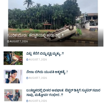
ಸೂರಿಕುಮೇರು: ಹೆದ್ದಾರಿಯಲ್ಲಿ ಕಾರು ಪಲ್ಟಿ..!!
AUGUST 7, 2026
ವಿಟ್ಲ: ಕೆರೆಗೆ ಬಿದ್ದು ವ್ಯಕ್ತಿ ಮೃತ್ಯು..!!
AUGUST 7, 2026
ನೇಣು ಬಿಗಿದು ಯುವತಿ ಆತ್ಮಹತ್ಯೆ..!
AUGUST 7, 2026
ಬಂಟ್ವಾಳದಲ್ಲಿ ಭೀಕರ ಅಪಘಾತ: ಟಿಪ್ಪರ್ ಡಿಕ್ಕಿಗೆ ಸ್ಕೂಟರ್ ಸವಾರ
ಸಾವು, ಮತ್ತೋರ್ವ ಗಂಭೀರ..!!
AUGUST 6, 2026