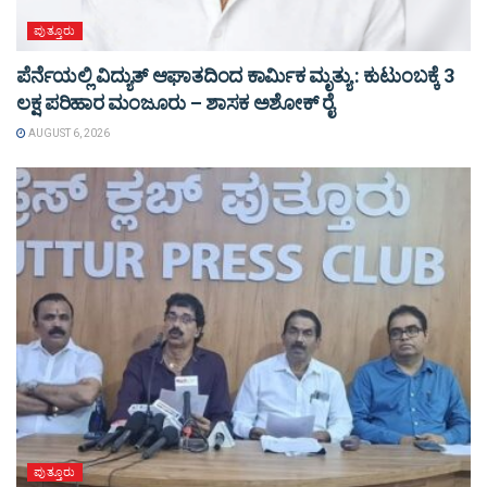
ಪುತ್ತೂರು
ಪೆರ್ನೆಯಲ್ಲಿ ವಿದ್ಯುತ್ ಆಘಾತದಿಂದ ಕಾರ್ಮಿಕ ಮೃತ್ಯು : ಕುಟುಂಬಕ್ಕೆ 3
ಲಕ್ಷ ಪರಿಹಾರ ಮಂಜೂರು – ಶಾಸಕ ಅಶೋಕ್ ರೈ
AUGUST 6, 2026
ಪುತ್ತೂರು