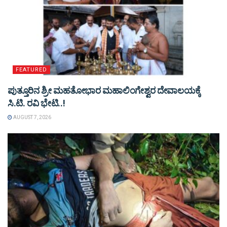
FEATURED
ಪುತ್ತೂರಿನ ಶ್ರೀ ಮಹತೋಭಾರ ಮಹಾಲಿಂಗೇಶ್ವರ ದೇವಾಲಯಕ್ಕೆ
ಸಿ.ಟಿ. ರವಿ ಭೇಟಿ..!
AUGUST 7, 2026