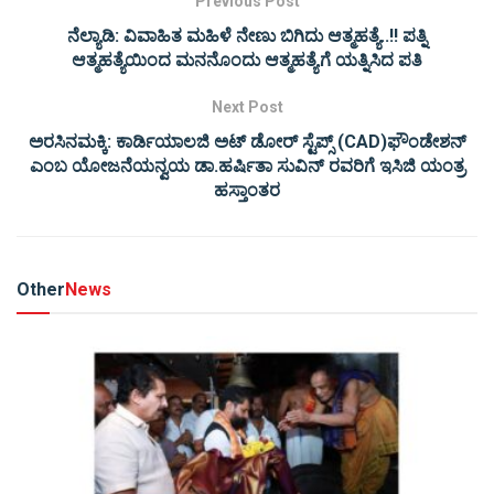
Previous Post
ನೆಲ್ಯಾಡಿ: ವಿವಾಹಿತ ಮಹಿಳೆ ನೇಣು ಬಿಗಿದು ಆತ್ಮಹತ್ಯೆ..!! ಪತ್ನಿ
ಆತ್ಮಹತ್ಯೆಯಿಂದ ಮನನೊಂದು ಆತ್ಮಹತ್ಯೆಗೆ ಯತ್ನಿಸಿದ ಪತಿ
Next Post
ಅರಸಿನಮಕ್ಕಿ: ಕಾರ್ಡಿಯಾಲಜಿ ಅಟ್ ಡೋರ್ ಸ್ಟೆಪ್ಸ್ (CAD)ಫೌಂಡೇಶನ್
ಎಂಬ ಯೋಜನೆಯನ್ವಯ ಡಾ.ಹರ್ಷಿತಾ ಸುವಿನ್ ರವರಿಗೆ ಇಸಿಜಿ ಯಂತ್ರ
ಹಸ್ತಾಂತರ
Other
News