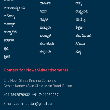
ಧಾರ್ಮಿಕ
ರಾಜ್ಯ
ಅಂತಾರಾಷ್ಟ್ರೀಯ
ನಿಧನ
ರಾಷ್ಟ್ರೀಯ
ಆರೋಗ್ಯ
ನ್ಯೂಸ್
ವಾಣಿಜ್ಯ
ಆವಿಷ್ಕಾರ
ಪುತ್ತೂರು
ಶಿಕ್ಷಣ
ಉದ್ಘಾಟನೆ
ಬಂಟ್ವಾಳ
ಶುಭವಿವಾಹ :
ಕರಾವಳಿ
ಬೆಂಗಳೂರು
ಸಿನಿಮಾ
ಕೃಷಿ
ಬೆಳ್ತಂಗಡಿ
ಸುಳ್ಯ
ಕ್ರೀಡೆ
Contact for News/Advertisements
2nd Floor, Shree Krishna Complex,
Behind Kanavu Skin Clinic, Main Road, Puttur.
+91 7892570932
|
+91 7411060987
Email:
zoominputtur@gmail.com