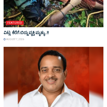
FEATURED
ವಿಟ್ಲ: ಕೆರೆಗೆ ಬಿದ್ದು ವ್ಯಕ್ತಿ ಮೃತ್ಯು..!!
AUGUST 7, 2026