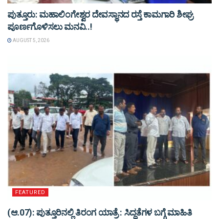
ಪುತ್ತೂರು: ಮಹಾಲಿಂಗೇಶ್ವರ ದೇವಸ್ಥಾನದ ರಸ್ತೆ ಕಾಮಗಾರಿ ಶೀಘ್ರ
ಪೂರ್ಣಗೊಳಿಸಲು ಮನವಿ..!
AUGUST 5, 2026
FEATURED
(ಆ.07): ಪುತ್ತೂರಿನಲ್ಲಿ ತಿರಂಗ ಯಾತ್ರೆ : ಸಿದ್ಧತೆಗಳ ಬಗ್ಗೆ ಮಾಹಿತಿ