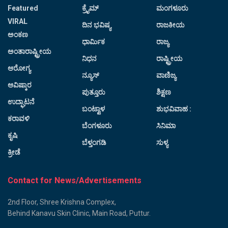
Featured
ಕ್ರೈಮ್
ಮಂಗಳೂರು
VIRAL
ದಿನ ಭವಿಷ್ಯ
ರಾಜಕೀಯ
ಅಂಕಣ
ಧಾರ್ಮಿಕ
ರಾಜ್ಯ
ಅಂತಾರಾಷ್ಟ್ರೀಯ
ನಿಧನ
ರಾಷ್ಟ್ರೀಯ
ಆರೋಗ್ಯ
ನ್ಯೂಸ್
ವಾಣಿಜ್ಯ
ಆವಿಷ್ಕಾರ
ಪುತ್ತೂರು
ಶಿಕ್ಷಣ
ಉದ್ಘಾಟನೆ
ಬಂಟ್ವಾಳ
ಶುಭವಿವಾಹ :
ಕರಾವಳಿ
ಬೆಂಗಳೂರು
ಸಿನಿಮಾ
ಕೃಷಿ
ಬೆಳ್ತಂಗಡಿ
ಸುಳ್ಯ
ಕ್ರೀಡೆ
Contact for News/Advertisements
2nd Floor, Shree Krishna Complex,
Behind Kanavu Skin Clinic, Main Road, Puttur.