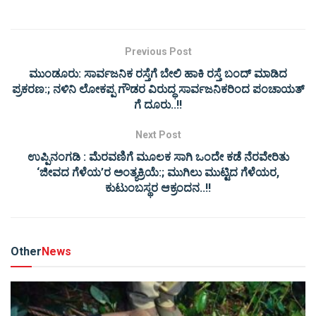
Previous Post
ಮುಂಡೂರು: ಸಾರ್ವಜನಿಕ ರಸ್ತೆಗೆ ಬೇಲಿ ಹಾಕಿ ರಸ್ತೆ ಬಂದ್ ಮಾಡಿದ
ಪ್ರಕರಣ:; ನಳಿನಿ ಲೋಕಪ್ಪ ಗೌಡರ ವಿರುದ್ಧ ಸಾರ್ವಜನಿಕರಿಂದ ಪಂಚಾಯತ್
ಗೆ ದೂರು..!!
Next Post
ಉಪ್ಪಿನಂಗಡಿ : ಮೆರವಣಿಗೆ ಮೂಲಕ ಸಾಗಿ ಒಂದೇ ಕಡೆ ನೆರವೇರಿತು
‘ಜೀವದ ಗೆಳೆಯ’ರ ಅಂತ್ಯಕ್ರಿಯೆ:; ಮುಗಿಲು ಮುಟ್ಟಿದ ಗೆಳೆಯರ,
ಕುಟುಂಬಸ್ಥರ ಆಕ್ರಂದನ..!!
Other
News