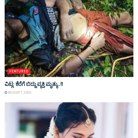
FEATURED
ವಿಟ್ಲ: ಕೆರೆಗೆ ಬಿದ್ದು ವ್ಯಕ್ತಿ ಮೃತ್ಯು..!!
AUGUST 7, 2026