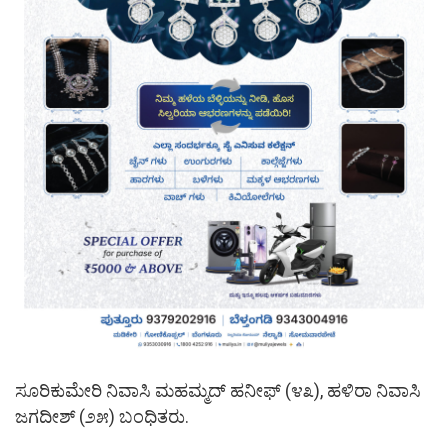
ಸೂರಿಕುಮೇರಿ ನಿವಾಸಿ ಮಹಮ್ಮದ್ ಹನೀಫ್ (೪೩), ಹಳಿರಾ ನಿವಾಸಿ
ಜಗದೀಶ್ (೨೫) ಬಂಧಿತರು.