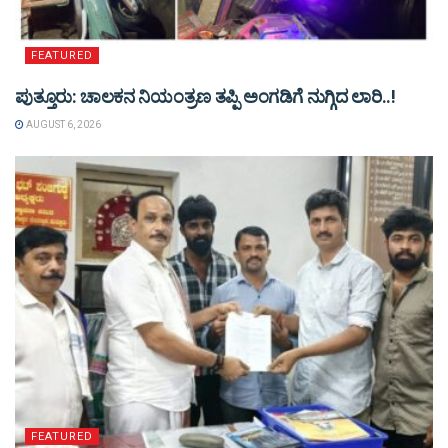
FEATURED
ಪುತ್ತೂರು: ಚಾಲಕನ ನಿಯಂತ್ರಣ ತಪ್ಪಿ ಅಂಗಡಿಗೆ ನುಗ್ಗಿದ ಲಾರಿ..!
AUGUST 6, 2026
FEATURED