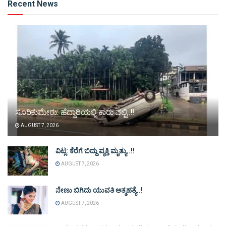
Recent News
ಸೂರಿಕುಮೇರು: ಹೆದ್ದಾರಿಯಲ್ಲಿ ಕಾರು ಪಲ್ಟಿ..!!
AUGUST 7, 2026
ವಿಟ್ಲ: ಕೆರೆಗೆ ಬಿದ್ದು ವ್ಯಕ್ತಿ ಮೃತ್ಯು..!!
AUGUST 7, 2026
ನೇಣು ಬಿಗಿದು ಯುವತಿ ಆತ್ಮಹತ್ಯೆ..!
AUGUST 7, 2026