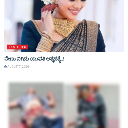
FEATURED
ನೇಣು ಬಿಗಿದು ಯುವತಿ ಆತ್ಮಹತ್ಯೆ..!
AUGUST 7, 2026