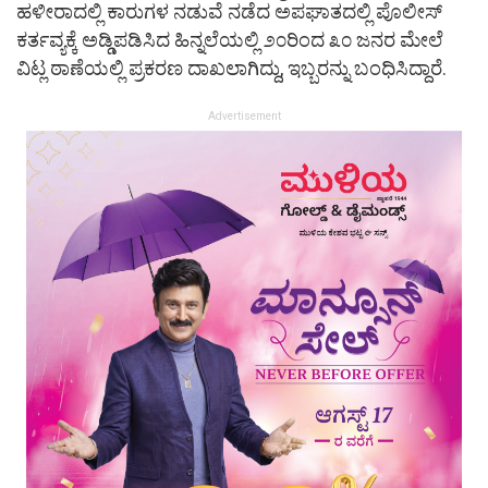
ಹಳೀರಾದಲ್ಲಿ ಕಾರುಗಳ ನಡುವೆ ನಡೆದ ಅಪಘಾತದಲ್ಲಿ ಪೊಲೀಸ್
ಕರ್ತವ್ಯಕ್ಕೆ ಅಡ್ಡಿಪಡಿಸಿದ ಹಿನ್ನಲೆಯಲ್ಲಿ ೨೦ರಿಂದ ೩೦ ಜನರ ಮೇಲೆ
ವಿಟ್ಲ ಠಾಣೆಯಲ್ಲಿ ಪ್ರಕರಣ ದಾಖಲಾಗಿದ್ದು, ಇಬ್ಬರನ್ನು ಬಂಧಿಸಿದ್ದಾರೆ.
Advertisement