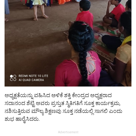
ಅಧ್ಯಕ್ಷತೆಯನ್ನು ವಹಿಸಿದ ಅಳಿಕೆ ಶಕ್ತಿ ಕೇಂದ್ರದ ಅಧ್ಯಕ್ಷರಾದ
ಸದಾನಂದ ಶೆಟ್ಟಿ ಅವರು ಪ್ರಸ್ತುತ ಸ್ಥಿತಿಗತಿಗೆ ಸೂಕ್ತ ಕಾರ್ಯಕ್ರಮ,
ನಶಿಸುತ್ತಿರುವ ಮೌಲ್ಯ ಶಿಕ್ಷಣವು ಸೂಕ್ತ ನಡೆಯಲ್ಲಿ ಸಾಗಲಿ ಎಂದು
ಶುಭ ಹಾರೈಸಿದರು.
Advertisement