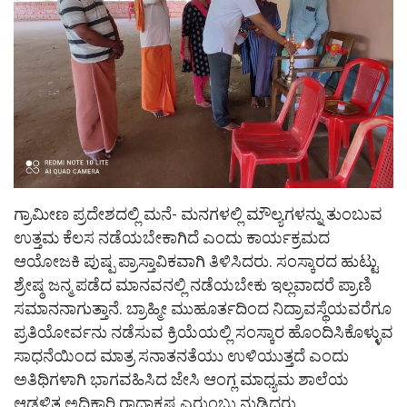
ಗ್ರಾಮೀಣ ಪ್ರದೇಶದಲ್ಲಿ ಮನೆ- ಮನಗಳಲ್ಲಿ ಮೌಲ್ಯಗಳನ್ನು ತುಂಬುವ
ಉತ್ತಮ ಕೆಲಸ ನಡೆಯಬೇಕಾಗಿದೆ ಎಂದು ಕಾರ್ಯಕ್ರಮದ
ಆಯೋಜಕಿ ಪುಷ್ಪ ಪ್ರಾಸ್ತಾವಿಕವಾಗಿ ತಿಳಿಸಿದರು. ಸಂಸ್ಕಾರದ ಹುಟ್ಟು
ಶ್ರೇಷ್ಠ ಜನ್ಮ ಪಡೆದ ಮಾನವನಲ್ಲಿ ನಡೆಯಬೇಕು ಇಲ್ಲವಾದರೆ ಪ್ರಾಣಿ
ಸಮಾನನಾಗುತ್ತಾನೆ. ಬ್ರಾಹ್ಮೀ ಮುಹೂರ್ತದಿಂದ ನಿದ್ರಾವಸ್ಥೆಯವರೆಗೂ
ಪ್ರತಿಯೋರ್ವನು ನಡೆಸುವ ಕ್ರಿಯೆಯಲ್ಲಿ ಸಂಸ್ಕಾರ ಹೊಂದಿಸಿಕೊಳ್ಳುವ
ಸಾಧನೆಯಿಂದ ಮಾತ್ರ ಸನಾತನತೆಯು ಉಳಿಯುತ್ತದೆ ಎಂದು
ಅತಿಥಿಗಳಾಗಿ ಭಾಗವಹಿಸಿದ ಜೇಸಿ ಆಂಗ್ಲ ಮಾಧ್ಯಮ ಶಾಲೆಯ
ಆಡಳಿತ ಅಧಿಕಾರಿ ರಾಧಾಕೃಷ್ಣ ಎರುಂಬು ನುಡಿದರು.