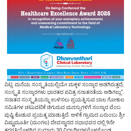
ವಿಟ್ಲ: ಮನೆಯ ಸಂಸ್ಕೃತಿಯಲ್ಲಿಯೇ ಮಕ್ಕಳ ಸಂಸ್ಕಾರ ಅಡಗಿರುತ್ತದೆ,
ಸಂಸ್ಕೃತಿ ಸಂಸ್ಕಾರಗಳು ಭಾರತದ ಪವಿತ್ರ ಸನಾತನತೆಯ ಅಡಿಗಲ್ಲು”.
ಸನಾತನ ಸಂಸ್ಕೃತಿಯನ್ನು ಉಳಿಸಲು ಪ್ರಯತ್ನಿಸುವ ಬಾಲ ಗೋಕುಲ
ಸಮಿತಿಗಳ ಚಟುವಟಿಕೆ ಚಿಗುರುವ ಮನಸ್ಸುಗಳಿಗೆ ಸಂಸ್ಕಾರ ವೆಂಬ
ಪುಷ್ಟಿ ಕೊಡುವ ಪ್ರಯತ್ನ ಮಾಡುತ್ತಿದೆ. ಅಳಿಕೆ ಗ್ರಾಮದ ಎರುಂಬು ಶ್ರೀ
ವಿಷ್ಣುಮೂರ್ತಿ (ಮಂಗಲ) ದೇವಸ್ಥಾನದ ಸಭಾಭವನ ದಲ್ಲಿ 9ನೇ
ತರಗತಿಯೊಳಗಿನ ಸುಮಾರು 30 ವಿದ್ಯಾರ್ಥಿಗಳನ್ನೊಳಗೊಂಡ