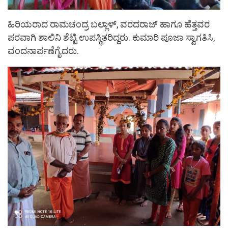
ಹಿರಿಯರಾದ ರಾಮಚಂದ್ರ ಬಲ್ಲಾಳ್, ವರದರಾಜ್ ಹಾಗೂ ಹೆತ್ತವರ
ಪರವಾಗಿ ಶಾಲಿನಿ ಶೆಟ್ಟಿ ಉಪಸ್ಥಿತರಿದ್ದರು. ಕುಮಾರಿ ಪೂಜಾ ಸ್ವಾಗತಿಸಿ,
ವಂದನಾರ್ಪಣೆಗೈದರು.