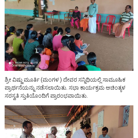
ಶ್ರೀ ವಿಷ್ಣು ಮೂರ್ತಿ (ಮಂಗಳ ) ದೇವರ ಸನ್ನಿಧಿಯಲ್ಲಿ ಸಾಮೂಹಿಕ
ಪ್ರಾರ್ಥನೆಯನ್ನು ನಡೆಸಲಾಯಿತು. ಸಭಾ ಕಾರ್ಯಕ್ರಮ ಅಚಿಂತ್ಯಳ
ಸರಸ್ವತಿ ಸ್ತುತಿಯೊಂದಿಗೆ ಪ್ರಾರಂಭವಾಯಿತು.