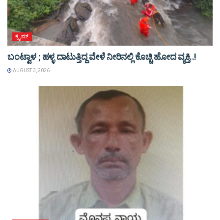
ಕ್ರೈಮ್
ಬಂಟ್ವಾಳ ; ಹಳ್ಳ ದಾಟುತ್ತಿದ್ದ ವೇಳೆ ನೀರಿನಲ್ಲಿ ಕೊಚ್ಚಿ ಹೋದ ವ್ಯಕ್ತಿ..!
AUGUST 3, 2026