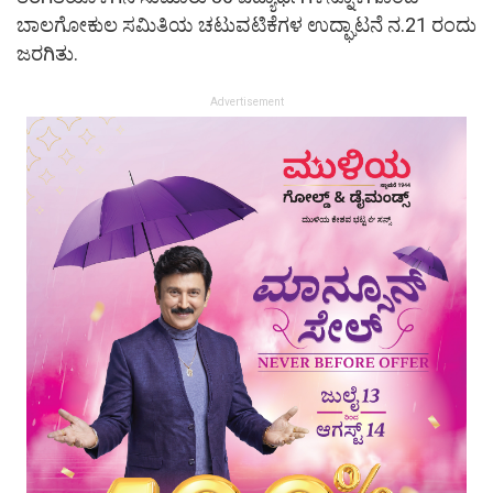
ಬಾಲಗೋಕುಲ ಸಮಿತಿಯ ಚಟುವಟಿಕೆಗಳ ಉದ್ಘಾಟನೆ ನ.21 ರಂದು
ಜರಗಿತು.
Advertisement