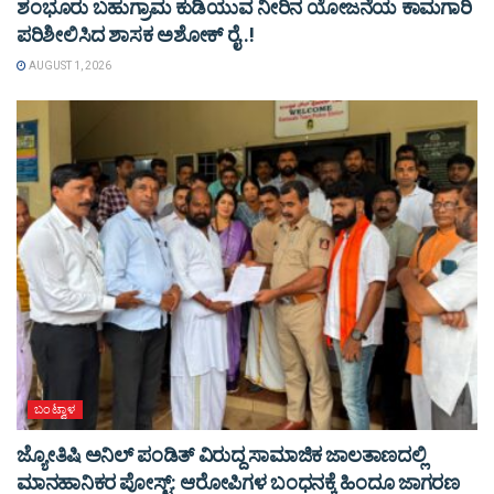
ಶಂಭೂರು ಬಹುಗ್ರಾಮ ಕುಡಿಯುವ ನೀರಿನ ಯೋಜನೆಯ ಕಾಮಗಾರಿ
ಪರಿಶೀಲಿಸಿದ ಶಾಸಕ ಅಶೋಕ್ ರೈ..!
AUGUST 1, 2026
ಬಂಟ್ವಾಳ
ಜ್ಯೋತಿಷಿ ಅನಿಲ್ ಪಂಡಿತ್ ವಿರುದ್ದ ಸಾಮಾಜಿಕ ಜಾಲತಾಣದಲ್ಲಿ
ಮಾನಹಾನಿಕರ ಪೋಸ್ಟ್: ಆರೋಪಿಗಳ ಬಂಧನಕ್ಕೆ ಹಿಂದೂ ಜಾಗರಣ