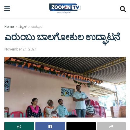
Home
ನ್ಯೂಸ್
ಬಂಟ್ವಾಳ
ಎರುಂಬು ಬಾಲಗೋಕುಲ ಉದ್ಘಾಟನೆ
November 21, 2021