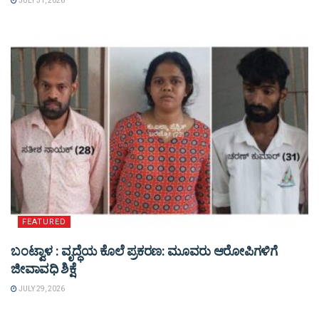
JULY 31, 2026
FEATURED
ಬಂಟ್ವಾಳ : ವೃದ್ಧೆಯ ಕೊಲೆ ಪ್ರಕರಣ: ಮೂವರು ಆರೋಪಿಗಳಿಗೆ
ಜೀವಾವಧಿ ಶಿಕ್ಷೆ
JULY 29, 2026