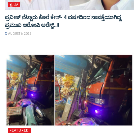
ಕ್ರೈಮ್
ಪ್ರವೀಣ್ ನೆಟ್ಟಾರು ಕೊಲೆ ಕೇಸ್‌- 4 ವರ್ಷದಿಂದ ನಾಪತ್ತೆಯಾಗಿದ್ದ
ಪ್ರಮುಖ ಆರೋಪಿ ಅರೆಸ್ಟ್‌..!!
AUGUST 6, 2026
FEATURED