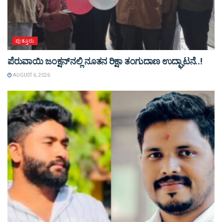
ಪುತ್ತೂರು
ಪೆರುವಾಯಿ ಜಂಕ್ಷನ್‌ನಲ್ಲಿ ನೂತನ ರಿಕ್ಷಾ ತಂಗುದಾಣ ಉದ್ಘಾಟನೆ..!
AUGUST 6, 2026