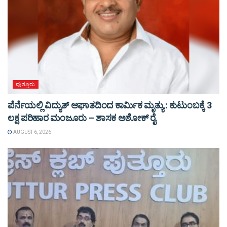
ಪುತ್ತೂರು
ಪೆರ್ನೆಯಲ್ಲಿ ವಿದ್ಯುತ್ ಆಘಾತದಿಂದ ಕಾರ್ಮಿಕ ಮೃತ್ಯು : ಕುಟುಂಬಕ್ಕೆ 3
ಲಕ್ಷ ಪರಿಹಾರ ಮಂಜೂರು – ಶಾಸಕ ಅಶೋಕ್ ರೈ
AUGUST 6, 2026