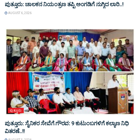
ಪುತ್ತೂರು: ಚಾಲಕನ ನಿಯಂತ್ರಣ ತಪ್ಪಿ ಅಂಗಡಿಗೆ ನುಗ್ಗಿದ ಲಾರಿ..!
AUGUST 6, 2026
ಪುತ್ತೂರು
ಪುತ್ತೂರು: ಸೈನಿಕರ ಸೇವೆಗೆ ಗೌರವ: 9 ಕುಟುಂಬಗಳಿಗೆ ಕಲ್ಯಾಣ ನಿಧಿ
ವಿತರಣೆ..!!
AUGUST 5, 2026