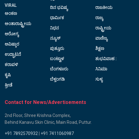
VIRAL
ದಿನ ಭವಿಷ್ಯ
ರಾಜಕೀಯ
ಅಂಕಣ
ಧಾರ್ಮಿಕ
ರಾಜ್ಯ
ಅಂತಾರಾಷ್ಟ್ರೀಯ
ನಿಧನ
ರಾಷ್ಟ್ರೀಯ
ಆರೋಗ್ಯ
ನ್ಯೂಸ್
ವಾಣಿಜ್ಯ
ಆವಿಷ್ಕಾರ
ಪುತ್ತೂರು
ಶಿಕ್ಷಣ
ಉದ್ಘಾಟನೆ
ಬಂಟ್ವಾಳ
ಶುಭವಿವಾಹ :
ಕರಾವಳಿ
ಬೆಂಗಳೂರು
ಸಿನಿಮಾ
ಕೃಷಿ
ಬೆಳ್ತಂಗಡಿ
ಸುಳ್ಯ
ಕ್ರೀಡೆ
Contact for News/Advertisements
2nd Floor, Shree Krishna Complex,
Behind Kanavu Skin Clinic, Main Road, Puttur.
+91 7892570932
|
+91 7411060987