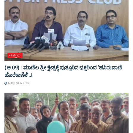
ಪುತ್ತೂರು
(ಆ.09) : ಮಾಣಿಲ ಶ್ರೀ ಕ್ಷೇತ್ರಕ್ಕೆ ಪುತ್ತೂರಿನ ಭಕ್ತರಿಂದ ‘ಹಸಿರುವಾಣಿ
ಹೊರೆಕಾಣಿಕೆ’..!
AUGUST 6, 2026