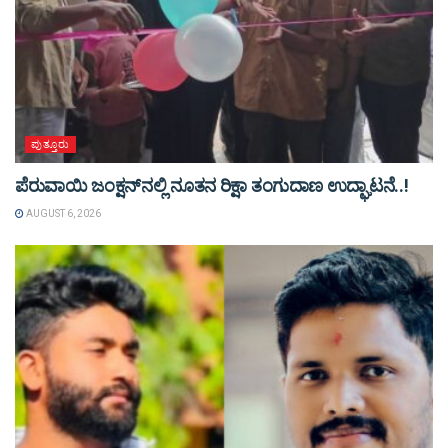
ಪುತ್ತೂರು
ಪೆರುವಾಯಿ ಜಂಕ್ಷನ್‌ನಲ್ಲಿ ನೂತನ ರಿಕ್ಷಾ ತಂಗುದಾಣ ಉದ್ಘಾಟನೆ..!
AUGUST 6, 2026