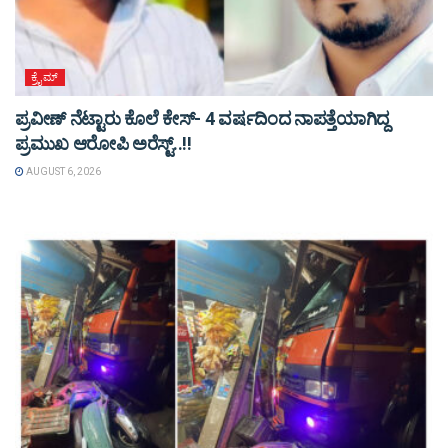
ಕ್ರೈಮ್
ಪ್ರವೀಣ್ ನೆಟ್ಟಾರು ಕೊಲೆ ಕೇಸ್‌- 4 ವರ್ಷದಿಂದ ನಾಪತ್ತೆಯಾಗಿದ್ದ
ಪ್ರಮುಖ ಆರೋಪಿ ಅರೆಸ್ಟ್‌..!!
AUGUST 6, 2026