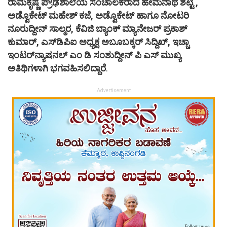
ರಾಮಕೃಷ್ಣ ಪ್ರೌಢಶಾಲೆಯ ಸಂಚಾಲಕರಾದ ಹೇಮನಾಥ ಶೆಟ್ಟಿ ,
ಅಡ್ವೊಕೇಟ್ ಮಹೇಶ್ ಕಜೆ, ಅಡ್ವೊಕೇಟ್ ಹಾಗೂ ನೋಟರಿ
ನೂರುದ್ದೀನ್ ಸಾಲ್ಮರ, ಕೆವಿಜಿ ಬ್ಯಾಂಕ್ ಮ್ಯಾನೇಜರ್ ಪ್ರಕಾಶ್
ಕುಮಾರ್, ಎಸ್‌ಡಿಪಿಐ ಅಧ್ಯಕ್ಷ ಅಬೂಬಕ್ಕರ್ ಸಿದ್ದಿಖ್, ಇಚ್ಚಾ
ಇಂಟರ್‌ನ್ಯಾಷನಲ್ ಎಂ ಡಿ ಸಂಶುದ್ದೀನ್ ಪಿ ಎಸ್ ಮುಖ್ಯ
ಅತಿಥಿಗಳಾಗಿ ಭಗವಹಿಸಲಿದ್ದಾರೆ
.
Advertisement