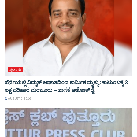
ಪುತ್ತೂರು
ಪೆರ್ನೆಯಲ್ಲಿ ವಿದ್ಯುತ್ ಆಘಾತದಿಂದ ಕಾರ್ಮಿಕ ಮೃತ್ಯು : ಕುಟುಂಬಕ್ಕೆ 3
ಲಕ್ಷ ಪರಿಹಾರ ಮಂಜೂರು – ಶಾಸಕ ಅಶೋಕ್ ರೈ
AUGUST 6, 2026