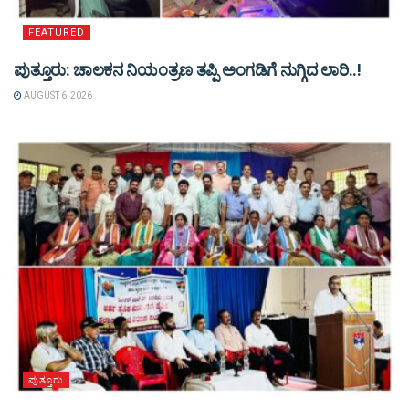
FEATURED
ಪುತ್ತೂರು: ಚಾಲಕನ ನಿಯಂತ್ರಣ ತಪ್ಪಿ ಅಂಗಡಿಗೆ ನುಗ್ಗಿದ ಲಾರಿ..!
AUGUST 6, 2026
ಪುತ್ತೂರು