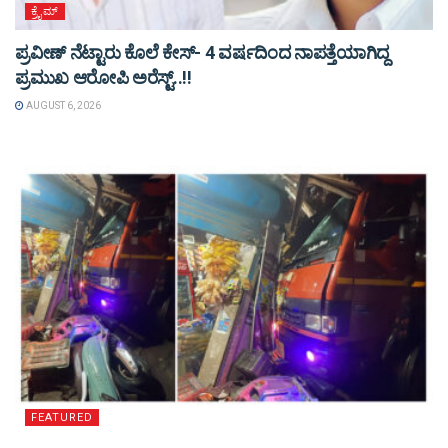
ಕ್ರೈಮ್
ಪ್ರವೀಣ್ ನೆಟ್ಟಾರು ಕೊಲೆ ಕೇಸ್‌- 4 ವರ್ಷದಿಂದ ನಾಪತ್ತೆಯಾಗಿದ್ದ
ಪ್ರಮುಖ ಆರೋಪಿ ಅರೆಸ್ಟ್‌..!!
AUGUST 6, 2026
FEATURED