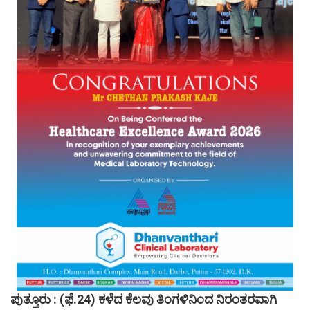
ಪುತ್ತೂರು : (ಫೆ.24) ಕಳೆದ ಕೆಲವು ತಿಂಗಳಿನಿಂದ ನಿರಂತರವಾಗಿ