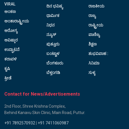
VIRAL
ದಿನ ಭವಿಷ್ಯ
ರಾಜಕೀಯ
ಅಂಕಣ
ಧಾರ್ಮಿಕ
ರಾಜ್ಯ
ಅಂತಾರಾಷ್ಟ್ರೀಯ
ನಿಧನ
ರಾಷ್ಟ್ರೀಯ
ಆರೋಗ್ಯ
ನ್ಯೂಸ್
ವಾಣಿಜ್ಯ
ಆವಿಷ್ಕಾರ
ಪುತ್ತೂರು
ಶಿಕ್ಷಣ
ಉದ್ಘಾಟನೆ
ಬಂಟ್ವಾಳ
ಶುಭವಿವಾಹ :
ಕರಾವಳಿ
ಬೆಂಗಳೂರು
ಸಿನಿಮಾ
ಕೃಷಿ
ಬೆಳ್ತಂಗಡಿ
ಸುಳ್ಯ
ಕ್ರೀಡೆ
Contact for News/Advertisements
2nd Floor, Shree Krishna Complex,
Behind Kanavu Skin Clinic, Main Road, Puttur.
+91 7892570932
|
+91 7411060987