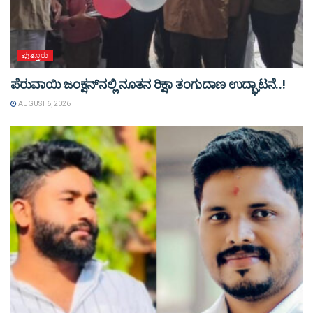
ಪುತ್ತೂರು
ಪೆರುವಾಯಿ ಜಂಕ್ಷನ್‌ನಲ್ಲಿ ನೂತನ ರಿಕ್ಷಾ ತಂಗುದಾಣ ಉದ್ಘಾಟನೆ..!
AUGUST 6, 2026