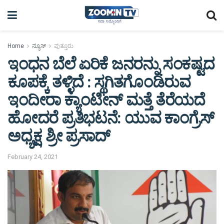
Home
ನ್ಯೂಸ್
ಪುತ್ತೂರು
ಇಂಧನ ಬೆಲೆ ಏರಿಕೆ ಜನರನ್ನು ಸಂಕಷ್ಟದ
ಕೂಪಕ್ಕೆ ತಳ್ಳಿದೆ : ಸ್ಥಗಿತಗೊಂಡಿರುವ
ಇಂದೀರಾ ಕ್ಯಾಂಟೀನ್ ಮತ್ತೆ ತೆರೆಯದೆ
ಹೋದರೆ ಪ್ರತಿಭಟನೆ: ಯುವ ಕಾಂಗ್ರೆಸ್
ಅಧ್ಯಕ್ಷ ಶ್ರೀ ಪ್ರಸಾದ್
February 24, 2021