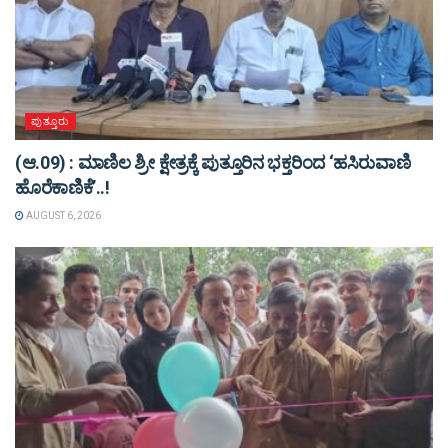
ಪುತ್ತೂರು
(ಆ.09) : ಮಾಣಿಲ ಶ್ರೀ ಕ್ಷೇತ್ರಕ್ಕೆ ಪುತ್ತೂರಿನ ಭಕ್ತರಿಂದ ‘ಹಸಿರುವಾಣಿ
ಹೊರೆಕಾಣಿಕೆ’..!
AUGUST 6, 2026