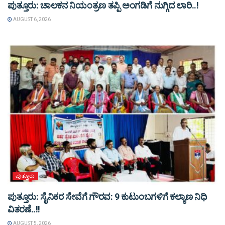
ಪುತ್ತೂರು: ಚಾಲಕನ ನಿಯಂತ್ರಣ ತಪ್ಪಿ ಅಂಗಡಿಗೆ ನುಗ್ಗಿದ ಲಾರಿ..!
AUGUST 6, 2026
ಪುತ್ತೂರು
ಪುತ್ತೂರು: ಸೈನಿಕರ ಸೇವೆಗೆ ಗೌರವ: 9 ಕುಟುಂಬಗಳಿಗೆ ಕಲ್ಯಾಣ ನಿಧಿ
ವಿತರಣೆ..!!
AUGUST 5, 2026