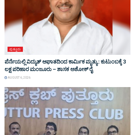
ಪುತ್ತೂರು
ಪೆರ್ನೆಯಲ್ಲಿ ವಿದ್ಯುತ್ ಆಘಾತದಿಂದ ಕಾರ್ಮಿಕ ಮೃತ್ಯು : ಕುಟುಂಬಕ್ಕೆ 3
ಲಕ್ಷ ಪರಿಹಾರ ಮಂಜೂರು – ಶಾಸಕ ಅಶೋಕ್ ರೈ
AUGUST 6, 2026