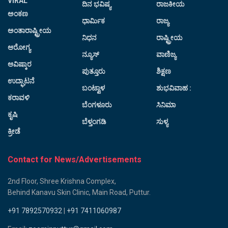
VIRAL
ದಿನ ಭವಿಷ್ಯ
ರಾಜಕೀಯ
ಅಂಕಣ
ಧಾರ್ಮಿಕ
ರಾಜ್ಯ
ಅಂತಾರಾಷ್ಟ್ರೀಯ
ನಿಧನ
ರಾಷ್ಟ್ರೀಯ
ಆರೋಗ್ಯ
ನ್ಯೂಸ್
ವಾಣಿಜ್ಯ
ಆವಿಷ್ಕಾರ
ಪುತ್ತೂರು
ಶಿಕ್ಷಣ
ಉದ್ಘಾಟನೆ
ಬಂಟ್ವಾಳ
ಶುಭವಿವಾಹ :
ಕರಾವಳಿ
ಬೆಂಗಳೂರು
ಸಿನಿಮಾ
ಕೃಷಿ
ಬೆಳ್ತಂಗಡಿ
ಸುಳ್ಯ
ಕ್ರೀಡೆ
Contact for News/Advertisements
2nd Floor, Shree Krishna Complex,
Behind Kanavu Skin Clinic, Main Road, Puttur.
+91 7892570932
|
+91 7411060987