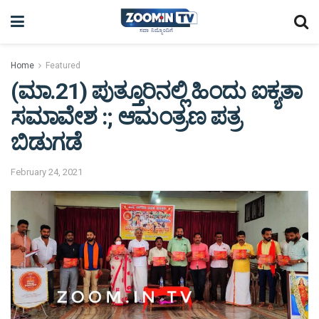
Home
Featured
(ಮಾ.21) ಪುತ್ತೂರಿನಲ್ಲಿ ಹಿಂದು ಐಕ್ಯತಾ
ಸಮಾವೇಶ :; ಆಮಂತ್ರಣ ಪತ್ರ
ಬಿಡುಗಡೆ
February 24, 2021