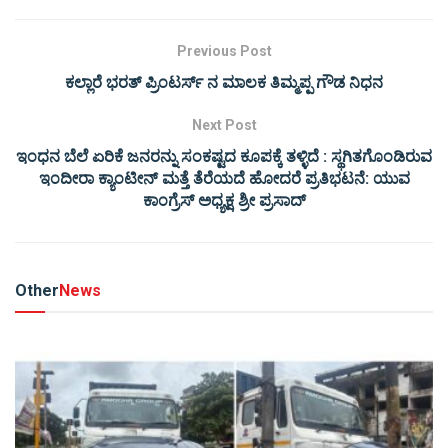
Previous Post
ಕಲ್ಲಾರೆ ಭರತ್ ಪ್ರಿಂಟರ್ಸ್ ನ ಮಾಲಕ ತಿಮ್ಮಪ್ಪ ಗೌಡ ನಿಧನ
Next Post
ಇಂಧನ ಬೆಲೆ ಏರಿಕೆ ಜನರನ್ನು ಸಂಕಷ್ಟದ ಕೂಪಕ್ಕೆ ತಳ್ಳಿದೆ : ಸ್ಥಗಿತಗೊಂಡಿರುವ
ಇಂದೀರಾ ಕ್ಯಾಂಟೀನ್ ಮತ್ತೆ ತೆರೆಯದೆ ಹೋದರೆ ಪ್ರತಿಭಟನೆ: ಯುವ
ಕಾಂಗ್ರೆಸ್ ಅಧ್ಯಕ್ಷ ಶ್ರೀ ಪ್ರಸಾದ್
Other
News