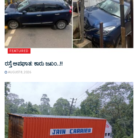
FEATURED
ರಸ್ತೆ ಅಪಘಾತ: ಕಾರು ಜಖಂ..!!
AUGUST 8, 2026