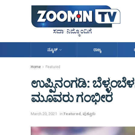
ನ್ಯೂಸ್
ರಾಜ್ಯ
Home
Featured
ಉಪ್ಪಿನಂಗಡಿ: ಬೆಳ್ಳಂಬೆಳ
ಮೂವರು ಗಂಭೀರ
March 20, 2021
in
Featured
,
ಪುತ್ತೂರು