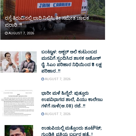
ರಸ್ತೆ ತಿರುವಿನಲ್ಲಿ ಲಾರಿ ನಿಲ್ಲಿಸಿ, ಕೀ ಸಮೇತ ಚಾಲಕ
ಪರಾರಿ..!!
AUGUST 7, 2026
ಬಂಟ್ವಾಳ: ಅಕ್ಬರ್ ಅಲಿ ಕುಟುಂಬದ
ಮನವಿಗೆ ಸ್ಪಂದಿಸಿದ ಶಾಸಕ ಅಶೋಕ್
ರೈ: ಸಿಎಂ ಪರಿಹಾರ ನಿಧಿಯಿಂದ ₹3 ಲಕ್ಷ
ಪರಿಹಾರ..!!
AUGUST 7, 2026
ಭಾರೀ ಮಳೆ ಹಿನ್ನೆಲೆ: ಪುತ್ತೂರು
ಉಪವಿಭಾಗದ ಶಾಲೆ, ಪಿಯು ಕಾಲೇಜು
ಗಳಿಗೆ ನಾಳೆ(ಆ.08) ರಜೆ..!!
AUGUST 7, 2026
ಉಡುಪಿಯಲ್ಲಿ ಮತ್ತೊಂದು ಶೂಟೌಟ್‌;
ಗುಂಡಿಕ್ಕಿ ವ್ಯಕ್ತಿಯ ಬರ್ಬರ ಹತ್ಯೆ..!