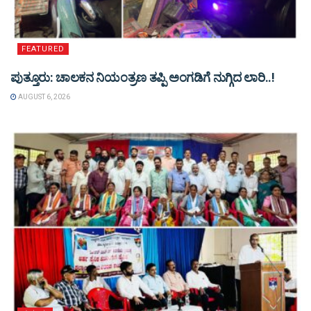
FEATURED
ಪುತ್ತೂರು: ಚಾಲಕನ ನಿಯಂತ್ರಣ ತಪ್ಪಿ ಅಂಗಡಿಗೆ ನುಗ್ಗಿದ ಲಾರಿ..!
AUGUST 6, 2026