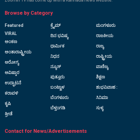
Zoomin Tv has come up with a Kannada news website.
Browse by Category
Featured
ಕ್ರೈಮ್
ಮಂಗಳೂರು
VIRAL
ದಿನ ಭವಿಷ್ಯ
ರಾಜಕೀಯ
ಅಂಕಣ
ಧಾರ್ಮಿಕ
ರಾಜ್ಯ
ಅಂತಾರಾಷ್ಟ್ರೀಯ
ನಿಧನ
ರಾಷ್ಟ್ರೀಯ
ಆರೋಗ್ಯ
ನ್ಯೂಸ್
ವಾಣಿಜ್ಯ
ಆವಿಷ್ಕಾರ
ಪುತ್ತೂರು
ಶಿಕ್ಷಣ
ಉದ್ಘಾಟನೆ
ಬಂಟ್ವಾಳ
ಶುಭವಿವಾಹ :
ಕರಾವಳಿ
ಬೆಂಗಳೂರು
ಸಿನಿಮಾ
ಕೃಷಿ
ಬೆಳ್ತಂಗಡಿ
ಸುಳ್ಯ
ಕ್ರೀಡೆ
Contact for News/Advertisements