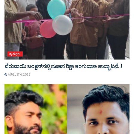
ಪುತ್ತೂರು
ಪೆರುವಾಯಿ ಜಂಕ್ಷನ್‌ನಲ್ಲಿ ನೂತನ ರಿಕ್ಷಾ ತಂಗುದಾಣ ಉದ್ಘಾಟನೆ..!
AUGUST 6, 2026