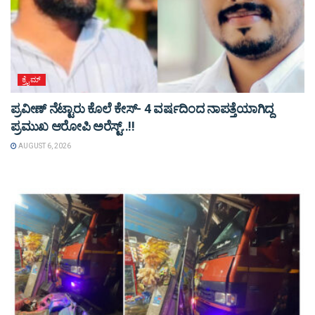
ಕ್ರೈಮ್
ಪ್ರವೀಣ್ ನೆಟ್ಟಾರು ಕೊಲೆ ಕೇಸ್‌- 4 ವರ್ಷದಿಂದ ನಾಪತ್ತೆಯಾಗಿದ್ದ
ಪ್ರಮುಖ ಆರೋಪಿ ಅರೆಸ್ಟ್‌..!!
AUGUST 6, 2026