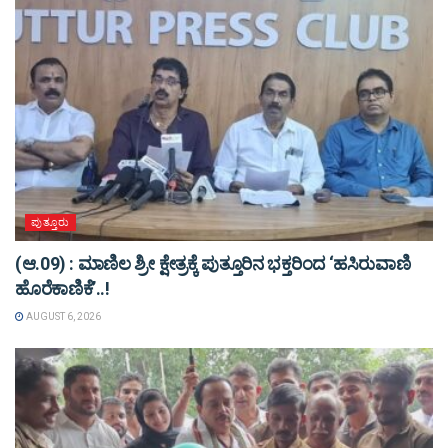
ಪುತ್ತೂರು
(ಆ.09) : ಮಾಣಿಲ ಶ್ರೀ ಕ್ಷೇತ್ರಕ್ಕೆ ಪುತ್ತೂರಿನ ಭಕ್ತರಿಂದ ‘ಹಸಿರುವಾಣಿ
ಹೊರೆಕಾಣಿಕೆ’..!
AUGUST 6, 2026