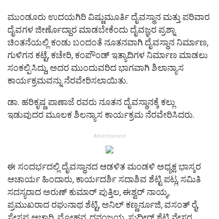
ಮುಂಡೂರು ಉದಯಗಿರಿ ವಿಷ್ಣುಮೂರ್ತಿ ದೈವಸ್ಥಾನ ಮತ್ತು ಪರಿವಾರ
ದೈವಗಳ ಜೀರ್ಣೊದ್ದಾರ ಮಾಡಬೇಕೆಂದು ದೈವಜ್ಞರ ಪ್ರಶ್ನಾ
ಚಿಂತನೆಯಲ್ಲಿ ಕಂಡು ಬಂದಂತೆ ನೂತನವಾಗಿ ದೈವಸ್ಥಾನ ನಿರ್ಮಾಣ,
ಗುಳಿಗನ ಕಟ್ಟೆ, ಕಚೇರಿ, ಕಂಪೌಂಡ್ ಇತ್ಯಾದಿಗಳ ನಿರ್ಮಾಣ ಮಾಡಲು
ಸಂಕಲ್ಪಿಸಿದ್ದು, ಅದರ ಮುಂದುವರಿದ ಭಾಗವಾಗಿ ಶಿಲಾನ್ಯಾಸ
ಕಾರ್ಯಕ್ರಮವನ್ನು ನೆರವೇರಿಸಲಾಯಿತು.
ಡಾ. ಹರಿಕೃಷ್ಣ ಪಾಣಾಜೆ ರವರು ನೂತನ ದೈವಸ್ಥಾನಕ್ಕೆ ಕಲ್ಲು
ಇಡುವುದರ ಮೂಲಕ ಶಿಲನ್ಯಾಸ ಕಾರ್ಯಕ್ರಮ ನೆರವೇರಿಸಿದರು.
Advertisement
ಈ ಸಂದರ್ಭದಲ್ಲಿ ದೈವಸ್ಥಾನದ ಆಡಳಿತ ಮಂಡಳಿ ಅಧ್ಯಕ್ಷ ಭಾಸ್ಕರ
ಆಚಾರ್ಯ ಹಿಂದಾರು, ಕಾರ್ಯದರ್ಶಿ ಸದಾಶಿವ ಶೆಟ್ಟಿ ಪಟ್ಲ, ಸಮಿತಿ
ಸದಸ್ಯರಾದ ಅರುಣ್ ಕುಮಾರ್ ಪುತ್ತಿಲ, ಈಶ್ವರ್ ನಾಯ್ಕ,
ಪ್ರಮುಖರಾದ ರಘುನಾಥ ಶೆಟ್ಟಿ, ಅನಿಲ್ ಕಣ್ಣರ್ನೂಜಿ, ವಸಂತ್ ರೈ,
ಸೇಸಪ್ಪ ಆಚಾರಿ, ಮೋಹನ, ಧನಂಜಯ, ಸುಧೀರ್ ಶೆಟ್ಟಿ ನೇಸರ,