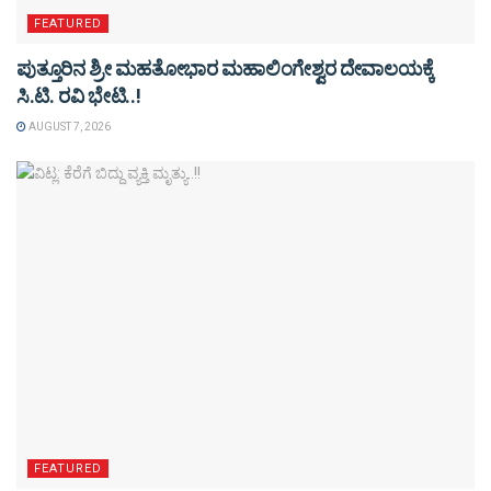
FEATURED
ಪುತ್ತೂರಿನ ಶ್ರೀ ಮಹತೋಭಾರ ಮಹಾಲಿಂಗೇಶ್ವರ ದೇವಾಲಯಕ್ಕೆ
ಸಿ.ಟಿ. ರವಿ ಭೇಟಿ..!
AUGUST 7, 2026
FEATURED