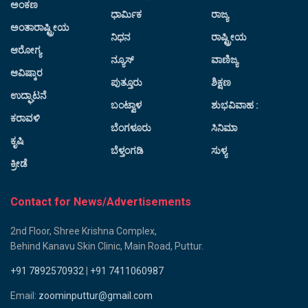
ಅಂಕಣ
ಧಾರ್ಮಿಕ
ರಾಜ್ಯ
ಅಂತಾರಾಷ್ಟ್ರೀಯ
ನಿಧನ
ರಾಷ್ಟ್ರೀಯ
ಆರೋಗ್ಯ
ನ್ಯೂಸ್
ವಾಣಿಜ್ಯ
ಆವಿಷ್ಕಾರ
ಪುತ್ತೂರು
ಶಿಕ್ಷಣ
ಉದ್ಘಾಟನೆ
ಬಂಟ್ವಾಳ
ಶುಭವಿವಾಹ :
ಕರಾವಳಿ
ಬೆಂಗಳೂರು
ಸಿನಿಮಾ
ಕೃಷಿ
ಬೆಳ್ತಂಗಡಿ
ಸುಳ್ಯ
ಕ್ರೀಡೆ
Contact for News/Advertisements
2nd Floor, Shree Krishna Complex,
Behind Kanavu Skin Clinic, Main Road, Puttur.
+91 7892570932
|
+91 7411060987
Email:
zoominputtur@gmail.com