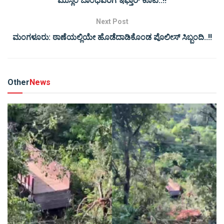
ಮುಸ್ಲಿಂ ಬಾಂಧವರಿಗೆ ಇಫ್ತಾರ್ ಕೂಟ..!!
Next Post
ಮಂಗಳೂರು: ಠಾಣೆಯಲ್ಲಿಯೇ ಹೊಡೆದಾಡಿಕೊಂಡ ಪೊಲೀಸ್ ಸಿಬ್ಬಂದಿ..!!
Other
News