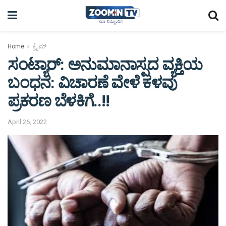
Home
ಕ್ರೈಮ್
ಸಂಟ್ಯಾರ್: ಅನುಮಾನಾಸ್ಪದ ವ್ಯಕ್ತಿಯ
ಬಂಧನ: ವಿಚಾರಣೆ ವೇಳೆ ಕಳವು
ಪ್ರಕರಣ ಬೆಳಕಿಗೆ..!!
April 26, 2022