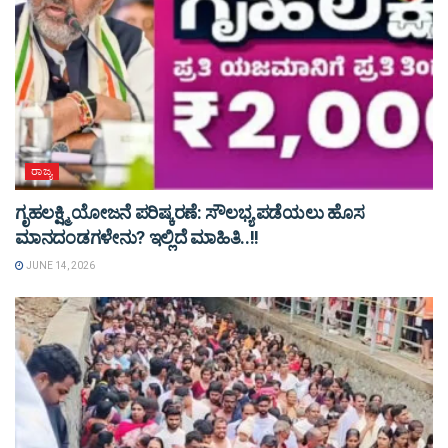
ರಾಜ್ಯ
ಗೃಹಲಕ್ಷ್ಮಿ ಯೋಜನೆ ಪರಿಷ್ಕರಣೆ: ಸೌಲಭ್ಯ ಪಡೆಯಲು ಹೊಸ
ಮಾನದಂಡಗಳೇನು? ಇಲ್ಲಿದೆ ಮಾಹಿತಿ..!!
JUNE 14, 2026