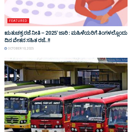
FEATURED
ಋತುಚಕ್ರ ರಜೆ ನೀತಿ – 2025′ ಜಾರಿ : ಮಹಿಳೆಯರಿಗೆ ತಿಂಗಳಲ್ಲೊಂದು
ದಿನ ವೇತನ ಸಹಿತ ರಜೆ..!!
OCTOBER 10, 2025