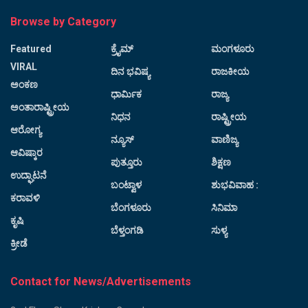
Browse by Category
Featured
ಕ್ರೈಮ್
ಮಂಗಳೂರು
VIRAL
ದಿನ ಭವಿಷ್ಯ
ರಾಜಕೀಯ
ಅಂಕಣ
ಧಾರ್ಮಿಕ
ರಾಜ್ಯ
ಅಂತಾರಾಷ್ಟ್ರೀಯ
ನಿಧನ
ರಾಷ್ಟ್ರೀಯ
ಆರೋಗ್ಯ
ನ್ಯೂಸ್
ವಾಣಿಜ್ಯ
ಆವಿಷ್ಕಾರ
ಪುತ್ತೂರು
ಶಿಕ್ಷಣ
ಉದ್ಘಾಟನೆ
ಬಂಟ್ವಾಳ
ಶುಭವಿವಾಹ :
ಕರಾವಳಿ
ಬೆಂಗಳೂರು
ಸಿನಿಮಾ
ಕೃಷಿ
ಬೆಳ್ತಂಗಡಿ
ಸುಳ್ಯ
ಕ್ರೀಡೆ
Contact for News/Advertisements