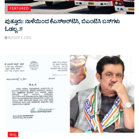
FEATURED
ಪುತ್ತೂರು: ನಾಳೆಯಿಂದ ಕೆಎಸ್​ಆರ್​ಟಿಸಿ, ಬಿಎಂಟಿಸಿ ಬಸ್​ಗಳು​
ಓಡಲ್ಲ..!!
AUGUST 4, 2025
ರಾಜ್ಯ