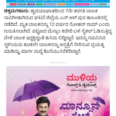
ಚಿಕ್ಕಮಗಳೂರು:
ಹೃದಯಾಘಾತದಿಂದ 7ನೇ ತರಗತಿ ಬಾಲಕ
ಸಾವಿಗೀಡಾಗಿರುವ ಘಟನೆ ಜಿಲ್ಲೆಯ ಎನ್.ಆರ್.ಪುರ ತಾಲೂಕಿನಲ್ಲಿ
ನಡೆದಿದೆ. ಮೃತ ಬಾಲಕನನ್ನು 12 ವರ್ಷದ ಸೋಹನ್ ರಾಮ್ ಎಂದು
ಗುರುತಿಸಲಾಗಿದೆ. ಪಟ್ಟಣದ ಮೆಸ್ಕಾಂ ಕಚೇರಿ ಬಳಿ ಸೈಕಲ್ ಓಡಿಸುತ್ತಿದ್ದ
ವೇಳೆ ಬಾಲಕ ಇದ್ದಕ್ಕಿದ್ದಂತೆ ಕುಸಿದು ಬಿದ್ದಿದ್ದಾನೆ. ಇದನ್ನು ಗಮನಿಸಿದ
ಸ್ಥಳೀಯರು ಕೂಡಲೇ ಬಾಲಕನನ್ನು ಆಸ್ಪತ್ರೆಗೆ ಸೇರಿಸುವ ಪ್ರಯತ್ನ
ಮಾಡಿದ್ದು, ಮಾರ್ಗ ಮಧ್ಯೆ ಕೊನೆಯುಸಿರೆಳೆದಿದ್ದಾನೆ.
Advertisement