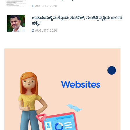
AUGUST 7, 2026
ಉಡುಪಿಯಲ್ಲಿ ಮತ್ತೊಂದು ಶೂಟೌಟ್‌; ಗುಂಡಿಕ್ಕಿ ವ್ಯಕ್ತಿಯ ಬರ್ಬರ
ಹತ್ಯೆ..!
AUGUST 7, 2026