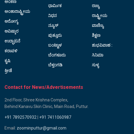
ಅಂಕಣ
ಧಾರ್ಮಿಕ
ರಾಜ್ಯ
ಅಂತಾರಾಷ್ಟ್ರೀಯ
ನಿಧನ
ರಾಷ್ಟ್ರೀಯ
ಆರೋಗ್ಯ
ನ್ಯೂಸ್
ವಾಣಿಜ್ಯ
ಆವಿಷ್ಕಾರ
ಪುತ್ತೂರು
ಶಿಕ್ಷಣ
ಉದ್ಘಾಟನೆ
ಬಂಟ್ವಾಳ
ಶುಭವಿವಾಹ :
ಕರಾವಳಿ
ಬೆಂಗಳೂರು
ಸಿನಿಮಾ
ಕೃಷಿ
ಬೆಳ್ತಂಗಡಿ
ಸುಳ್ಯ
ಕ್ರೀಡೆ
Contact for News/Advertisements
2nd Floor, Shree Krishna Complex,
Behind Kanavu Skin Clinic, Main Road, Puttur.
+91 7892570932
|
+91 7411060987
Email:
zoominputtur@gmail.com