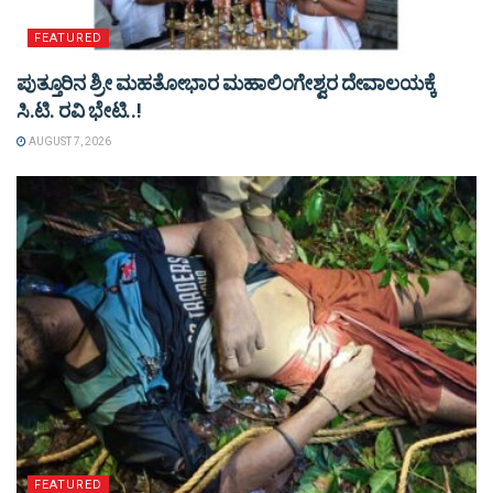
FEATURED
ಪುತ್ತೂರಿನ ಶ್ರೀ ಮಹತೋಭಾರ ಮಹಾಲಿಂಗೇಶ್ವರ ದೇವಾಲಯಕ್ಕೆ
ಸಿ.ಟಿ. ರವಿ ಭೇಟಿ..!
AUGUST 7, 2026
FEATURED