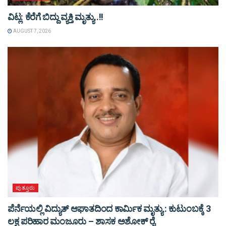
ವಿಟ್ಲ: ಕೆರೆಗೆ ಬಿದ್ದು ವ್ಯಕ್ತಿ ಮೃತ್ಯು..!!
AUGUST 7, 2026
ಪುತ್ತೂರು
ಪೆರ್ನೆಯಲ್ಲಿ ವಿದ್ಯುತ್ ಆಘಾತದಿಂದ ಕಾರ್ಮಿಕ ಮೃತ್ಯು : ಕುಟುಂಬಕ್ಕೆ 3
ಲಕ್ಷ ಪರಿಹಾರ ಮಂಜೂರು – ಶಾಸಕ ಅಶೋಕ್ ರೈ