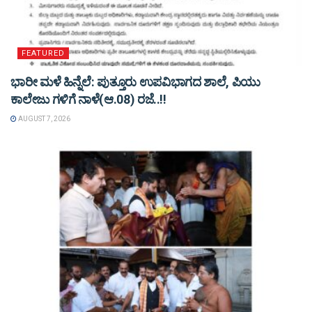
FEATURED
ಭಾರೀ ಮಳೆ ಹಿನ್ನೆಲೆ: ಪುತ್ತೂರು ಉಪವಿಭಾಗದ ಶಾಲೆ, ಪಿಯು
ಕಾಲೇಜು ಗಳಿಗೆ ನಾಳೆ(ಆ.08) ರಜೆ..!!
AUGUST 7, 2026