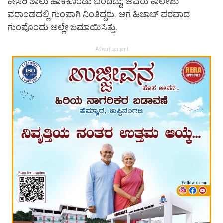
ಕೇಸರಿ ಶಾಲು ಹಾಕಿಕೊಂಡು ಬಂದಿದ್ದು, ಅವರು ಕಾಲೇಜು
ವರಾಂಡದಲ್ಲಿ ಗುಂಪಾಗಿ ನಿಂತಿದ್ದರು. ಆಗ ಹಿಜಾಬ್ ಪರವಾದ
ಗುಂಪೊಂದು ಅಲ್ಲೇ ಜಮಾಯಿಸಿತ್ತು.
Advertisement