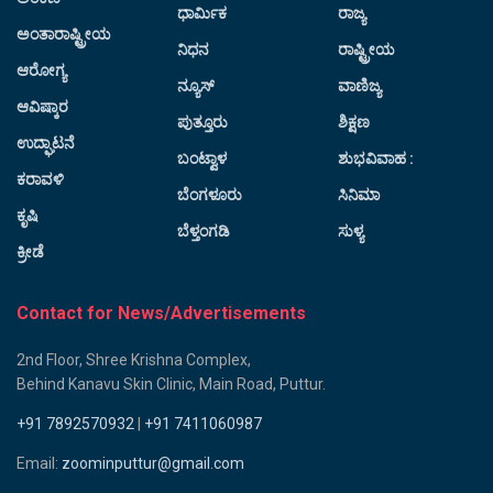
ಧಾರ್ಮಿಕ
ರಾಜ್ಯ
ಅಂತಾರಾಷ್ಟ್ರೀಯ
ನಿಧನ
ರಾಷ್ಟ್ರೀಯ
ಆರೋಗ್ಯ
ನ್ಯೂಸ್
ವಾಣಿಜ್ಯ
ಆವಿಷ್ಕಾರ
ಪುತ್ತೂರು
ಶಿಕ್ಷಣ
ಉದ್ಘಾಟನೆ
ಬಂಟ್ವಾಳ
ಶುಭವಿವಾಹ :
ಕರಾವಳಿ
ಬೆಂಗಳೂರು
ಸಿನಿಮಾ
ಕೃಷಿ
ಬೆಳ್ತಂಗಡಿ
ಸುಳ್ಯ
ಕ್ರೀಡೆ
Contact for News/Advertisements
2nd Floor, Shree Krishna Complex,
Behind Kanavu Skin Clinic, Main Road, Puttur.
+91 7892570932
|
+91 7411060987
Email:
zoominputtur@gmail.com