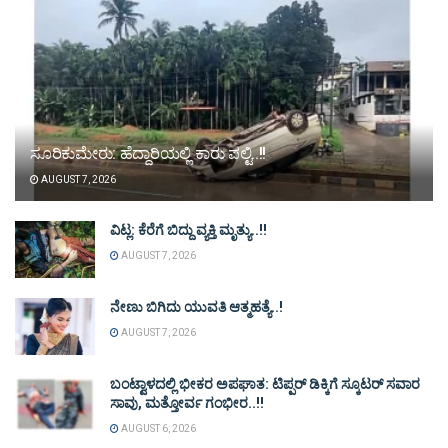
ಸೂರಿಕುಮೇರು: ಹೆದ್ದಾರಿಯಲ್ಲಿ ಕಾರು ಪಲ್ಟಿ..!!
AUGUST 7, 2026
ವಿಟ್ಲ: ಕೆರೆಗೆ ಬಿದ್ದು ವ್ಯಕ್ತಿ ಮೃತ್ಯು..!!
AUGUST 7, 2026
ನೇಣು ಬಿಗಿದು ಯುವತಿ ಆತ್ಮಹತ್ಯೆ..!
AUGUST 7, 2026
ಬಂಟ್ವಾಳದಲ್ಲಿ ಭೀಕರ ಅಪಘಾತ: ಟಿಪ್ಪರ್ ಡಿಕ್ಕಿಗೆ ಸ್ಕೂಟರ್ ಸವಾರ
ಸಾವು, ಮತ್ತೋರ್ವ ಗಂಭೀರ..!!
AUGUST 6, 2026