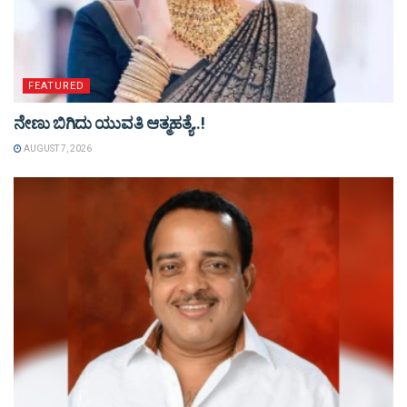
FEATURED
ನೇಣು ಬಿಗಿದು ಯುವತಿ ಆತ್ಮಹತ್ಯೆ..!
AUGUST 7, 2026