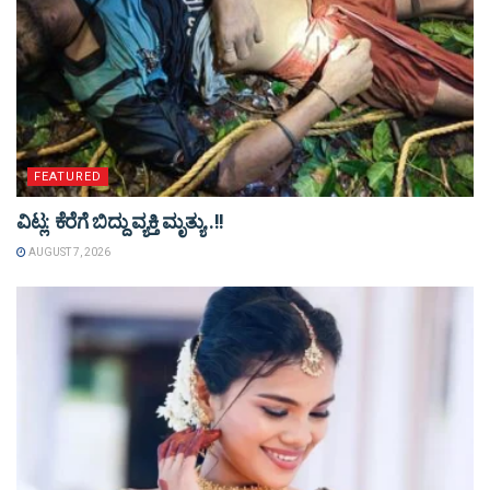
FEATURED
ವಿಟ್ಲ: ಕೆರೆಗೆ ಬಿದ್ದು ವ್ಯಕ್ತಿ ಮೃತ್ಯು..!!
AUGUST 7, 2026