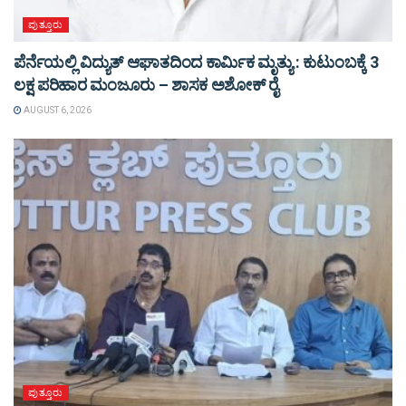
ಪುತ್ತೂರು
ಪೆರ್ನೆಯಲ್ಲಿ ವಿದ್ಯುತ್ ಆಘಾತದಿಂದ ಕಾರ್ಮಿಕ ಮೃತ್ಯು : ಕುಟುಂಬಕ್ಕೆ 3
ಲಕ್ಷ ಪರಿಹಾರ ಮಂಜೂರು – ಶಾಸಕ ಅಶೋಕ್ ರೈ
AUGUST 6, 2026
ಪುತ್ತೂರು