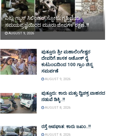
ವಿಟ್ಲ: ಗ್ಯಾಸ್ ಸಿಲಿಂಡರ್ ಸ್ಫೋಟ; ಗೃಹಿಣಿಯ
ಸಮಯಪ್ರಜ್ಞೆಯಿಂದ ಮೂರು ಜೀವಗಳ ರಕ್ಷಣೆ..!!
AUGUST 9, 2026
ಪುತ್ತೂರು ಶ್ರೀ ಮಹಾಲಿಂಗೇಶ್ವರ
ದೇವರಿಗೆ ಶಾಸಕ ಅಶೋಕ್ ರೈ
ಕುಟುಂಬದಿಂದ 100 ಗ್ರಾಂ ಚಿನ್ನ
ಸಮರ್ಪಣೆ
AUGUST 9, 2026
ಪುತ್ತೂರು: ಕಾರು ಮತ್ತು ದ್ವಿಚಕ್ರ ವಾಹನದ
ನಡುವೆ ಡಿಕ್ಕಿ..!!
AUGUST 8, 2026
ರಸ್ತೆ ಅಪಘಾತ: ಕಾರು ಜಖಂ..!!
AUGUST 8, 2026