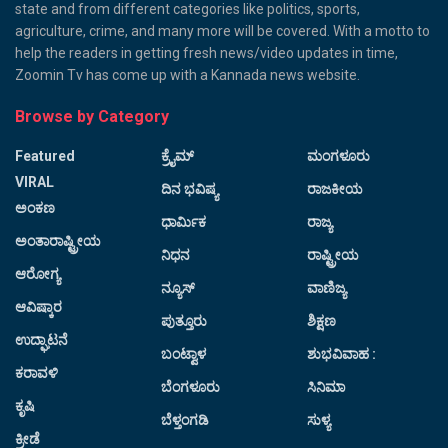
state and from different categories like politics, sports,
agriculture, crime, and many more will be covered. With a motto to
help the readers in getting fresh news/video updates in time,
Zoomin Tv has come up with a Kannada news website.
Browse by Category
Featured
ಕ್ರೈಮ್
ಮಂಗಳೂರು
VIRAL
ದಿನ ಭವಿಷ್ಯ
ರಾಜಕೀಯ
ಅಂಕಣ
ಧಾರ್ಮಿಕ
ರಾಜ್ಯ
ಅಂತಾರಾಷ್ಟ್ರೀಯ
ನಿಧನ
ರಾಷ್ಟ್ರೀಯ
ಆರೋಗ್ಯ
ನ್ಯೂಸ್
ವಾಣಿಜ್ಯ
ಆವಿಷ್ಕಾರ
ಪುತ್ತೂರು
ಶಿಕ್ಷಣ
ಉದ್ಘಾಟನೆ
ಬಂಟ್ವಾಳ
ಶುಭವಿವಾಹ :
ಕರಾವಳಿ
ಬೆಂಗಳೂರು
ಸಿನಿಮಾ
ಕೃಷಿ
ಬೆಳ್ತಂಗಡಿ
ಸುಳ್ಯ
ಕ್ರೀಡೆ