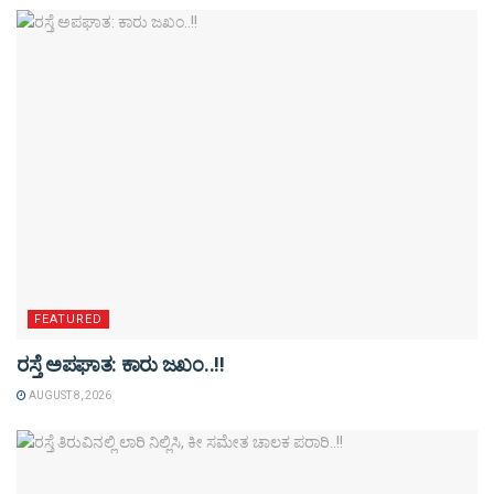
FEATURED
ರಸ್ತೆ ಅಪಘಾತ: ಕಾರು ಜಖಂ..!!
AUGUST 8, 2026