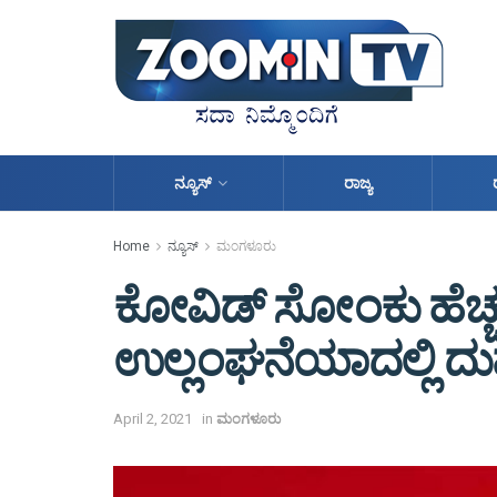
ನ್ಯೂಸ್
ರಾಜ್ಯ
Home
ನ್ಯೂಸ್
ಮಂಗಳೂರು
ಕೋವಿಡ್ ಸೋಂಕು ಹೆಚ್ಚಳ
ಉಲ್ಲಂಘನೆಯಾದಲ್ಲಿ ದುಪ
April 2, 2021
in
ಮಂಗಳೂರು