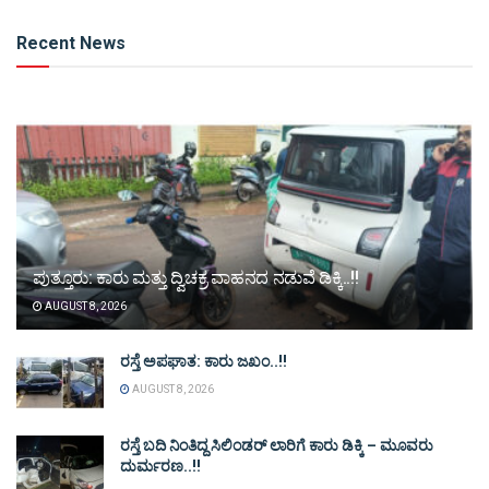
Alternative:
Recent News
ಪುತ್ತೂರು: ಕಾರು ಮತ್ತು ದ್ವಿಚಕ್ರ ವಾಹನದ ನಡುವೆ ಡಿಕ್ಕಿ..!!
AUGUST 8, 2026
ರಸ್ತೆ ಅಪಘಾತ: ಕಾರು ಜಖಂ..!!
AUGUST 8, 2026
ರಸ್ತೆ ಬದಿ ನಿಂತಿದ್ದ ಸಿಲಿಂಡರ್ ಲಾರಿಗೆ ಕಾರು ಡಿಕ್ಕಿ – ಮೂವರು
ದುರ್ಮರಣ..!!