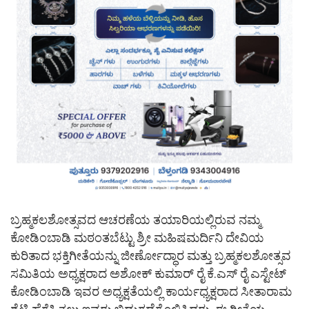
ಬ್ರಹ್ಮಕಲಶೋತ್ಸವದ ಆಚರಣೆಯ ತಯಾರಿಯಲ್ಲಿರುವ ನಮ್ಮ
ಕೋಡಿಂಬಾಡಿ ಮಠಂತಬೆಟ್ಟು ಶ್ರೀ ಮಹಿಷಮರ್ದಿನಿ ದೇವಿಯ
ಕುರಿತಾದ ಭಕ್ತಿಗೀತೆಯನ್ನು ಜೀರ್ಣೋದ್ಧಾರ ಮತ್ತು ಬ್ರಹ್ಮಕಲಶೋತ್ಸವ
ಸಮಿತಿಯ ಅಧ್ಯಕ್ಷರಾದ ಅಶೋಕ್ ಕುಮಾರ್ ರೈ ಕೆ.ಎಸ್ ರೈ ಎಸ್ಟೇಟ್
ಕೋಡಿಂಬಾಡಿ ಇವರ ಅಧ್ಯಕ್ಷತೆಯಲ್ಲಿ ಕಾರ್ಯಧ್ಯಕ್ಷರಾದ ಸೀತಾರಾಮ