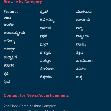
Browse by Category
Featured
ಕ್ರೈಮ್
ಮಂಗಳೂರು
VIRAL
ದಿನ ಭವಿಷ್ಯ
ರಾಜಕೀಯ
ಅಂಕಣ
ಧಾರ್ಮಿಕ
ರಾಜ್ಯ
ಅಂತಾರಾಷ್ಟ್ರೀಯ
ನಿಧನ
ರಾಷ್ಟ್ರೀಯ
ಆರೋಗ್ಯ
ನ್ಯೂಸ್
ವಾಣಿಜ್ಯ
ಆವಿಷ್ಕಾರ
ಪುತ್ತೂರು
ಶಿಕ್ಷಣ
ಉದ್ಘಾಟನೆ
ಬಂಟ್ವಾಳ
ಶುಭವಿವಾಹ :
ಕರಾವಳಿ
ಬೆಂಗಳೂರು
ಸಿನಿಮಾ
ಕೃಷಿ
ಬೆಳ್ತಂಗಡಿ
ಸುಳ್ಯ
ಕ್ರೀಡೆ
Contact for News/Advertisements
2nd Floor, Shree Krishna Complex,