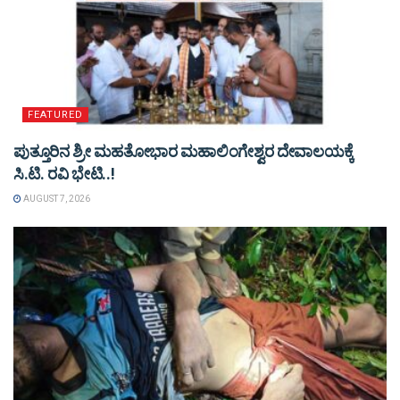
FEATURED
ಪುತ್ತೂರಿನ ಶ್ರೀ ಮಹತೋಭಾರ ಮಹಾಲಿಂಗೇಶ್ವರ ದೇವಾಲಯಕ್ಕೆ
ಸಿ.ಟಿ. ರವಿ ಭೇಟಿ..!
AUGUST 7, 2026