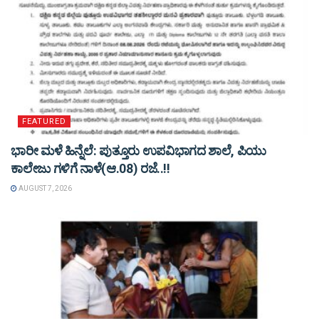
FEATURED
ಭಾರೀ ಮಳೆ ಹಿನ್ನೆಲೆ: ಪುತ್ತೂರು ಉಪವಿಭಾಗದ ಶಾಲೆ, ಪಿಯು
ಕಾಲೇಜು ಗಳಿಗೆ ನಾಳೆ(ಆ.08) ರಜೆ..!!
AUGUST 7, 2026