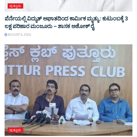
ಪುತ್ತೂರು
ಪೆರ್ನೆಯಲ್ಲಿ ವಿದ್ಯುತ್ ಆಘಾತದಿಂದ ಕಾರ್ಮಿಕ ಮೃತ್ಯು : ಕುಟುಂಬಕ್ಕೆ 3
ಲಕ್ಷ ಪರಿಹಾರ ಮಂಜೂರು – ಶಾಸಕ ಅಶೋಕ್ ರೈ
AUGUST 6, 2026
ಪುತ್ತೂರು