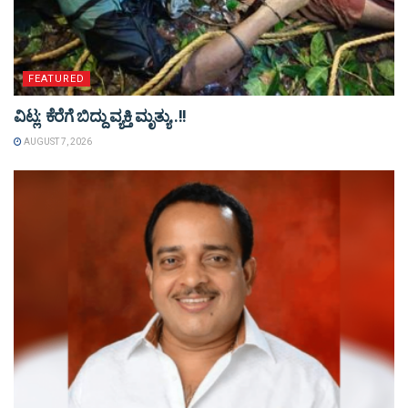
FEATURED
ವಿಟ್ಲ: ಕೆರೆಗೆ ಬಿದ್ದು ವ್ಯಕ್ತಿ ಮೃತ್ಯು..!!
AUGUST 7, 2026