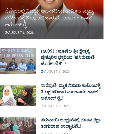
ಪೆರ್ನೆಯಲ್ಲಿ ವಿದ್ಯುತ್ ಆಘಾತದಿಂದ ಕಾರ್ಮಿಕ ಮೃತ್ಯು :
ಕುಟುಂಬಕ್ಕೆ 3 ಲಕ್ಷ ಪರಿಹಾರ ಮಂಜೂರು – ಶಾಸಕ
ಅಶೋಕ್ ರೈ
AUGUST 6, 2026
(ಆ.09) : ಮಾಣಿಲ ಶ್ರೀ ಕ್ಷೇತ್ರಕ್ಕೆ
ಪುತ್ತೂರಿನ ಭಕ್ತರಿಂದ ‘ಹಸಿರುವಾಣಿ
ಹೊರೆಕಾಣಿಕೆ’..!
AUGUST 6, 2026
ಸಾರೆಪುಣಿ: ಮೃತ ನಿಶಾನಾ ಕುಟುಂಬಕ್ಕೆ
3 ಲಕ್ಷ ಪರಿಹಾರ ಮಂಜೂರು: ಶಾಸಕ
ಅಶೋಕ್ ರೈ..!
AUGUST 6, 2026
ಪೆರುವಾಯಿ ಜಂಕ್ಷನ್‌ನಲ್ಲಿ ನೂತನ ರಿಕ್ಷಾ
ತಂಗುದಾಣ ಉದ್ಘಾಟನೆ..!