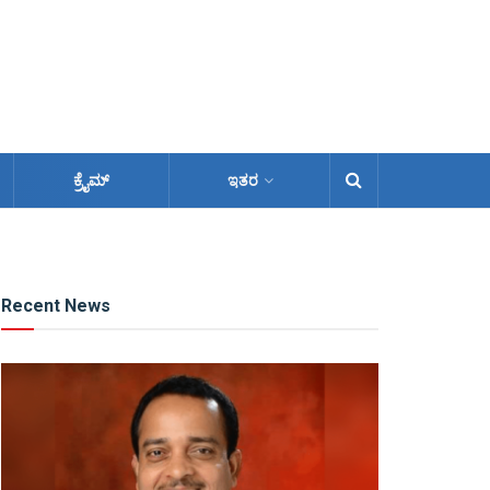
ಕ್ರೈಮ್
ಇತರ
Recent News