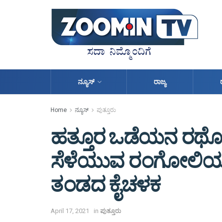
ನ್ಯೂಸ್
ರಾಜ್ಯ
Home
ನ್ಯೂಸ್
ಪುತ್ತೂರು
ಹತ್ತೂರ ಒಡೆಯನ ರಥೋತ್ಸ
ಸೆಳೆಯುವ ರಂಗೋಲಿಯ ಚಿತ
ತಂಡದ ಕೈಚಳಕ
April 17, 2021
in
ಪುತ್ತೂರು