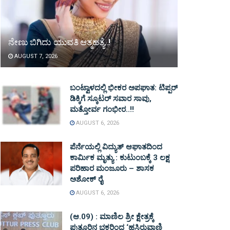
ನೇಣು ಬಿಗಿದು ಯುವತಿ ಆತ್ಮಹತ್ಯೆ..!
AUGUST 7, 2026
ಬಂಟ್ವಾಳದಲ್ಲಿ ಭೀಕರ ಅಪಘಾತ: ಟಿಪ್ಪರ್
ಡಿಕ್ಕಿಗೆ ಸ್ಕೂಟರ್ ಸವಾರ ಸಾವು,
ಮತ್ತೋರ್ವ ಗಂಭೀರ..!!
AUGUST 6, 2026
ಪೆರ್ನೆಯಲ್ಲಿ ವಿದ್ಯುತ್ ಆಘಾತದಿಂದ
ಕಾರ್ಮಿಕ ಮೃತ್ಯು : ಕುಟುಂಬಕ್ಕೆ 3 ಲಕ್ಷ
ಪರಿಹಾರ ಮಂಜೂರು – ಶಾಸಕ
ಅಶೋಕ್ ರೈ
AUGUST 6, 2026
(ಆ.09) : ಮಾಣಿಲ ಶ್ರೀ ಕ್ಷೇತ್ರಕ್ಕೆ
ಪುತ್ತೂರಿನ ಭಕ್ತರಿಂದ ‘ಹಸಿರುವಾಣಿ