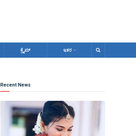
ಕ್ರೈಮ್
ಇತರ
Recent News