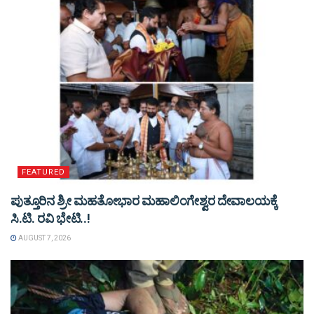
FEATURED
ಪುತ್ತೂರಿನ ಶ್ರೀ ಮಹತೋಭಾರ ಮಹಾಲಿಂಗೇಶ್ವರ ದೇವಾಲಯಕ್ಕೆ
ಸಿ.ಟಿ. ರವಿ ಭೇಟಿ..!
AUGUST 7, 2026