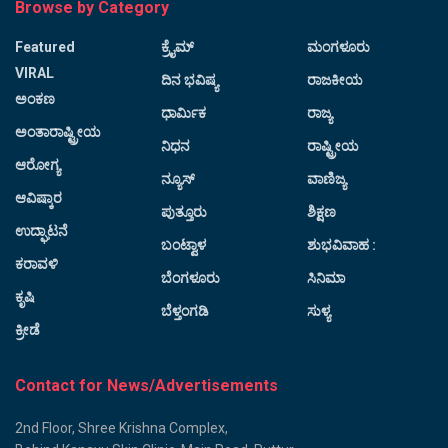
Browse by Category
Featured
ಕ್ರೈಮ್
ಮಂಗಳೂರು
VIRAL
ದಿನ ಭವಿಷ್ಯ
ರಾಜಕೀಯ
ಅಂಕಣ
ಧಾರ್ಮಿಕ
ರಾಜ್ಯ
ಅಂತಾರಾಷ್ಟ್ರೀಯ
ನಿಧನ
ರಾಷ್ಟ್ರೀಯ
ಆರೋಗ್ಯ
ನ್ಯೂಸ್
ವಾಣಿಜ್ಯ
ಆವಿಷ್ಕಾರ
ಪುತ್ತೂರು
ಶಿಕ್ಷಣ
ಉದ್ಘಾಟನೆ
ಬಂಟ್ವಾಳ
ಶುಭವಿವಾಹ :
ಕರಾವಳಿ
ಬೆಂಗಳೂರು
ಸಿನಿಮಾ
ಕೃಷಿ
ಬೆಳ್ತಂಗಡಿ
ಸುಳ್ಯ
ಕ್ರೀಡೆ
Contact for News/Advertisements
2nd Floor, Shree Krishna Complex,