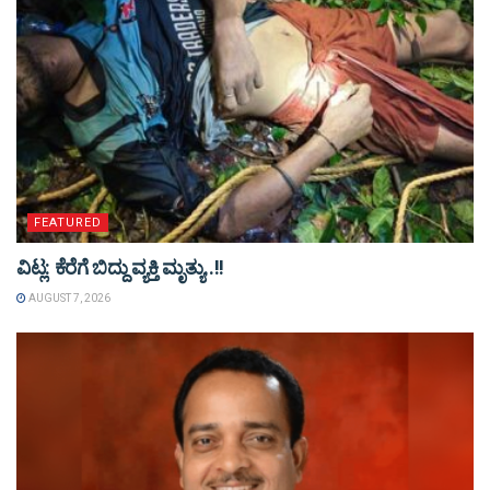
FEATURED
ವಿಟ್ಲ: ಕೆರೆಗೆ ಬಿದ್ದು ವ್ಯಕ್ತಿ ಮೃತ್ಯು..!!
AUGUST 7, 2026