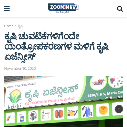
Home
ಕೃಷಿ
ಕೃಷಿ ಚುವಟಿಕೆಗಳಿಗೆಂದೇ
ಯಂತ್ರೋಪಕರಣಗಳ ಮಳಿಗೆ ಕೃಷಿ
ಏಜೆನ್ಸೀಸ್
November 10, 2020