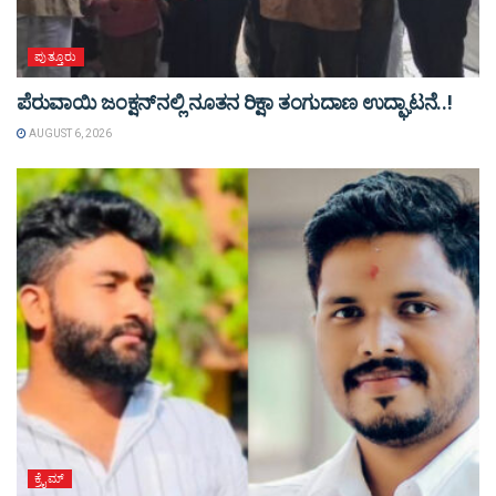
ಪುತ್ತೂರು
ಪೆರುವಾಯಿ ಜಂಕ್ಷನ್‌ನಲ್ಲಿ ನೂತನ ರಿಕ್ಷಾ ತಂಗುದಾಣ ಉದ್ಘಾಟನೆ..!
AUGUST 6, 2026
ಕ್ರೈಮ್