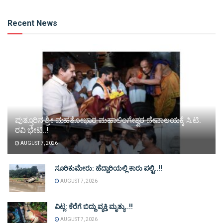
Alternative:
Recent News
ಪುತ್ತೂರಿನ ಶ್ರೀ ಮಹತೋಭಾರ ಮಹಾಲಿಂಗೇಶ್ವರ ದೇವಾಲಯಕ್ಕೆ ಸಿ.ಟಿ.
ರವಿ ಭೇಟಿ..!
AUGUST 7, 2026
ಸೂರಿಕುಮೇರು: ಹೆದ್ದಾರಿಯಲ್ಲಿ ಕಾರು ಪಲ್ಟಿ..!!
AUGUST 7, 2026
ವಿಟ್ಲ: ಕೆರೆಗೆ ಬಿದ್ದು ವ್ಯಕ್ತಿ ಮೃತ್ಯು..!!
AUGUST 7, 2026