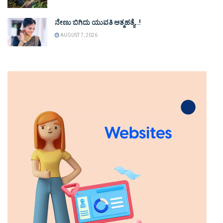
ನೇಣು ಬಿಗಿದು ಯುವತಿ ಆತ್ಮಹತ್ಯೆ..!
AUGUST 7, 2026