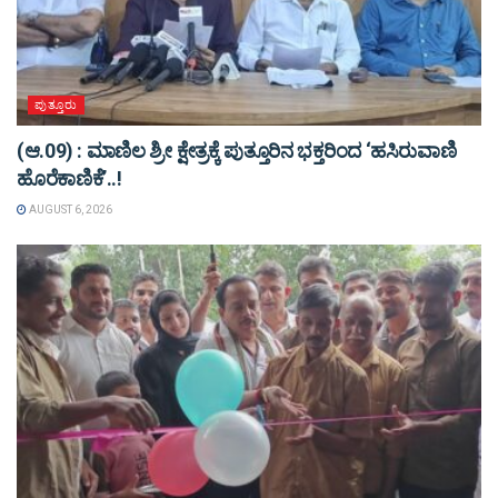
ಪುತ್ತೂರು
(ಆ.09) : ಮಾಣಿಲ ಶ್ರೀ ಕ್ಷೇತ್ರಕ್ಕೆ ಪುತ್ತೂರಿನ ಭಕ್ತರಿಂದ ‘ಹಸಿರುವಾಣಿ
ಹೊರೆಕಾಣಿಕೆ’..!
AUGUST 6, 2026