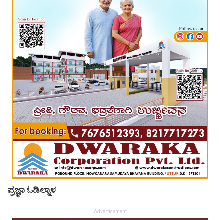
ಪ್ರಜ್ಞಾ ಓಡಿಲ್ನಾಳ
Advertisement