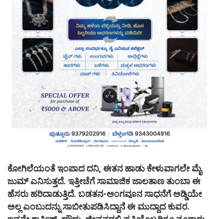
ಕೋಗಿಲೆಯಂತೆ ಇಂಪಾದ ದನಿ, ಈತನ ಹಾಡು ಕೇಳುವಾಗಲೇ ಮೈ
ಜುಮ್ ಎನಿಸುತ್ತದೆ. ಇತ್ತೀಚೆಗೆ ಸಾಮಾಜಿಕ ಜಾಲತಾಣ ತುಂಬಾ ಈ
ಹೆಸರು ಹರಿದಾಡುತ್ತಿದೆ. ಬಡತನ-ಅಂಗವೂನ ಸಾಧನೆಗೆ ಅಡ್ಡಿಯೇ
ಅಲ್ಲ ಎಂಬುದನ್ನು ಸಾಬೀತುಪಡಿಸಿದ್ದಾನೆ ಈ ಮುದ್ದಾದ ಕುವರ.