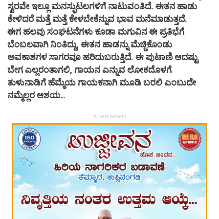
ಸ್ವರವೇ ಇಲ್ಲೂ ಮನಸ್ಫುಟಲಗಳಿಗೆ ನಾಟುವಂತಿದೆ. ಈತನ ಹಾಡು
ಕೇಳಿದರೆ ಮತ್ತೆ ಮತ್ತೆ ಕೇಳಬೇಕೆನ್ನುವ ಭಾವ ಮನೆಮಾಡುತ್ತದೆ.
ಈಗ ಹಲವು ಸಂಘಟನೆಗಳು ಕೂಡಾ ಮಗುವಿನ ಈ ಪ್ರತಿಭೆಗೆ
ಬೆಂಬಲವಾಗಿ ನಿಂತಿದ್ದು, ಈತನ ಹಾಡನ್ನು ಮೆಚ್ಚಿಕೊಂಡು
ಅವಕಾಶಗಳ ಸಾಗರವೂ ಹರಿದುಬರುತ್ತಿದೆ. ಈ ಪುಟಾಣಿ ಆದಷ್ಟು
ಬೇಗ ಎಲ್ಲರಂತಾಗಲಿ, ಗಾಯನ ಎನ್ನುವ ಲೋಕದೊಳಗೆ
ತುಳುನಾಡಿಗೆ ಹೆಮ್ಮೆಯ ಗಾಯಕನಾಗಿ ಮೂಡಿ ಬರಲಿ ಎಂಬುದೇ
ನಮ್ಮೆಲ್ಲರ ಆಶಯ..
Advertisement