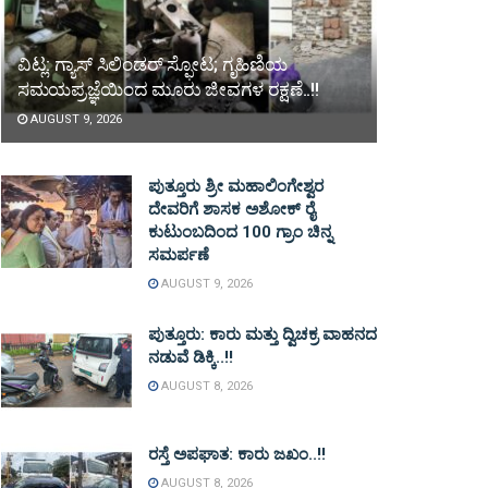
ವಿಟ್ಲ: ಗ್ಯಾಸ್ ಸಿಲಿಂಡರ್ ಸ್ಫೋಟ; ಗೃಹಿಣಿಯ
ಸಮಯಪ್ರಜ್ಞೆಯಿಂದ ಮೂರು ಜೀವಗಳ ರಕ್ಷಣೆ..!!
AUGUST 9, 2026
ಪುತ್ತೂರು ಶ್ರೀ ಮಹಾಲಿಂಗೇಶ್ವರ
ದೇವರಿಗೆ ಶಾಸಕ ಅಶೋಕ್ ರೈ
ಕುಟುಂಬದಿಂದ 100 ಗ್ರಾಂ ಚಿನ್ನ
ಸಮರ್ಪಣೆ
AUGUST 9, 2026
ಪುತ್ತೂರು: ಕಾರು ಮತ್ತು ದ್ವಿಚಕ್ರ ವಾಹನದ
ನಡುವೆ ಡಿಕ್ಕಿ..!!
AUGUST 8, 2026
ರಸ್ತೆ ಅಪಘಾತ: ಕಾರು ಜಖಂ..!!
AUGUST 8, 2026