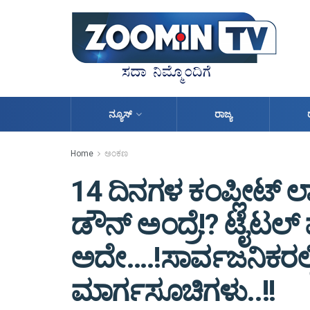
ನ್ಯೂಸ್
ರಾಜ್ಯ
Home
ಅಂಕಣ
14 ದಿನಗಳ ಕಂಪ್ಲೀಟ್ 
ಡೌನ್ ಅಂದ್ರೆ!? ಟೈಟಲ
ಅದೇ….!ಸಾರ್ವಜನಿಕರಲ್
ಮಾರ್ಗಸೂಚಿಗಳು..!!