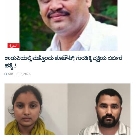
ಕ್ರೈಮ್
ಉಡುಪಿಯಲ್ಲಿ ಮತ್ತೊಂದು ಶೂಟೌಟ್‌; ಗುಂಡಿಕ್ಕಿ ವ್ಯಕ್ತಿಯ ಬರ್ಬರ
ಹತ್ಯೆ..!
AUGUST 7, 2026