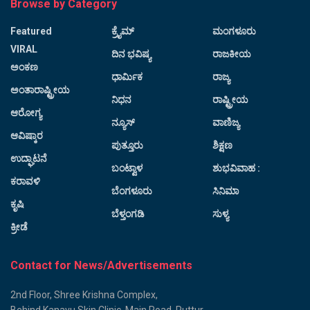
Browse by Category
Featured
ಕ್ರೈಮ್
ಮಂಗಳೂರು
VIRAL
ದಿನ ಭವಿಷ್ಯ
ರಾಜಕೀಯ
ಅಂಕಣ
ಧಾರ್ಮಿಕ
ರಾಜ್ಯ
ಅಂತಾರಾಷ್ಟ್ರೀಯ
ನಿಧನ
ರಾಷ್ಟ್ರೀಯ
ಆರೋಗ್ಯ
ನ್ಯೂಸ್
ವಾಣಿಜ್ಯ
ಆವಿಷ್ಕಾರ
ಪುತ್ತೂರು
ಶಿಕ್ಷಣ
ಉದ್ಘಾಟನೆ
ಬಂಟ್ವಾಳ
ಶುಭವಿವಾಹ :
ಕರಾವಳಿ
ಬೆಂಗಳೂರು
ಸಿನಿಮಾ
ಕೃಷಿ
ಬೆಳ್ತಂಗಡಿ
ಸುಳ್ಯ
ಕ್ರೀಡೆ
Contact for News/Advertisements
2nd Floor, Shree Krishna Complex,
Behind Kanavu Skin Clinic, Main Road, Puttur.