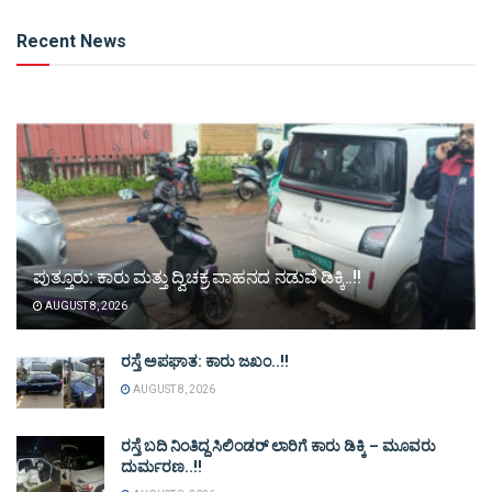
Alternative:
Recent News
ಪುತ್ತೂರು: ಕಾರು ಮತ್ತು ದ್ವಿಚಕ್ರ ವಾಹನದ ನಡುವೆ ಡಿಕ್ಕಿ..!!
AUGUST 8, 2026
ರಸ್ತೆ ಅಪಘಾತ: ಕಾರು ಜಖಂ..!!
AUGUST 8, 2026
ರಸ್ತೆ ಬದಿ ನಿಂತಿದ್ದ ಸಿಲಿಂಡರ್ ಲಾರಿಗೆ ಕಾರು ಡಿಕ್ಕಿ – ಮೂವರು
ದುರ್ಮರಣ..!!