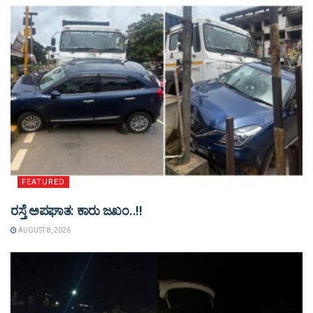
FEATURED
ರಸ್ತೆ ಅಪಘಾತ: ಕಾರು ಜಖಂ..!!
AUGUST 8, 2026