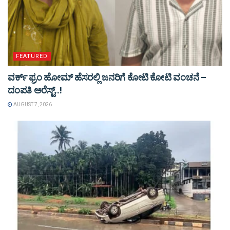
FEATURED
ವರ್ಕ್ ಫ್ರಂ ಹೋಮ್ ಹೆಸರಲ್ಲಿ ಜನರಿಗೆ ಕೋಟಿ ಕೋಟಿ ವಂಚನೆ –
ದಂಪತಿ ಅರೆಸ್ಟ್..!
AUGUST 7, 2026