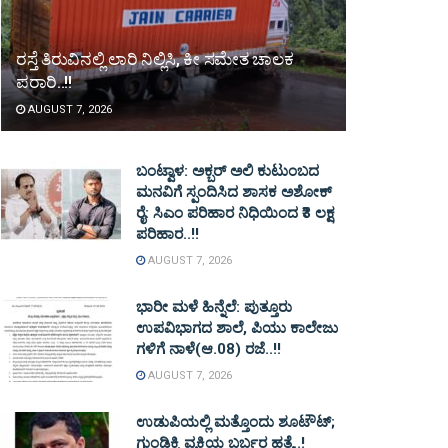
ರಸ್ತೆ ತಿರುವಿನಲ್ಲಿ ಲಾರಿ ನಿಲ್ಲಿಸಿ, ಕೀ ಸಮೇತ ಚಾಲಕ
ಪರಾರಿ..!!
AUGUST 7, 2026
ಬಂಟ್ವಾಳ: ಅಕ್ಬರ್ ಅಲಿ ಕುಟುಂಬದ
ಮನವಿಗೆ ಸ್ಪಂದಿಸಿದ ಶಾಸಕ ಅಶೋಕ್
ರೈ: ಸಿಎಂ ಪರಿಹಾರ ನಿಧಿಯಿಂದ ₹3 ಲಕ್ಷ
ಪರಿಹಾರ..!!
AUGUST 7, 2026
ಭಾರೀ ಮಳೆ ಹಿನ್ನೆಲೆ: ಪುತ್ತೂರು
ಉಪವಿಭಾಗದ ಶಾಲೆ, ಪಿಯು ಕಾಲೇಜು
ಗಳಿಗೆ ನಾಳೆ(ಆ.08) ರಜೆ..!!
AUGUST 7, 2026
ಉಡುಪಿಯಲ್ಲಿ ಮತ್ತೊಂದು ಶೂಟೌಟ್‌;
ಗುಂಡಿಕ್ಕಿ ವ್ಯಕ್ತಿಯ ಬರ್ಬರ ಹತ್ಯೆ..!