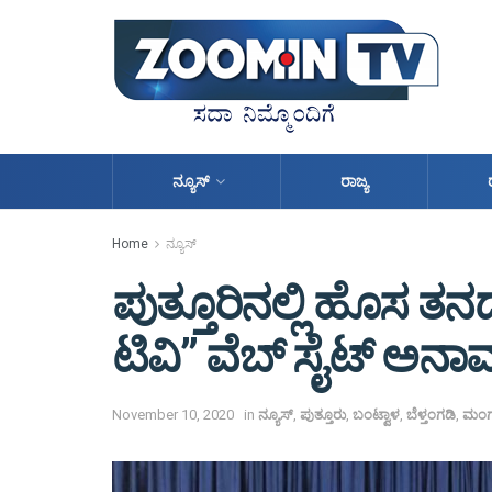
ನ್ಯೂಸ್
ರಾಜ್ಯ
Home
ನ್ಯೂಸ್
ಪುತ್ತೂರಿನಲ್ಲಿ ಹೊಸ 
ಟಿವಿ” ವೆಬ್ ಸೈಟ್ ಅನ
November 10, 2020
in
ನ್ಯೂಸ್
,
ಪುತ್ತೂರು
,
ಬಂಟ್ವಾಳ
,
ಬೆಳ್ತಂಗಡಿ
,
ಮಂಗ