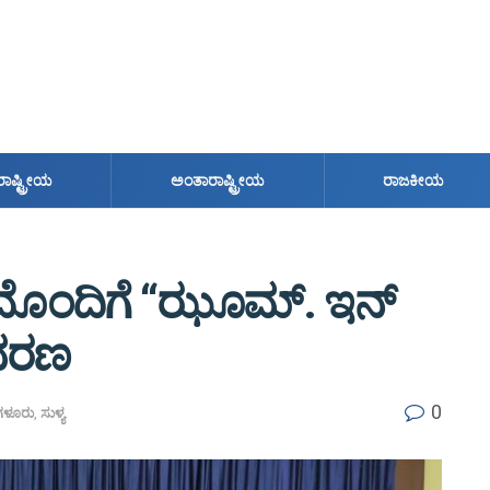
ರಾಷ್ಟ್ರೀಯ
ಅಂತಾರಾಷ್ಟ್ರೀಯ
ರಾಜಕೀಯ
ತನದೊಂದಿಗೆ “ಝೂಮ್. ಇನ್
ಾವರಣ
0
ಳೂರು
,
ಸುಳ್ಯ