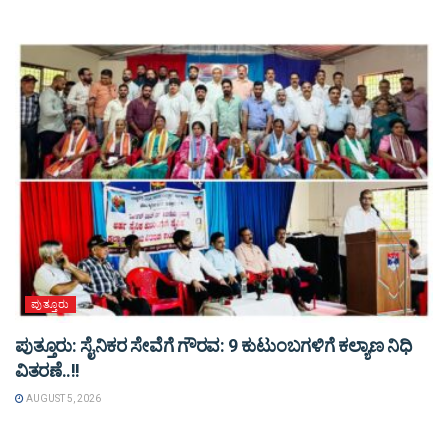
ಪುತ್ತೂರು
ಪುತ್ತೂರು: ಸೈನಿಕರ ಸೇವೆಗೆ ಗೌರವ: 9 ಕುಟುಂಬಗಳಿಗೆ ಕಲ್ಯಾಣ ನಿಧಿ
ವಿತರಣೆ..!!
AUGUST 5, 2026