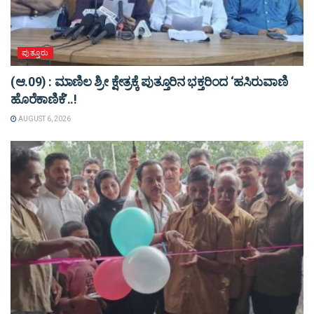
ಪುತ್ತೂರು
(ಆ.09) : ಮಾಣಿಲ ಶ್ರೀ ಕ್ಷೇತ್ರಕ್ಕೆ ಪುತ್ತೂರಿನ ಭಕ್ತರಿಂದ ‘ಹಸಿರುವಾಣಿ
ಹೊರೆಕಾಣಿಕೆ’..!
AUGUST 6, 2026