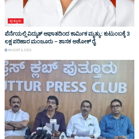
ಪುತ್ತೂರು
ಪೆರ್ನೆಯಲ್ಲಿ ವಿದ್ಯುತ್ ಆಘಾತದಿಂದ ಕಾರ್ಮಿಕ ಮೃತ್ಯು : ಕುಟುಂಬಕ್ಕೆ 3
ಲಕ್ಷ ಪರಿಹಾರ ಮಂಜೂರು – ಶಾಸಕ ಅಶೋಕ್ ರೈ
AUGUST 6, 2026