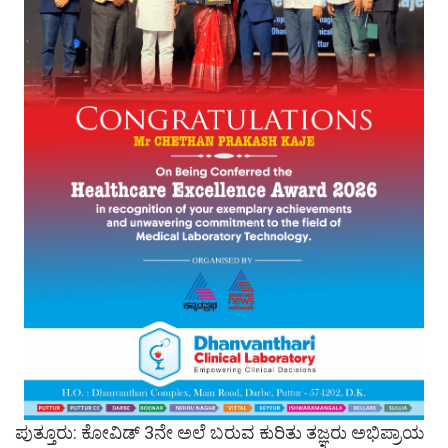
ಪುತ್ತೂರು: ಕೋವಿಡ್ 3ನೇ ಅಲೆ ಬರುವ ಕುರಿತು ತಜ್ಞರು ಅಭಿಪ್ರಾಯ