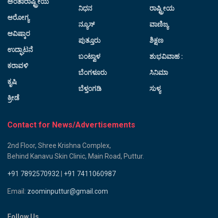
ಅಂತಾರಾಷ್ಟ್ರೀಯ
ನಿಧನ
ರಾಷ್ಟ್ರೀಯ
ಆರೋಗ್ಯ
ನ್ಯೂಸ್
ವಾಣಿಜ್ಯ
ಆವಿಷ್ಕಾರ
ಪುತ್ತೂರು
ಶಿಕ್ಷಣ
ಉದ್ಘಾಟನೆ
ಬಂಟ್ವಾಳ
ಶುಭವಿವಾಹ :
ಕರಾವಳಿ
ಬೆಂಗಳೂರು
ಸಿನಿಮಾ
ಕೃಷಿ
ಬೆಳ್ತಂಗಡಿ
ಸುಳ್ಯ
ಕ್ರೀಡೆ
Contact for News/Advertisements
2nd Floor, Shree Krishna Complex,
Behind Kanavu Skin Clinic, Main Road, Puttur.
+91 7892570932
|
+91 7411060987
Email:
zoominputtur@gmail.com
Follow Us