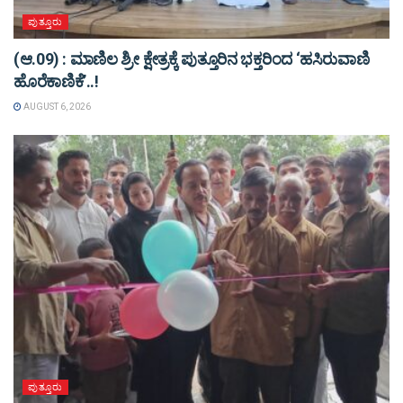
ಪುತ್ತೂರು
(ಆ.09) : ಮಾಣಿಲ ಶ್ರೀ ಕ್ಷೇತ್ರಕ್ಕೆ ಪುತ್ತೂರಿನ ಭಕ್ತರಿಂದ ‘ಹಸಿರುವಾಣಿ
ಹೊರೆಕಾಣಿಕೆ’..!
AUGUST 6, 2026
ಪುತ್ತೂರು