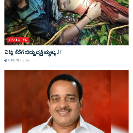
FEATURED
ವಿಟ್ಲ: ಕೆರೆಗೆ ಬಿದ್ದು ವ್ಯಕ್ತಿ ಮೃತ್ಯು..!!
AUGUST 7, 2026