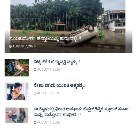
ಸೂರಿಕುಮೇರು: ಹೆದ್ದಾರಿಯಲ್ಲಿ ಕಾರು ಪಲ್ಟಿ..!!
AUGUST 7, 2026
ವಿಟ್ಲ: ಕೆರೆಗೆ ಬಿದ್ದು ವ್ಯಕ್ತಿ ಮೃತ್ಯು..!!
AUGUST 7, 2026
ನೇಣು ಬಿಗಿದು ಯುವತಿ ಆತ್ಮಹತ್ಯೆ..!
AUGUST 7, 2026
ಬಂಟ್ವಾಳದಲ್ಲಿ ಭೀಕರ ಅಪಘಾತ: ಟಿಪ್ಪರ್ ಡಿಕ್ಕಿಗೆ ಸ್ಕೂಟರ್ ಸವಾರ
ಸಾವು, ಮತ್ತೋರ್ವ ಗಂಭೀರ..!!
AUGUST 6, 2026