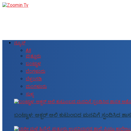
ನ್ಯೂಸ್
All
ಪುತ್ತೂರು
ಬಂಟ್ವಾಳ
ಬೆಂಗಳೂರು
ಬೆಳ್ತಂಗಡಿ
ಮಂಗಳೂರು
ಸುಳ್ಯ
ಬಂಟ್ವಾಳ: ಅಕ್ಬರ್ ಅಲಿ ಕುಟುಂಬದ ಮನವಿಗೆ ಸ್ಪಂದಿಸಿದ ಶಾಸ