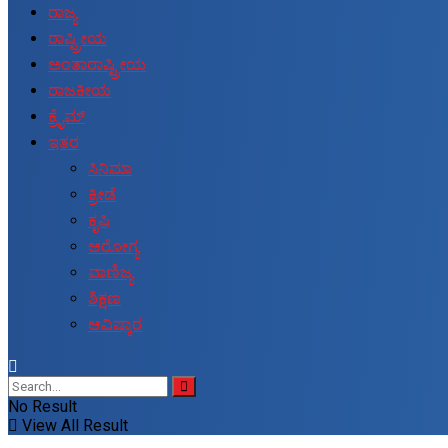
ರಾಜ್ಯ
ರಾಷ್ಟ್ರೀಯ
ಅಂತಾರಾಷ್ಟ್ರೀಯ
ರಾಜಕೀಯ
ಕ್ರೈಮ್
ಇತರ
ಸಿನಿಮಾ
ಕ್ರೀಡೆ
ಕೃಷಿ
ಆರೋಗ್ಯ
ವಾಣಿಜ್ಯ
ಶಿಕ್ಷಣ
ಆವಿಷ್ಕಾರ
No Result
View All Result