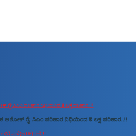
ಕ ಅಶೋಕ್ ರೈ: ಸಿಎಂ ಪರಿಹಾರ ನಿಧಿಯಿಂದ ₹3 ಲಕ್ಷ ಪರಿಹಾರ..!!