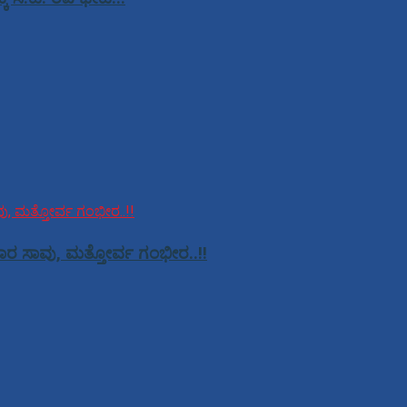
ಸವಾರ ಸಾವು, ಮತ್ತೋರ್ವ ಗಂಭೀರ..!!