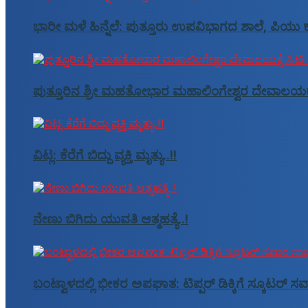
ಭಾರೀ ಮಳೆ ಹಿನ್ನೆಲೆ: ಪುತ್ತೂರು ಉಪವಿಭಾಗದ ಶಾಲೆ, ಪಿಯು ಕ
ಪುತ್ತೂರಿನ ಶ್ರೀ ಮಹತೋಭಾರ ಮಹಾಲಿಂಗೇಶ್ವರ ದೇವಾಲಯಕ್ಕೆ ಸ
ವಿಟ್ಲ: ಕೆರೆಗೆ ಬಿದ್ದು ವ್ಯಕ್ತಿ ಮೃತ್ಯು..!!
ನೇಣು ಬಿಗಿದು ಯುವತಿ ಆತ್ಮಹತ್ಯೆ..!
ಬಂಟ್ವಾಳದಲ್ಲಿ ಭೀಕರ ಅಪಘಾತ: ಟಿಪ್ಪರ್ ಡಿಕ್ಕಿಗೆ ಸ್ಕೂಟರ್ 