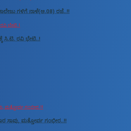
ಾಲೇಜು ಗಳಿಗೆ ನಾಳೆ(ಆ.08) ರಜೆ..!!
ಿ.ಟಿ. ರವಿ ಭೇಟಿ..!
ಸವಾರ ಸಾವು, ಮತ್ತೋರ್ವ ಗಂಭೀರ..!!