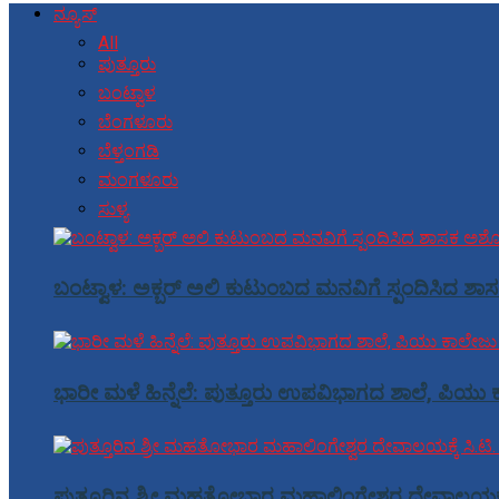
ನ್ಯೂಸ್
All
ಪುತ್ತೂರು
ಬಂಟ್ವಾಳ
ಬೆಂಗಳೂರು
ಬೆಳ್ತಂಗಡಿ
ಮಂಗಳೂರು
ಸುಳ್ಯ
ಬಂಟ್ವಾಳ: ಅಕ್ಬರ್ ಅಲಿ ಕುಟುಂಬದ ಮನವಿಗೆ ಸ್ಪಂದಿಸಿದ ಶಾಸ
ಭಾರೀ ಮಳೆ ಹಿನ್ನೆಲೆ: ಪುತ್ತೂರು ಉಪವಿಭಾಗದ ಶಾಲೆ, ಪಿಯು ಕ
ಪುತ್ತೂರಿನ ಶ್ರೀ ಮಹತೋಭಾರ ಮಹಾಲಿಂಗೇಶ್ವರ ದೇವಾಲಯಕ್ಕೆ ಸ