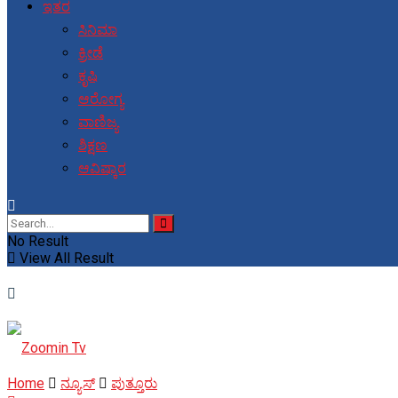
ಇತರ
ಸಿನಿಮಾ
ಕ್ರೀಡೆ
ಕೃಷಿ
ಆರೋಗ್ಯ
ವಾಣಿಜ್ಯ
ಶಿಕ್ಷಣ
ಆವಿಷ್ಕಾರ
No Result
View All Result
Home
ನ್ಯೂಸ್
ಪುತ್ತೂರು