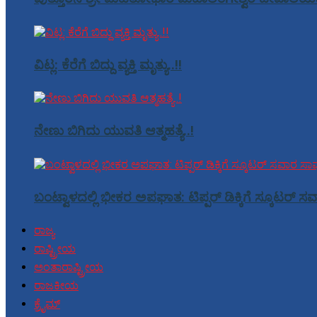
ವಿಟ್ಲ: ಕೆರೆಗೆ ಬಿದ್ದು ವ್ಯಕ್ತಿ ಮೃತ್ಯು..!!
ನೇಣು ಬಿಗಿದು ಯುವತಿ ಆತ್ಮಹತ್ಯೆ..!
ಬಂಟ್ವಾಳದಲ್ಲಿ ಭೀಕರ ಅಪಘಾತ: ಟಿಪ್ಪರ್ ಡಿಕ್ಕಿಗೆ ಸ್ಕೂಟರ್ 
ರಾಜ್ಯ
ರಾಷ್ಟ್ರೀಯ
ಅಂತಾರಾಷ್ಟ್ರೀಯ
ರಾಜಕೀಯ
ಕ್ರೈಮ್