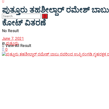
ಪುತ್ತೂರು ತಹಶೀಲ್ದಾರ್ ರಮೇಶ್ ಬಾಬು 
ಕೋಟ್ ವಿತರಣೆ
No Result
June 7, 2021
in
ಪುತ್ತೂರು
View All Result
0