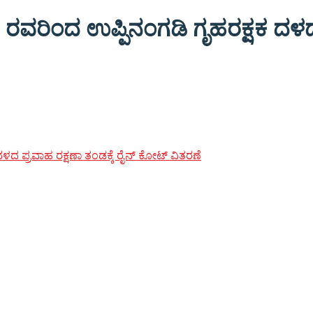
ರವರಿಂದ ಉಪ್ಪಿನಂಗಡಿ ಗೃಹರಕ್ಷಕ ದಳದ ಪ