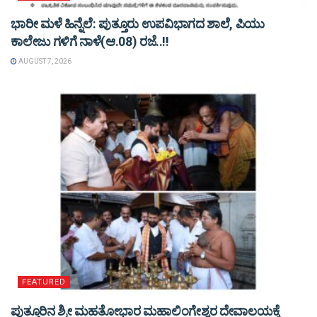
ಭಾರೀ ಮಳೆ ಹಿನ್ನೆಲೆ: ಪುತ್ತೂರು ಉಪವಿಭಾಗದ ಶಾಲೆ, ಪಿಯು
ಕಾಲೇಜು ಗಳಿಗೆ ನಾಳೆ(ಆ.08) ರಜೆ..!!
AUGUST 7, 2026
FEATURED
ಪುತ್ತೂರಿನ ಶ್ರೀ ಮಹತೋಭಾರ ಮಹಾಲಿಂಗೇಶ್ವರ ದೇವಾಲಯಕ್ಕೆ