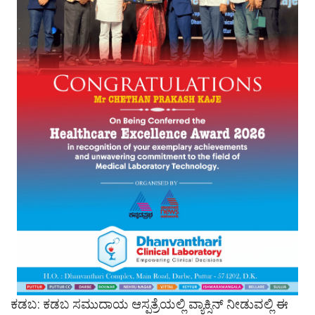
ಕಡಬ: ಕಡಬ ಸಮುದಾಯ ಆಸ್ಪತ್ರೆಯಲ್ಲಿ ವ್ಯಾಕ್ಸಿನ್ ನೀಡುವಲ್ಲಿ ಈ