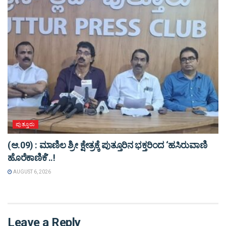
ಪುತ್ತೂರು
(ಆ.09) : ಮಾಣಿಲ ಶ್ರೀ ಕ್ಷೇತ್ರಕ್ಕೆ ಪುತ್ತೂರಿನ ಭಕ್ತರಿಂದ ‘ಹಸಿರುವಾಣಿ
ಹೊರೆಕಾಣಿಕೆ’..!
AUGUST 6, 2026
Leave a Reply