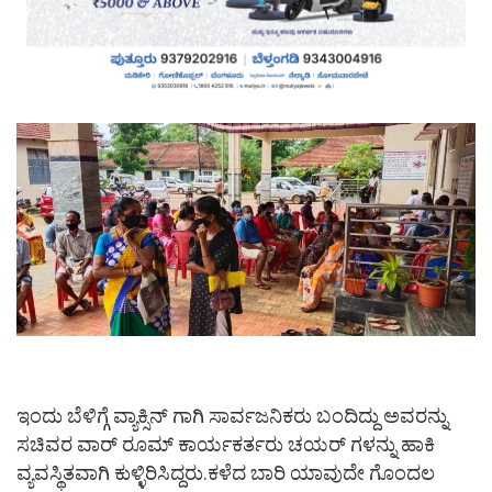
ಇಂದು ಬೆಳಿಗ್ಗೆ ವ್ಯಾಕ್ಸಿನ್ ಗಾಗಿ ಸಾರ್ವಜನಿಕರು ಬಂದಿದ್ದು ಅವರನ್ನು
ಸಚಿವರ ವಾರ್ ರೂಮ್ ಕಾರ್ಯಕರ್ತರು ಚಯರ್ ಗಳನ್ನು ಹಾಕಿ
ವ್ಯವಸ್ಥಿತವಾಗಿ ಕುಳ್ಳಿರಿಸಿದ್ದರು.ಕಳೆದ ಬಾರಿ ಯಾವುದೇ ಗೊಂದಲ