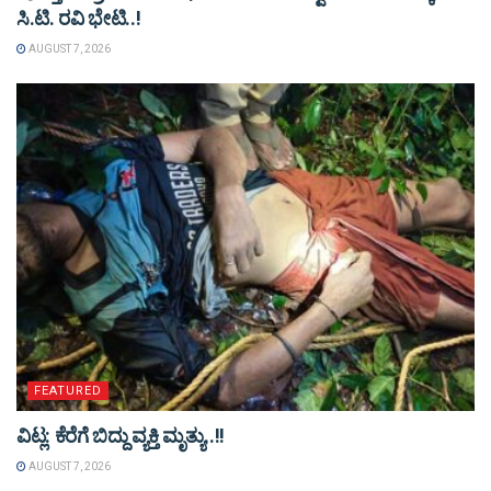
ಸಿ.ಟಿ. ರವಿ ಭೇಟಿ..!
AUGUST 7, 2026
FEATURED
ವಿಟ್ಲ: ಕೆರೆಗೆ ಬಿದ್ದು ವ್ಯಕ್ತಿ ಮೃತ್ಯು..!!
AUGUST 7, 2026