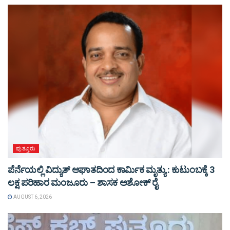
ಪುತ್ತೂರು
ಪೆರ್ನೆಯಲ್ಲಿ ವಿದ್ಯುತ್ ಆಘಾತದಿಂದ ಕಾರ್ಮಿಕ ಮೃತ್ಯು : ಕುಟುಂಬಕ್ಕೆ 3
ಲಕ್ಷ ಪರಿಹಾರ ಮಂಜೂರು – ಶಾಸಕ ಅಶೋಕ್ ರೈ
AUGUST 6, 2026