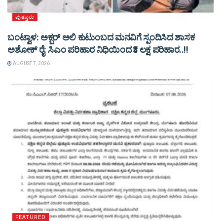
ಪುತ್ತೂರು
ಬಂಟ್ವಾಳ: ಅಕ್ಬರ್ ಅಲಿ ಕುಟುಂಬದ ಮನವಿಗೆ ಸ್ಪಂದಿಸಿದ ಶಾಸಕ
ಅಶೋಕ್ ರೈ: ಸಿಎಂ ಪರಿಹಾರ ನಿಧಿಯಿಂದ ₹3 ಲಕ್ಷ ಪರಿಹಾರ..!!
AUGUST 7, 2026
FEATURED