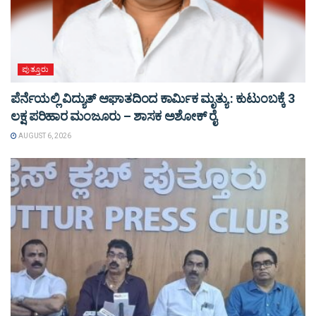
ಪುತ್ತೂರು
ಪೆರ್ನೆಯಲ್ಲಿ ವಿದ್ಯುತ್ ಆಘಾತದಿಂದ ಕಾರ್ಮಿಕ ಮೃತ್ಯು : ಕುಟುಂಬಕ್ಕೆ 3
ಲಕ್ಷ ಪರಿಹಾರ ಮಂಜೂರು – ಶಾಸಕ ಅಶೋಕ್ ರೈ
AUGUST 6, 2026