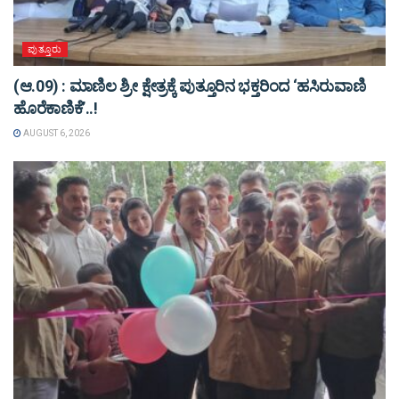
ಪುತ್ತೂರು
(ಆ.09) : ಮಾಣಿಲ ಶ್ರೀ ಕ್ಷೇತ್ರಕ್ಕೆ ಪುತ್ತೂರಿನ ಭಕ್ತರಿಂದ ‘ಹಸಿರುವಾಣಿ
ಹೊರೆಕಾಣಿಕೆ’..!
AUGUST 6, 2026