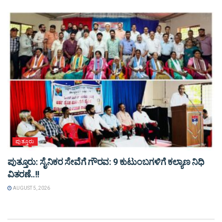
ಪುತ್ತೂರು
ಪುತ್ತೂರು: ಸೈನಿಕರ ಸೇವೆಗೆ ಗೌರವ: 9 ಕುಟುಂಬಗಳಿಗೆ ಕಲ್ಯಾಣ ನಿಧಿ
ವಿತರಣೆ..!!
AUGUST 5, 2026