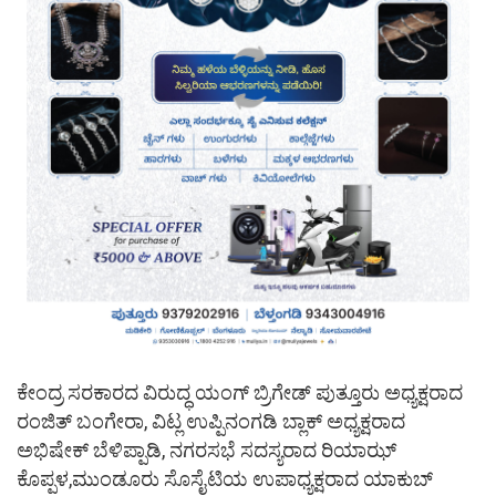
ಕೇಂದ್ರ ಸರಕಾರದ ವಿರುದ್ಧ ಯಂಗ್ ಬ್ರಿಗೇಡ್ ಪುತ್ತೂರು ಅಧ್ಯಕ್ಷರಾದ
ರಂಜಿತ್ ಬಂಗೇರಾ, ವಿಟ್ಲ ಉಪ್ಪಿನಂಗಡಿ ಬ್ಲಾಕ್ ಅಧ್ಯಕ್ಷರಾದ
ಅಭಿಷೇಕ್ ಬೆಳಿಪ್ಪಾಡಿ, ನಗರಸಭೆ ಸದಸ್ಯರಾದ ರಿಯಾಝ್
ಕೊಪ್ಪಳ,ಮುಂಡೂರು ಸೊಸೈಟಿಯ ಉಪಾಧ್ಯಕ್ಷರಾದ ಯಾಕುಬ್