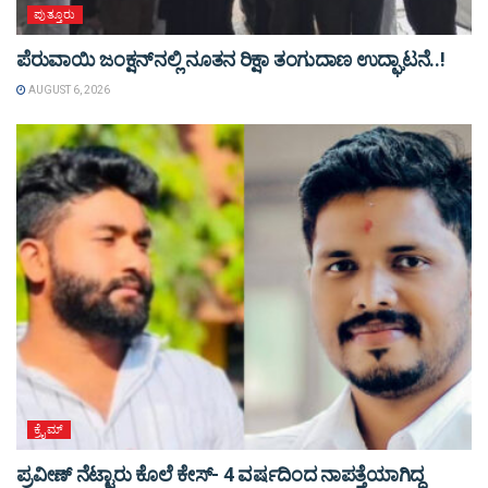
ಪುತ್ತೂರು
ಪೆರುವಾಯಿ ಜಂಕ್ಷನ್‌ನಲ್ಲಿ ನೂತನ ರಿಕ್ಷಾ ತಂಗುದಾಣ ಉದ್ಘಾಟನೆ..!
AUGUST 6, 2026
ಕ್ರೈಮ್
ಪ್ರವೀಣ್ ನೆಟ್ಟಾರು ಕೊಲೆ ಕೇಸ್‌- 4 ವರ್ಷದಿಂದ ನಾಪತ್ತೆಯಾಗಿದ್ದ