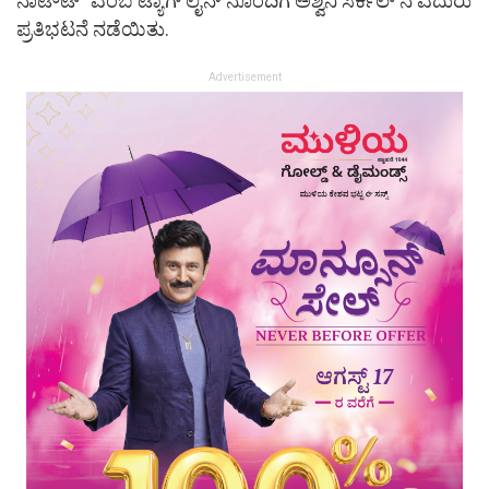
ನಾಟೌಟ್” ಎಂಬ ಟ್ಯಾಗ್ ಲೈನ್ ನೊಂದಿಗೆ ಅಶ್ವಿನಿ ಸರ್ಕಲ್‌ ನ ಎದುರು
ಪ್ರತಿಭಟನೆ ನಡೆಯಿತು.
Advertisement