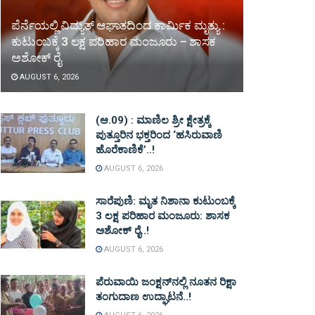
ಪೆರ್ನೆಯಲ್ಲಿ ವಿದ್ಯುತ್ ಆಘಾತದಿಂದ ಕಾರ್ಮಿಕ ಮೃತ್ಯು :
ಕುಟುಂಬಕ್ಕೆ 3 ಲಕ್ಷ ಪರಿಹಾರ ಮಂಜೂರು – ಶಾಸಕ
ಅಶೋಕ್ ರೈ
AUGUST 6, 2026
(ಆ.09) : ಮಾಣಿಲ ಶ್ರೀ ಕ್ಷೇತ್ರಕ್ಕೆ
ಪುತ್ತೂರಿನ ಭಕ್ತರಿಂದ ‘ಹಸಿರುವಾಣಿ
ಹೊರೆಕಾಣಿಕೆ’..!
AUGUST 6, 2026
ಸಾರೆಪುಣಿ: ಮೃತ ನಿಶಾನಾ ಕುಟುಂಬಕ್ಕೆ
3 ಲಕ್ಷ ಪರಿಹಾರ ಮಂಜೂರು: ಶಾಸಕ
ಅಶೋಕ್ ರೈ..!
AUGUST 6, 2026
ಪೆರುವಾಯಿ ಜಂಕ್ಷನ್‌ನಲ್ಲಿ ನೂತನ ರಿಕ್ಷಾ
ತಂಗುದಾಣ ಉದ್ಘಾಟನೆ..!