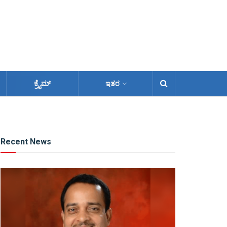
ಕ್ರೈಮ್
ಇತರ
Recent News