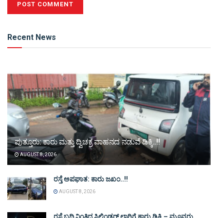
Alternative:
Recent News
ಪುತ್ತೂರು: ಕಾರು ಮತ್ತು ದ್ವಿಚಕ್ರ ವಾಹನದ ನಡುವೆ ಡಿಕ್ಕಿ..!!
AUGUST 8, 2026
ರಸ್ತೆ ಅಪಘಾತ: ಕಾರು ಜಖಂ..!!
AUGUST 8, 2026
ರಸ್ತೆ ಬದಿ ನಿಂತಿದ್ದ ಸಿಲಿಂಡರ್ ಲಾರಿಗೆ ಕಾರು ಡಿಕ್ಕಿ – ಮೂವರು