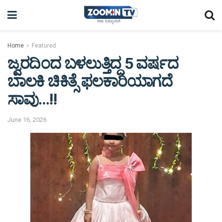
Home
Featured
ಜ್ವರದಿಂದ ಬಳಲುತ್ತಿದ್ದ 5 ವರ್ಷದ
ಬಾಲಕಿ ಚಿಕಿತ್ಸೆ ಫಲಕಾರಿಯಾಗದೆ
ಸಾವು…!!
June 16, 2026