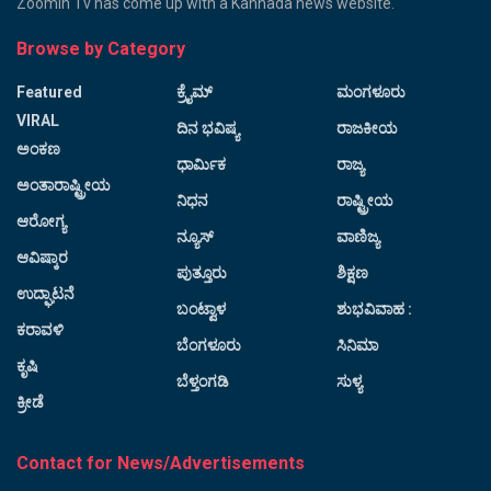
Zoomin Tv has come up with a Kannada news website.
Browse by Category
Featured
ಕ್ರೈಮ್
ಮಂಗಳೂರು
VIRAL
ದಿನ ಭವಿಷ್ಯ
ರಾಜಕೀಯ
ಅಂಕಣ
ಧಾರ್ಮಿಕ
ರಾಜ್ಯ
ಅಂತಾರಾಷ್ಟ್ರೀಯ
ನಿಧನ
ರಾಷ್ಟ್ರೀಯ
ಆರೋಗ್ಯ
ನ್ಯೂಸ್
ವಾಣಿಜ್ಯ
ಆವಿಷ್ಕಾರ
ಪುತ್ತೂರು
ಶಿಕ್ಷಣ
ಉದ್ಘಾಟನೆ
ಬಂಟ್ವಾಳ
ಶುಭವಿವಾಹ :
ಕರಾವಳಿ
ಬೆಂಗಳೂರು
ಸಿನಿಮಾ
ಕೃಷಿ
ಬೆಳ್ತಂಗಡಿ
ಸುಳ್ಯ
ಕ್ರೀಡೆ
Contact for News/Advertisements