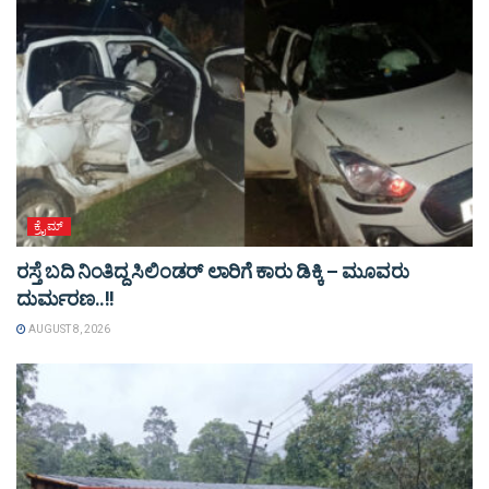
ಕ್ರೈಮ್
ರಸ್ತೆ ಬದಿ ನಿಂತಿದ್ದ ಸಿಲಿಂಡರ್ ಲಾರಿಗೆ ಕಾರು ಡಿಕ್ಕಿ – ಮೂವರು
ದುರ್ಮರಣ..!!
AUGUST 8, 2026