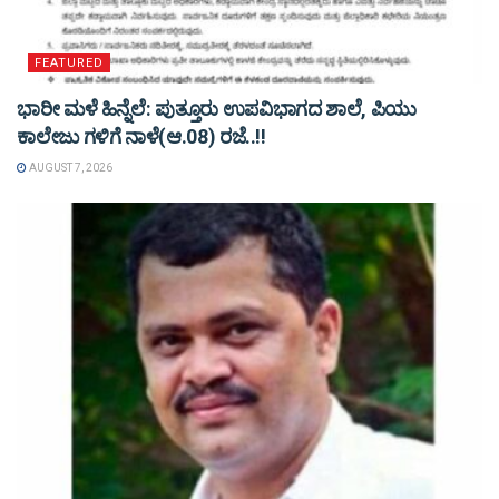
FEATURED
ಭಾರೀ ಮಳೆ ಹಿನ್ನೆಲೆ: ಪುತ್ತೂರು ಉಪವಿಭಾಗದ ಶಾಲೆ, ಪಿಯು
ಕಾಲೇಜು ಗಳಿಗೆ ನಾಳೆ(ಆ.08) ರಜೆ..!!
AUGUST 7, 2026