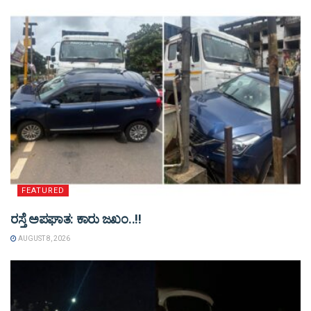
FEATURED
ರಸ್ತೆ ಅಪಘಾತ: ಕಾರು ಜಖಂ..!!
AUGUST 8, 2026