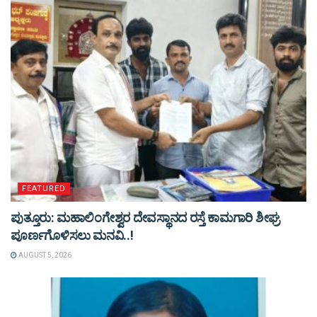
FEATURED
ಪುತ್ತೂರು: ಮಹಾಲಿಂಗೇಶ್ವರ ದೇವಸ್ಥಾನದ ರಸ್ತೆ ಕಾಮಗಾರಿ ಶೀಘ್ರ
ಪೂರ್ಣಗೊಳಿಸಲು ಮನವಿ..!
AUGUST 5, 2026