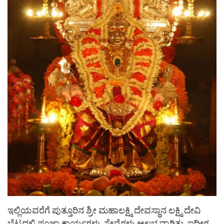
ಇಲ್ಲಿಯವರೆಗೆ ಪುತ್ತೂರಿನ ಶ್ರೀ ಮಹಾಲಕ್ಷ್ಮಿ ದೇವಸ್ಥಾನ ಲಕ್ಷ್ಮಿ ದೇವಿ
ಬೆಟ್ಟದಲ್ಲಿ ಪೂಜಾ ಕಾರ್ಯಗಳು, ಸೇವೆಗಳು ಅಲಭ್ಯವಾಗಿತ್ತು. ಇದೀಗ