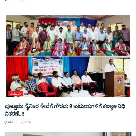
ಪುತ್ತೂರು
ಪುತ್ತೂರು: ಸೈನಿಕರ ಸೇವೆಗೆ ಗೌರವ: 9 ಕುಟುಂಬಗಳಿಗೆ ಕಲ್ಯಾಣ ನಿಧಿ
ವಿತರಣೆ..!!
AUGUST 5, 2026