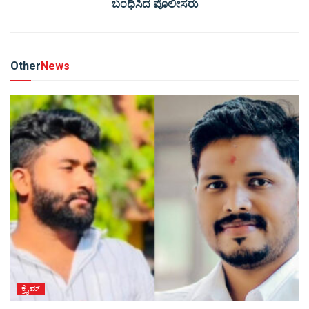
ಬಂಧಿಸಿದ ಪೊಲೀಸರು
Other
News
ಕ್ರೈಮ್