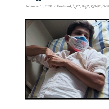
December 13, 2020
in
Featured
,
ಕ್ರೈಮ್
,
ನ್ಯೂಸ್
,
ಪುತ್ತೂರು
,
ರಾಜ