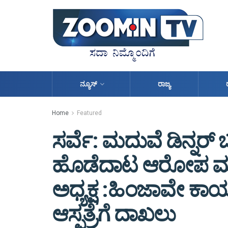
ನ್ಯೂಸ್
ರಾಜ್ಯ
Home
Featured
ಸರ್ವೆ: ಮದುವೆ ಡಿನ್ನರ್
ಹೊಡೆದಾಟ ಆರೋಪ ಮುಂ
ಅಧ್ಯಕ್ಷ :ಹಿಂಜಾವೇ ಕಾರ
ಆಸ್ಪತ್ರೆಗೆ ದಾಖಲು