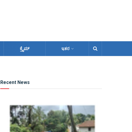
ಕ್ರೈಮ್
ಇತರ
Recent News