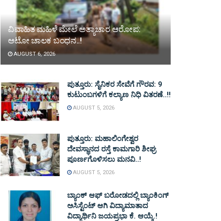
ವಿವಾಹಿತ ಮಹಿಳೆ ಮೇಲೆ ಅತ್ಯಾಚಾರ ಆರೋಪ:
ಆಟೋ ಚಾಲಕ ಬಂಧನ..!
AUGUST 6, 2026
ಪುತ್ತೂರು: ಸೈನಿಕರ ಸೇವೆಗೆ ಗೌರವ: 9
ಕುಟುಂಬಗಳಿಗೆ ಕಲ್ಯಾಣ ನಿಧಿ ವಿತರಣೆ..!!
AUGUST 5, 2026
ಪುತ್ತೂರು: ಮಹಾಲಿಂಗೇಶ್ವರ
ದೇವಸ್ಥಾನದ ರಸ್ತೆ ಕಾಮಗಾರಿ ಶೀಘ್ರ
ಪೂರ್ಣಗೊಳಿಸಲು ಮನವಿ..!
AUGUST 5, 2026
ಬ್ಯಾಂಕ್ ಆಫ್ ಬರೋಡದಲ್ಲಿ ಬ್ಯಾಂಕಿಂಗ್
ಅಸಿಸ್ಟೆಂಟ್ ಆಗಿ ವಿದ್ಯಾಮಾತಾದ
ವಿದ್ಯಾರ್ಥಿನಿ ಜಯಪ್ರಭಾ ಕೆ. ಆಯ್ಕೆ.!