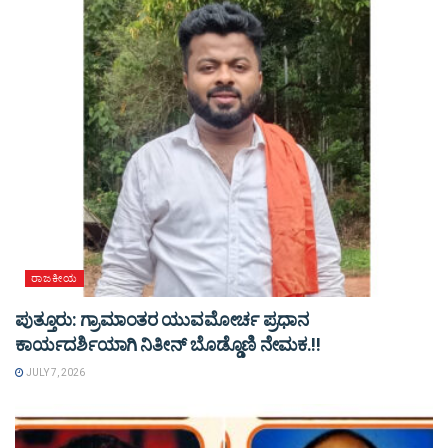
ರಾಜಕೀಯ
ಪುತ್ತೂರು: ಗ್ರಾಮಾಂತರ ಯುವಮೋರ್ಚ ಪ್ರಧಾನ
ಕಾರ್ಯದರ್ಶಿಯಾಗಿ ನಿತೀನ್ ಬೊಡ್ಡೊಣಿ ನೇಮಕ.!!
JULY 7, 2026