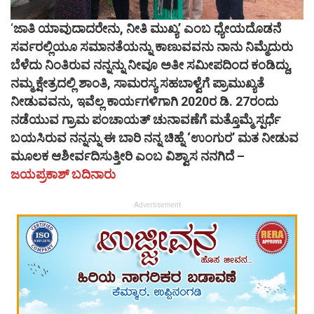
‘
ಜಾತಿ ಯಾವುದಾದರೇನು, ನೀತಿ ಮುಖ್ಯ’ ಎಂಬ ಧ್ಯೇಯದೊಡನೆ
ಸರ್ವರಲ್ಲಿಯೂ ಸಮಾನತೆಯನ್ನು ಕಾಣುವವನು ನಾನು ನಿಮ್ಮೆದುರು
ಬೆಳೆದು ನಿಂತಿರುವ ನನ್ನನ್ನು ನೀವೂ ಅತೀ ಸಮೀಪದಿಂದ ಕಂಡಿದ್ದು,
ನಮ್ಮ ಕ್ಷೇತ್ರದಲ್ಲಿ ಶಾಂತಿ, ಸಾಮರಸ್ಯ ಸಹಬಾಳ್ವೆಗೆ ಪ್ರಾಮುಖ್ಯತೆ
ನೀಡುವವನು, ಇವೆಲ್ಲ ಕಾರ್ಯಗಳಿಗಾಗಿ 2020ರ ಡಿ. 27ರಂದು
ನಡೆಯುವ ಗ್ರಾಮ ಪಂಚಾಯತ್ ಚುನಾವಣೆಗೆ ಮತ್ತೊಮ್ಮೆ ಸ್ಪರ್ಧೆ
ಬಯಸಿರುವ ನನ್ನನ್ನು ಈ ಬಾರಿ ನನ್ನ ಚಿಹ್ನೆ ‘ಉಂಗುರ’ ಮತ ನೀಡುವ
ಮೂಲಕ ಆಶೀರ್ವದಿಸುತ್ತೀರಿ ಎಂಬ ವಿಶ್ವಾಸ ನನಗಿದೆ –
ಜಯಪ್ರಕಾಶ್ ಬದಿನಾರು
Advertisement