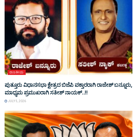
ರಾಜಕೀಯ
ಪುತ್ತೂರು ವಿಧಾನಸಭಾ ಕ್ಷೇತ್ರದ ಬಿಜೆಪಿ ವಕ್ತಾರರಾಗಿ ರಾಜೇಶ್ ಬನ್ನೂರು,
ಮಾಧ್ಯಮ ಪ್ರಮುಖರಾಗಿ ಸತೀಶ್ ನಾಯಕ್..!!
JULY 5, 2026