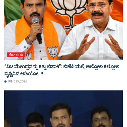
ಬೆಂಗಳೂರು
“ವಿಜಯೇಂದ್ರನನ್ನು ಕಿತ್ತು ಬಿಸಾಕಿ”: ಬಿಜೆಪಿಯಲ್ಲಿ ಅಲ್ಲೋಲ ಕಲ್ಲೋಲ
ಸೃಷ್ಟಿಸಿದ ಆಡಿಯೋ..!!
JUNE 29, 2026