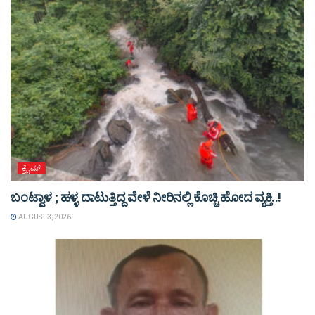
ಕ್ರೈಮ್
ಬಂಟ್ವಾಳ ; ಹಳ್ಳ ದಾಟುತ್ತಿದ್ದ ವೇಳೆ ನೀರಿನಲ್ಲಿ ಕೊಚ್ಚಿ ಹೋದ ವ್ಯಕ್ತಿ..!
AUGUST 3, 2026