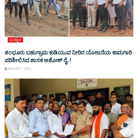
ಬಂಟ್ವಾಳ
ಶಂಭೂರು ಬಹುಗ್ರಾಮ ಕುಡಿಯುವ ನೀರಿನ ಯೋಜನೆಯ ಕಾಮಗಾರಿ
ಪರಿಶೀಲಿಸಿದ ಶಾಸಕ ಅಶೋಕ್ ರೈ..!
AUGUST 1, 2026