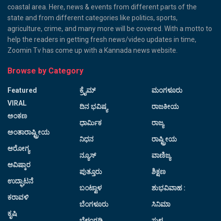
coastal area. Here, news & events from different parts of the
state and from different categories like politics, sports,
agriculture, crime, and many more will be covered. With a motto to
help the readers in getting fresh news/video updates in time,
Zoomin Tv has come up with a Kannada news website.
Browse by Category
Featured
ಕ್ರೈಮ್
ಮಂಗಳೂರು
VIRAL
ದಿನ ಭವಿಷ್ಯ
ರಾಜಕೀಯ
ಅಂಕಣ
ಧಾರ್ಮಿಕ
ರಾಜ್ಯ
ಅಂತಾರಾಷ್ಟ್ರೀಯ
ನಿಧನ
ರಾಷ್ಟ್ರೀಯ
ಆರೋಗ್ಯ
ನ್ಯೂಸ್
ವಾಣಿಜ್ಯ
ಆವಿಷ್ಕಾರ
ಪುತ್ತೂರು
ಶಿಕ್ಷಣ
ಉದ್ಘಾಟನೆ
ಬಂಟ್ವಾಳ
ಶುಭವಿವಾಹ :
ಕರಾವಳಿ
ಬೆಂಗಳೂರು
ಸಿನಿಮಾ
ಕೃಷಿ
ಬೆಳ್ತಂಗಡಿ
ಸುಳ್ಯ