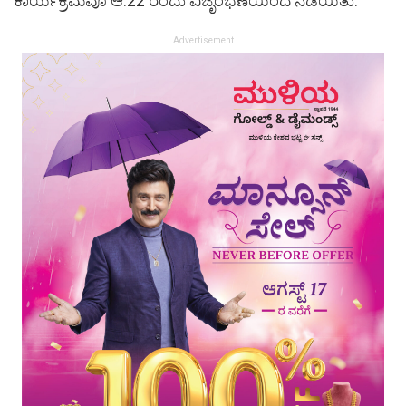
ಕಾರ್ಯಕ್ರಮವೂ ಆ.22 ರಂದು ವಿಜೃಂಭಣೆಯಿಂದ ನಡೆಯಿತು.
Advertisement