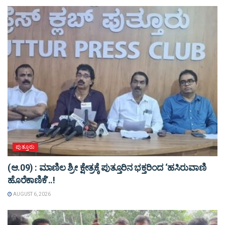
ಪುತ್ತೂರು
(ಆ.09) : ಮಾಣಿಲ ಶ್ರೀ ಕ್ಷೇತ್ರಕ್ಕೆ ಪುತ್ತೂರಿನ ಭಕ್ತರಿಂದ ‘ಹಸಿರುವಾಣಿ
ಹೊರೆಕಾಣಿಕೆ’..!
AUGUST 6, 2026