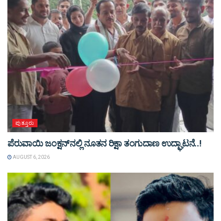
ಪುತ್ತೂರು
ಪೆರುವಾಯಿ ಜಂಕ್ಷನ್‌ನಲ್ಲಿ ನೂತನ ರಿಕ್ಷಾ ತಂಗುದಾಣ ಉದ್ಘಾಟನೆ..!
AUGUST 6, 2026