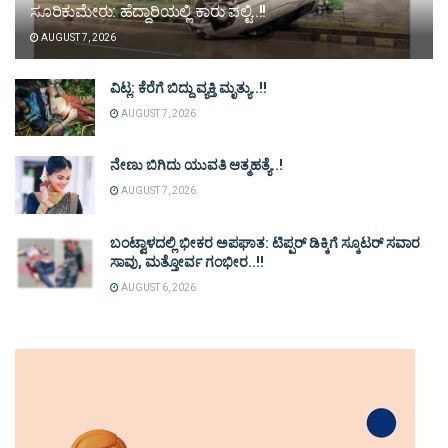
ಸೂರಿಕುಮೇರು: ಹೆದ್ದಾರಿಯಲ್ಲಿ ಕಾರು ಪಲ್ಟಿ..!!
AUGUST 7, 2026
ವಿಟ್ಲ: ಕೆರೆಗೆ ಬಿದ್ದು ವ್ಯಕ್ತಿ ಮೃತ್ಯು..!!
AUGUST 7, 2026
ನೇಣು ಬಿಗಿದು ಯುವತಿ ಆತ್ಮಹತ್ಯೆ..!
AUGUST 7, 2026
ಬಂಟ್ವಾಳದಲ್ಲಿ ಭೀಕರ ಅಪಘಾತ: ಟಿಪ್ಪರ್ ಡಿಕ್ಕಿಗೆ ಸ್ಕೂಟರ್ ಸವಾರ
ಸಾವು, ಮತ್ತೋರ್ವ ಗಂಭೀರ..!!
AUGUST 6, 2026