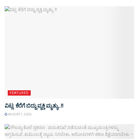
FEATURED
ವಿಟ್ಲ: ಕೆರೆಗೆ ಬಿದ್ದು ವ್ಯಕ್ತಿ ಮೃತ್ಯು..!!
AUGUST 7, 2026