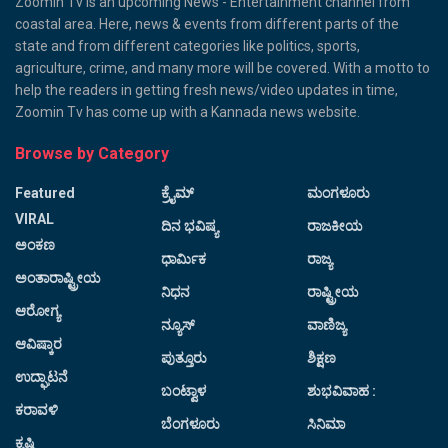
Zoomin Tv is an upcoming News - Entertainment channel from
coastal area. Here, news & events from different parts of the
state and from different categories like politics, sports,
agriculture, crime, and many more will be covered. With a motto to
help the readers in getting fresh news/video updates in time,
Zoomin Tv has come up with a Kannada news website.
Browse by Category
Featured
ಕ್ರೈಮ್
ಮಂಗಳೂರು
VIRAL
ದಿನ ಭವಿಷ್ಯ
ರಾಜಕೀಯ
ಅಂಕಣ
ಧಾರ್ಮಿಕ
ರಾಜ್ಯ
ಅಂತಾರಾಷ್ಟ್ರೀಯ
ನಿಧನ
ರಾಷ್ಟ್ರೀಯ
ಆರೋಗ್ಯ
ನ್ಯೂಸ್
ವಾಣಿಜ್ಯ
ಆವಿಷ್ಕಾರ
ಪುತ್ತೂರು
ಶಿಕ್ಷಣ
ಉದ್ಘಾಟನೆ
ಬಂಟ್ವಾಳ
ಶುಭವಿವಾಹ :
ಕರಾವಳಿ
ಬೆಂಗಳೂರು
ಸಿನಿಮಾ
ಕೃಷಿ