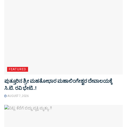
FEATURED
ಪುತ್ತೂರಿನ ಶ್ರೀ ಮಹತೋಭಾರ ಮಹಾಲಿಂಗೇಶ್ವರ ದೇವಾಲಯಕ್ಕೆ
ಸಿ.ಟಿ. ರವಿ ಭೇಟಿ..!
AUGUST 7, 2026