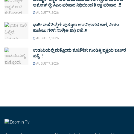
ಅಶೋಕ್ ರೈ: ಸಿಎಂ ಪರಿಹಾರ ನಿಧಿಯಿಂದ ₹3 ಲಕ್ಷ ಪರಿಹಾರ..!!
AUGUST 7, 2026
ಭಾರೀ ಮಳೆ ಹಿನ್ನೆಲೆ: ಪುತ್ತೂರು ಉಪವಿಭಾಗದ ಶಾಲೆ, ಪಿಯು
ಕಾಲೇಜು ಗಳಿಗೆ ನಾಳೆ(ಆ.08) ರಜೆ..!!
AUGUST 7, 2026
ಉಡುಪಿಯಲ್ಲಿ ಮತ್ತೊಂದು ಶೂಟೌಟ್‌; ಗುಂಡಿಕ್ಕಿ ವ್ಯಕ್ತಿಯ ಬರ್ಬರ
ಹತ್ಯೆ..!
AUGUST 7, 2026