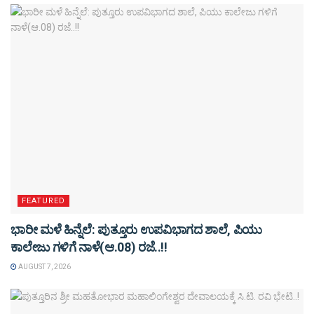
FEATURED
ಭಾರೀ ಮಳೆ ಹಿನ್ನೆಲೆ: ಪುತ್ತೂರು ಉಪವಿಭಾಗದ ಶಾಲೆ, ಪಿಯು
ಕಾಲೇಜು ಗಳಿಗೆ ನಾಳೆ(ಆ.08) ರಜೆ..!!
AUGUST 7, 2026