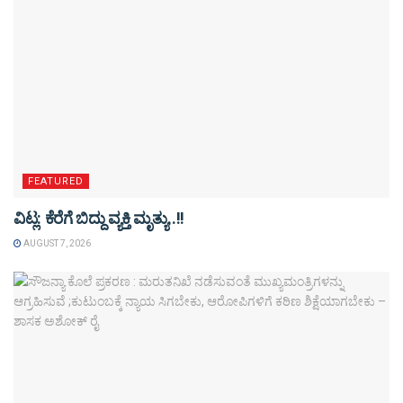
FEATURED
ವಿಟ್ಲ: ಕೆರೆಗೆ ಬಿದ್ದು ವ್ಯಕ್ತಿ ಮೃತ್ಯು..!!
AUGUST 7, 2026