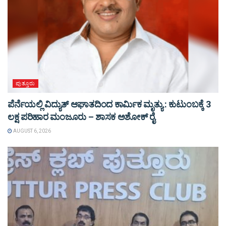
ಪುತ್ತೂರು
ಪೆರ್ನೆಯಲ್ಲಿ ವಿದ್ಯುತ್ ಆಘಾತದಿಂದ ಕಾರ್ಮಿಕ ಮೃತ್ಯು : ಕುಟುಂಬಕ್ಕೆ 3
ಲಕ್ಷ ಪರಿಹಾರ ಮಂಜೂರು – ಶಾಸಕ ಅಶೋಕ್ ರೈ
AUGUST 6, 2026