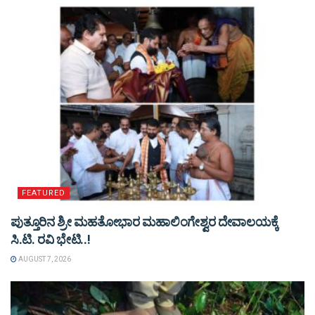
FEATURED
ಪುತ್ತೂರಿನ ಶ್ರೀ ಮಹತೋಭಾರ ಮಹಾಲಿಂಗೇಶ್ವರ ದೇವಾಲಯಕ್ಕೆ
ಸಿ.ಟಿ. ರವಿ ಭೇಟಿ..!
AUGUST 7, 2026