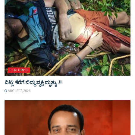
FEATURED
ವಿಟ್ಲ: ಕೆರೆಗೆ ಬಿದ್ದು ವ್ಯಕ್ತಿ ಮೃತ್ಯು..!!
AUGUST 7, 2026