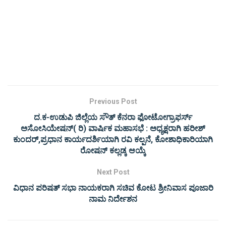
Previous Post
ದ.ಕ-ಉಡುಪಿ ಜಿಲ್ಲೆಯ ಸೌತ್ ಕೆನರಾ ಫೋಟೋಗ್ರಾಫರ್ಸ್
ಅಸೋಸಿಯೇಷನ್( ರಿ) ವಾರ್ಷಿಕ ಮಹಾಸಭೆ : ಅಧ್ಯಕ್ಷರಾಗಿ ಹರೀಶ್
ಕುಂದರ್,ಪ್ರಧಾನ ಕಾರ್ಯದರ್ಶಿಯಾಗಿ ರವಿ ಕಲ್ಪನೆ, ಕೋಶಾಧಿಕಾರಿಯಾಗಿ
ರೋಷನ್ ಕಲ್ಲಡ್ಕ ಆಯ್ಕೆ
Next Post
ವಿಧಾನ ಪರಿಷತ್ ಸಭಾ ನಾಯಕರಾಗಿ ಸಚಿವ ಕೋಟ ಶ್ರೀನಿವಾಸ ಪೂಜಾರಿ
ನಾಮ ನಿರ್ದೇಶನ