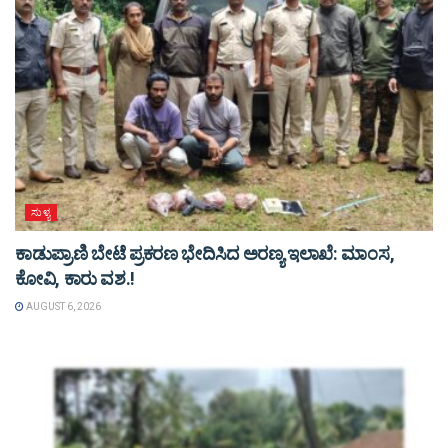
ಸುಳ್ಯ
ಕಾಡುಪ್ರಾಣಿ ಬೇಟೆ ಪ್ರಕರಣ ಭೇದಿಸಿದ ಅರಣ್ಯ ಇಲಾಖೆ: ಮಾಂಸ,
ಕೋವಿ, ಕಾರು ವಶ.!
AUGUST 6, 2026