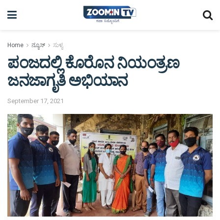
Home
ನ್ಯೂಸ್
ಸುಳ್ಯ
ಪಂಜದಲ್ಲಿ ಕೊರೊನ ನಿಯಂತ್ರಣ
ಜನಜಾಗೃತಿ ಅಭಿಯಾನ
September 17, 2021