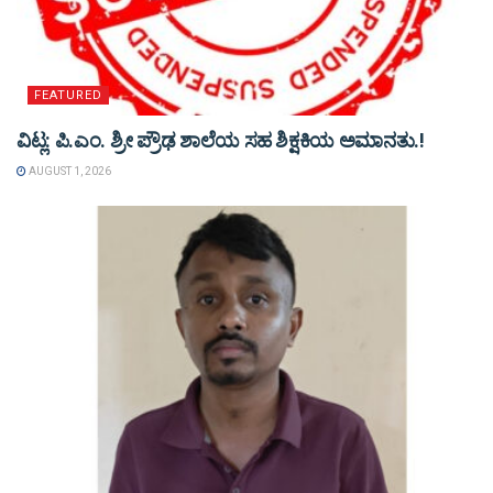
FEATURED
ವಿಟ್ಲ: ಪಿ.ಎಂ. ಶ್ರೀ ಪ್ರೌಢ ಶಾಲೆಯ ಸಹ ಶಿಕ್ಷಕಿಯ ಅಮಾನತು.!
AUGUST 1, 2026