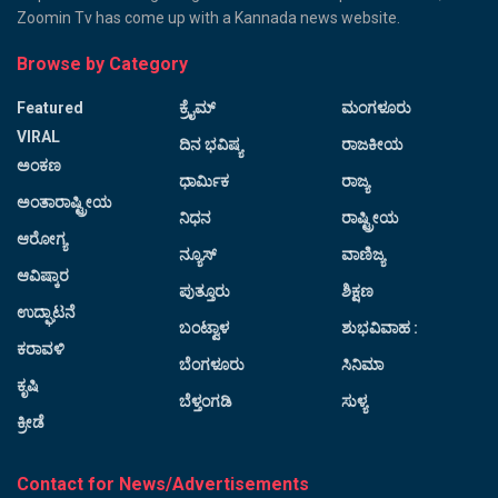
Zoomin Tv has come up with a Kannada news website.
Browse by Category
Featured
ಕ್ರೈಮ್
ಮಂಗಳೂರು
VIRAL
ದಿನ ಭವಿಷ್ಯ
ರಾಜಕೀಯ
ಅಂಕಣ
ಧಾರ್ಮಿಕ
ರಾಜ್ಯ
ಅಂತಾರಾಷ್ಟ್ರೀಯ
ನಿಧನ
ರಾಷ್ಟ್ರೀಯ
ಆರೋಗ್ಯ
ನ್ಯೂಸ್
ವಾಣಿಜ್ಯ
ಆವಿಷ್ಕಾರ
ಪುತ್ತೂರು
ಶಿಕ್ಷಣ
ಉದ್ಘಾಟನೆ
ಬಂಟ್ವಾಳ
ಶುಭವಿವಾಹ :
ಕರಾವಳಿ
ಬೆಂಗಳೂರು
ಸಿನಿಮಾ
ಕೃಷಿ
ಬೆಳ್ತಂಗಡಿ
ಸುಳ್ಯ
ಕ್ರೀಡೆ
Contact for News/Advertisements