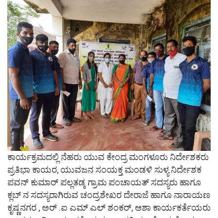
ಕಾರ್ಯಕ್ರಮದಲ್ಲಿ ನೆಹರು ಯುವ ಕೇಂದ್ರ ಮಂಗಳೂರು ನಿರ್ದೇಶಕರು
ಪ್ರತಿಭಾ ಕಾಯರ, ಯುವಜನ ಸಂಯಕ್ತ ಮಂಡಳಿ ಸುಳ್ಯ ನಿರ್ದೇಶಕ
ಪವನ್‌ ಕುಮಾರ್ ಪಲ್ಲತಡ್ಕ ಗ್ರಾಮ ಪಂಚಾಯತ್ ಸದಸ್ಯರು ಹಾಗೂ
ಕ್ಲಬ್ ನ‌‌ ಸದಸ್ಯರಾಗಿರುವ ಚಂದ್ರಶೇಖರ ದೇರಾಜೆ ಹಾಗೂ ನಾರಾಯಣ
ಕೃಷ್ಣನಗರ , ಅರ್ .ಐ ಎಮ್ ಎಲ್ ಶಂಕರ್, ಆಶಾ ಕಾರ್ಯಕರ್ತೆಯರು