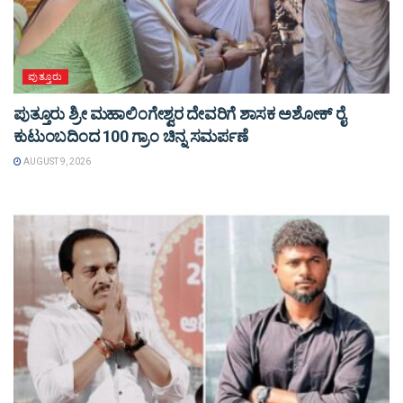
ಪುತ್ತೂರು
ಪುತ್ತೂರು ಶ್ರೀ ಮಹಾಲಿಂಗೇಶ್ವರ ದೇವರಿಗೆ ಶಾಸಕ ಅಶೋಕ್ ರೈ
ಕುಟುಂಬದಿಂದ 100 ಗ್ರಾಂ ಚಿನ್ನ ಸಮರ್ಪಣೆ
AUGUST 9, 2026