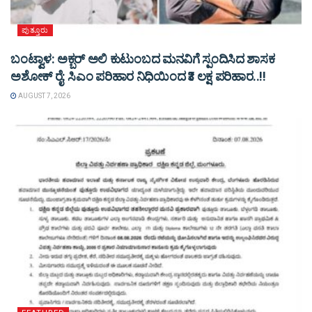
ಪುತ್ತೂರು
ಬಂಟ್ವಾಳ: ಅಕ್ಬರ್ ಅಲಿ ಕುಟುಂಬದ ಮನವಿಗೆ ಸ್ಪಂದಿಸಿದ ಶಾಸಕ
ಅಶೋಕ್ ರೈ: ಸಿಎಂ ಪರಿಹಾರ ನಿಧಿಯಿಂದ ₹3 ಲಕ್ಷ ಪರಿಹಾರ..!!
AUGUST 7, 2026