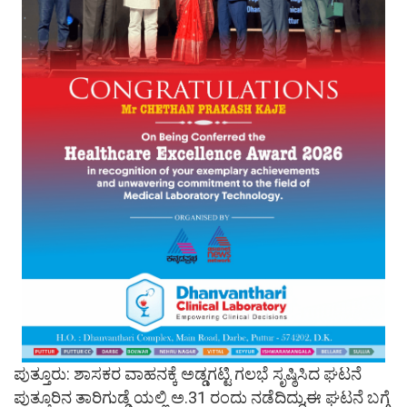
ಪುತ್ತೂರು: ಶಾಸಕರ ವಾಹನಕ್ಕೆ ಅಡ್ಡಗಟ್ಟಿ ಗಲಭೆ ಸೃಷ್ಠಿಸಿದ ಘಟನೆ
ಪುತ್ತೂರಿನ ತಾರಿಗುಡ್ಡೆ ಯಲ್ಲಿ ಅ.31 ರಂದು ನಡೆದಿದ್ದು,ಈ ಘಟನೆ ಬಗ್ಗೆ