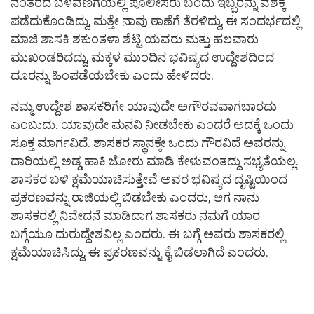
ನಂತರದ ಬೆಳವಣಿಗೆಯಲ್ಲಿ ಪೊಲೀಸರು ಬಂದು ಇಬ್ಬರನ್ನು ವಶಕ್ಕೆ
ಪಡೆದುಕೊಂಡಿದ್ದು, ಮತ್ತೇ ನಾವು ಠಾಣೆಗೆ ತೆರಳಿದ್ದು, ಈ ಸಂದರ್ಭದಲ್ಲಿ
ಮಾಜಿ ಶಾಸಕಿ ಶಕುಂತಳಾ ಶೆಟ್ಟಿ ಯವರು ಮತ್ತು ಹಲವಾರು
ಮುಖಂಡರಿದದ್ದು, ಮಕ್ಕಳ ಮುಂದಿನ ಭವಿಷ್ಯದ ಉದ್ದೇಶದಿಂದ
ದೂರನ್ನು ಹಿಂಪಡೆಯಬೇಕು ಎಂದು ಹೇಳಿದರು.
ನಮ್ಮ ಉದ್ದೇಶ ಶಾಸಕರಿಗೇ ಯಾವುದೇ ಅಗೌರವವಾಗಬಾರದು
ಎಂಬುದು. ಯಾವುದೇ ಮನವಿ ನೀಡಬೇಕು ಎಂದರೆ ಅದಕ್ಕೆ ಒಂದು
ಸೂಕ್ತ ಮಾರ್ಗವಿದೆ. ಶಾಸಕರ ಸ್ಥಾನಕ್ಕೇ ಒಂದು ಗೌರವಿದೆ ಅವರನ್ನು
ದಾರಿಯಲ್ಲಿ ಅಡ್ಡ ಹಾಕಿ ಜೋರು ಮಾಡಿ ಕೇಳುವಂತದ್ದು ಸಭ್ಯತೆಯಲ್ಲ.
ಶಾಸಕರ ಬಳಿ ಕ್ಷಮೆಯಾಚಿಸುತ್ತೇವೆ ಅವರ ಭವಿಷ್ಯದ ದೃಷ್ಟಿಯಿಂದ
ಪ್ರಕರಣವನ್ನು ರಾಜಿಯಲ್ಲಿ ಬಿಡಬೇಕು ಎಂದರು, ಆಗ ನಾನು
ಶಾಸಕರಲ್ಲಿ ನಿವೇದನೆ ಮಾಡಿದಾಗ ಶಾಸಕರು ನಮಗೆ ಯಾರ
ಬಗ್ಗೆಯೂ ದುರುದ್ದೇಶವಿಲ್ಲ ಎಂದರು. ಈ ಬಗ್ಗೆ ಅವರು ಶಾಸಕರಲ್ಲಿ
ಕ್ಷಮೆಯಾಚಿಸಿದ್ದು, ಈ ಪ್ರಕರಣವನ್ನು ಕೈ ಬಿಡಲಾಗಿದೆ ಎಂದರು.