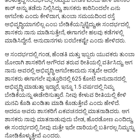
ಕಾರ್ ಅನ್ನು ತಡೆದು ನಿಲ್ಲಿಸಿದ್ದು, ಶಾಸಕರು ಕಾರಿನಿಂದಲೇ ಏನು
ಆಗಬೇಕು ಎಂದು ಕೇಳಿದಾಗ, ತುಂಬಾ ಸಮಯದಿಂದ ರಸ್ತೆ
ಅಭಿವೃದ್ಧಿಯಾಗಲಿಲ್ಲ ಎಂಬ ಬೇಡಿಕೆಯನ್ನಿಟ್ಟಿದ್ದು,ಈ ಸಂದರ್ಭದಲ್ಲಿ
ಶಾಸಕರು ನಾನು ಮಾಡಿಸುತ್ತೇನೆ, ಈಗಾಗಲೇ ಹಲವು ಕಡೆಗಳಲ್ಲಿ
ಮಾಡಿಸಿದ್ದೇನೆ. ಅನುದಾನಗಳು ಬರಬೇಕಷ್ಟೇ ಎಂದು ಹೇಳಿದರು.
ಆ ಸಂದರ್ಭದಲ್ಲಿ ಗಂಡ, ಹೆಂಡತಿ ಮತ್ತು ಇಬ್ಬರು ಯುವಕರು ತುಂಬಾ
ಜೋರಾಗಿ ಶಾಸಕರಿಗೆ ಅಗೌರವ ತರುವ ರೀತಿಯಲ್ಲಿ ವರ್ತಿಸಿದ್ದು, ಆಗ
ನಾನು ಅವರಲ್ಲಿ ಅಭಿವೃದ್ಧಿ ಆಗಬೇಕಾದುದು ಸತ್ಯವೇ ಆದರೇ
ಶಾಸಕರು ಈಗಾಗಲೇ ಪುತ್ತೂರಿನಲ್ಲಿ 625 ಕೋಟಿ ಅನುದಾನದಲ್ಲಿ
ಅಭಿವೃದ್ಧಿ ಮಾಡುತ್ತಾ ಇದ್ದಾರೆ, ಇನ್ನೂ 1.5 ವರ್ಷದಲ್ಲಿ ನಿಮ್ಮ
ಬೇಡಿಕೆಯನ್ನು ಈಡೇರಿಸುತ್ತಾರೆ. ನೀವು ಕೇಳುವ ರೀತಿಯಲ್ಲಿ ಕೇಳಿ
ಮನವಿ ಕೊಡಿ ಖಂಡಿತಾ ಮಾಡಿ ಕೊಡುತ್ತೇವೆ ಎಂದು ಹೇಳಿದೆ.
ಆದರೂ ಅವರು ಶಾಸಕರಿಗೆ ಏಕವಚನದಲ್ಲಿ ಮಾತನಾಡಿದರು. ಆಗ
ಶಾಸಕರು ನಾವು ಮಾತನಾಡುವುದು ಬೇಡ, ಹೊರಡೋಣ ಎಂದಿದ್ದು,
ಈ ಸಂದರ್ಭದಲ್ಲಿ ನೀವು ಮತ್ತೇ ಇದೇ ದಾರಿಯಲ್ಲಿ ಬರ್ತಿರಲ್ಲ ನಿಮ್ಮನ್ನು
ನೋಡಿಕೊಳ್ಳುತ್ತೇವೆ ಎಂದರು.