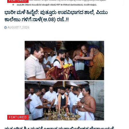
FEATURED
ಭಾರೀ ಮಳೆ ಹಿನ್ನೆಲೆ: ಪುತ್ತೂರು ಉಪವಿಭಾಗದ ಶಾಲೆ, ಪಿಯು
ಕಾಲೇಜು ಗಳಿಗೆ ನಾಳೆ(ಆ.08) ರಜೆ..!!
AUGUST 7, 2026
FEATURED