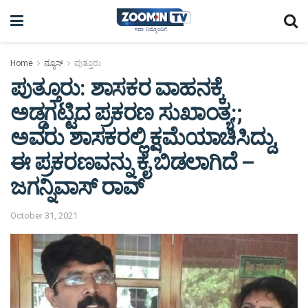
Home
ನ್ಯೂಸ್
ಪುತ್ತೂರು
ಪುತ್ತೂರು: ಶಾಸಕರ ವಾಹನಕ್ಕೆ
ಅಡ್ಡಗಟ್ಟಿದ ಪ್ರಕರಣ ಸುಖಾಂತ್ಯ:;
ಅವರು ಶಾಸಕರಲ್ಲಿ ಕ್ಷಮೆಯಾಚಿಸಿದ್ದು,
ಈ ಪ್ರಕರಣವನ್ನು ಕೈ ಬಿಡಲಾಗಿದೆ –
ಜಗನ್ನಿವಾಸ್ ರಾವ್
October 31, 2021