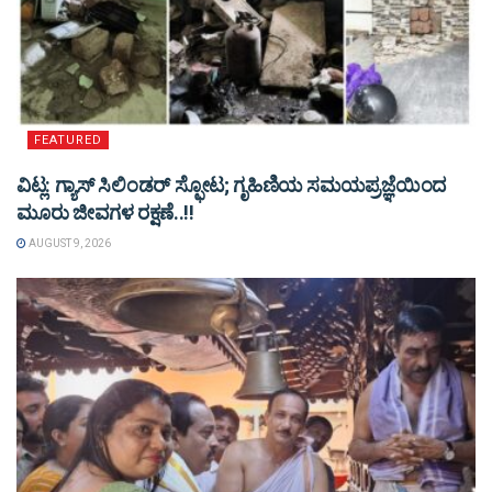
FEATURED
ವಿಟ್ಲ: ಗ್ಯಾಸ್ ಸಿಲಿಂಡರ್ ಸ್ಫೋಟ; ಗೃಹಿಣಿಯ ಸಮಯಪ್ರಜ್ಞೆಯಿಂದ
ಮೂರು ಜೀವಗಳ ರಕ್ಷಣೆ..!!
AUGUST 9, 2026