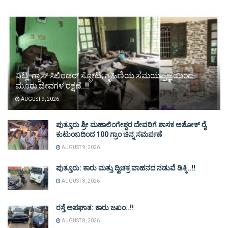
ವಿಟ್ಲ: ಗ್ಯಾಸ್ ಸಿಲಿಂಡರ್ ಸ್ಫೋಟ; ಗೃಹಿಣಿಯ ಸಮಯಪ್ರಜ್ಞೆಯಿಂದ
ಮೂರು ಜೀವಗಳ ರಕ್ಷಣೆ..!!
AUGUST 9, 2026
ಪುತ್ತೂರು ಶ್ರೀ ಮಹಾಲಿಂಗೇಶ್ವರ ದೇವರಿಗೆ ಶಾಸಕ ಅಶೋಕ್ ರೈ
ಕುಟುಂಬದಿಂದ 100 ಗ್ರಾಂ ಚಿನ್ನ ಸಮರ್ಪಣೆ
AUGUST 9, 2026
ಪುತ್ತೂರು: ಕಾರು ಮತ್ತು ದ್ವಿಚಕ್ರ ವಾಹನದ ನಡುವೆ ಡಿಕ್ಕಿ..!!
AUGUST 8, 2026
ರಸ್ತೆ ಅಪಘಾತ: ಕಾರು ಜಖಂ..!!
AUGUST 8, 2026