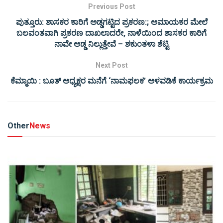
Previous Post
ಪುತ್ತೂರು: ಶಾಸಕರ ಕಾರಿಗೆ ಅಡ್ಡಗಟ್ಟಿದ ಪ್ರಕರಣ:; ಅಮಾಯಕರ ಮೇಲೆ
ಬಲವಂತವಾಗಿ ಪ್ರಕರಣ ದಾಖಲಾದರೇ, ನಾಳೆಯಿಂದ ಶಾಸಕರ ಕಾರಿಗೆ
ನಾವೇ ಅಡ್ಡ ನಿಲ್ಲುತ್ತೇವೆ – ಶಕುಂತಳಾ ಶೆಟ್ಟಿ
Next Post
ಕೆಮ್ಮಾಯಿ : ಬೂತ್ ಅಧ್ಯಕ್ಷರ ಮನೆಗೆ ‘ನಾಮಫಲಕ’ ಅಳವಡಿಕೆ ಕಾರ್ಯಕ್ರಮ
Other
News