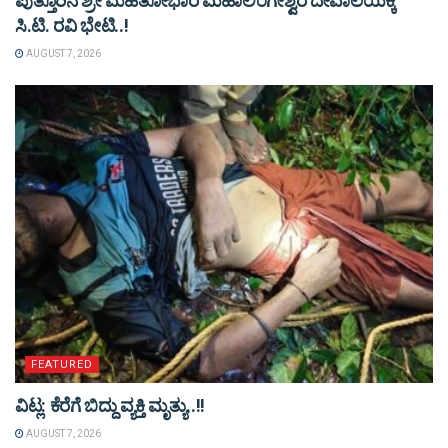
ಪುತ್ತೂರಿನ ಶ್ರೀ ಮಹತೋಭಾರ ಮಹಾಲಿಂಗೇಶ್ವರ ದೇವಾಲಯಕ್ಕೆ
ಸಿ.ಟಿ. ರವಿ ಭೇಟಿ..!
AUGUST 7, 2026
FEATURED
ವಿಟ್ಲ: ಕೆರೆಗೆ ಬಿದ್ದು ವ್ಯಕ್ತಿ ಮೃತ್ಯು..!!
AUGUST 7, 2026