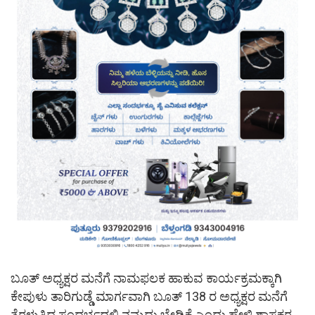
ಬೂತ್ ಅಧ್ಯಕ್ಷರ ಮನೆಗೆ ನಾಮಫಲಕ ಹಾಕುವ ಕಾರ್ಯಕ್ರಮಕ್ಕಾಗಿ
ಕೇಪುಳು ತಾರಿಗುಡ್ಡೆ ಮಾರ್ಗವಾಗಿ ಬೂತ್ 138 ರ ಅಧ್ಯಕ್ಷರ ಮನೆಗೆ
ತೆರಳುತ್ತಿದ್ದ ಸಂದರ್ಭದಲ್ಲಿ ನಮ್ಮದು ಬೇಡಿಕೆ ಎಂದು ಹೇಳಿ ಶಾಸಕರ