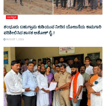
ಬಂಟ್ವಾಳ
ಶಂಭೂರು ಬಹುಗ್ರಾಮ ಕುಡಿಯುವ ನೀರಿನ ಯೋಜನೆಯ ಕಾಮಗಾರಿ
ಪರಿಶೀಲಿಸಿದ ಶಾಸಕ ಅಶೋಕ್ ರೈ..!
AUGUST 1, 2026