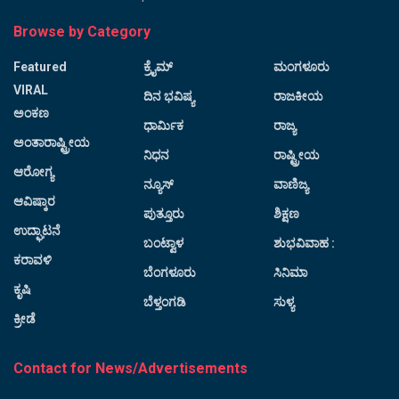
Browse by Category
Featured
ಕ್ರೈಮ್
ಮಂಗಳೂರು
VIRAL
ದಿನ ಭವಿಷ್ಯ
ರಾಜಕೀಯ
ಅಂಕಣ
ಧಾರ್ಮಿಕ
ರಾಜ್ಯ
ಅಂತಾರಾಷ್ಟ್ರೀಯ
ನಿಧನ
ರಾಷ್ಟ್ರೀಯ
ಆರೋಗ್ಯ
ನ್ಯೂಸ್
ವಾಣಿಜ್ಯ
ಆವಿಷ್ಕಾರ
ಪುತ್ತೂರು
ಶಿಕ್ಷಣ
ಉದ್ಘಾಟನೆ
ಬಂಟ್ವಾಳ
ಶುಭವಿವಾಹ :
ಕರಾವಳಿ
ಬೆಂಗಳೂರು
ಸಿನಿಮಾ
ಕೃಷಿ
ಬೆಳ್ತಂಗಡಿ
ಸುಳ್ಯ
ಕ್ರೀಡೆ
Contact for News/Advertisements