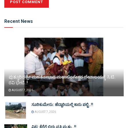
Alternative:
Recent News
ಪುತ್ತೂರಿನ ಶ್ರೀ ಮಹತೋಭಾರ ಮಹಾಲಿಂಗೇಶ್ವರ ದೇವಾಲಯಕ್ಕೆ ಸಿ.ಟಿ.
ರವಿ ಭೇಟಿ..!
AUGUST 7, 2026
ಸೂರಿಕುಮೇರು: ಹೆದ್ದಾರಿಯಲ್ಲಿ ಕಾರು ಪಲ್ಟಿ..!!
AUGUST 7, 2026
ವಿಟ್ಲ: ಕೆರೆಗೆ ಬಿದ್ದು ವ್ಯಕ್ತಿ ಮೃತ್ಯು..!!