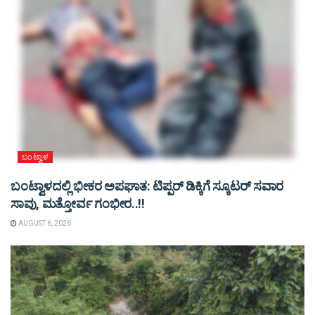
ಬಂಟ್ವಾಳ
ಬಂಟ್ವಾಳದಲ್ಲಿ ಭೀಕರ ಅಪಘಾತ: ಟಿಪ್ಪರ್ ಡಿಕ್ಕಿಗೆ ಸ್ಕೂಟರ್ ಸವಾರ
ಸಾವು, ಮತ್ತೋರ್ವ ಗಂಭೀರ..!!
AUGUST 6, 2026