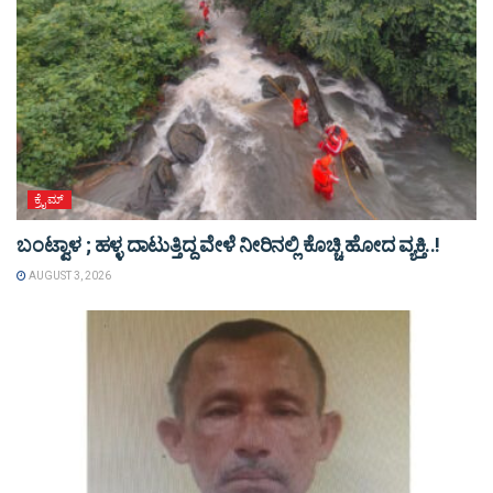
ಕ್ರೈಮ್
ಬಂಟ್ವಾಳ ; ಹಳ್ಳ ದಾಟುತ್ತಿದ್ದ ವೇಳೆ ನೀರಿನಲ್ಲಿ ಕೊಚ್ಚಿ ಹೋದ ವ್ಯಕ್ತಿ..!
AUGUST 3, 2026