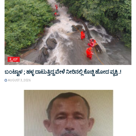
ಕ್ರೈಮ್
ಬಂಟ್ವಾಳ ; ಹಳ್ಳ ದಾಟುತ್ತಿದ್ದ ವೇಳೆ ನೀರಿನಲ್ಲಿ ಕೊಚ್ಚಿ ಹೋದ ವ್ಯಕ್ತಿ..!
AUGUST 3, 2026