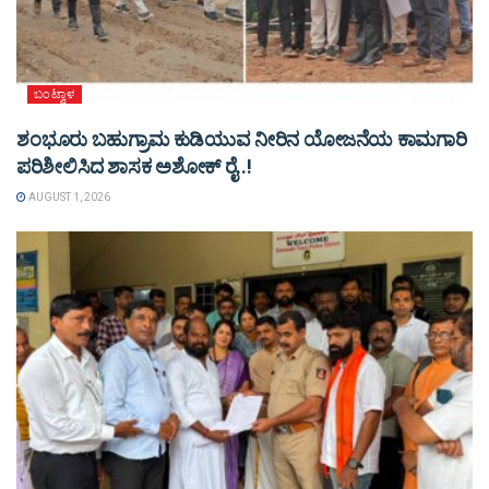
ಬಂಟ್ವಾಳ
ಶಂಭೂರು ಬಹುಗ್ರಾಮ ಕುಡಿಯುವ ನೀರಿನ ಯೋಜನೆಯ ಕಾಮಗಾರಿ
ಪರಿಶೀಲಿಸಿದ ಶಾಸಕ ಅಶೋಕ್ ರೈ..!
AUGUST 1, 2026