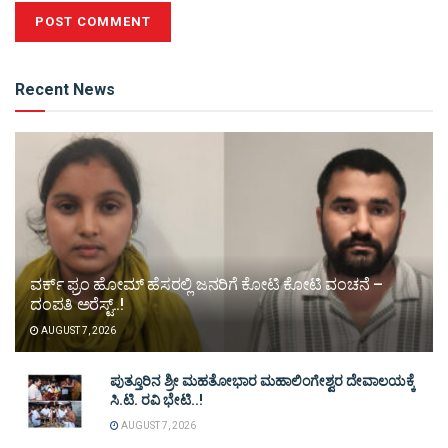
Alternative:
Recent News
ವರ್ಕ್ ಫ್ರಂ ಹೋಮ್ ಹೆಸರಲ್ಲಿ ಜನರಿಗೆ ಕೋಟಿ ಕೋಟಿ ವಂಚನೆ –
ದಂಪತಿ ಅರೆಸ್ಟ್..!
AUGUST 7, 2026
ಪುತ್ತೂರಿನ ಶ್ರೀ ಮಹತೋಭಾರ ಮಹಾಲಿಂಗೇಶ್ವರ ದೇವಾಲಯಕ್ಕೆ
ಸಿ.ಟಿ. ರವಿ ಭೇಟಿ..!
AUGUST 7, 2026