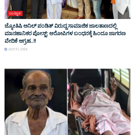
ಬಂಟ್ವಾಳ
ಜ್ಯೋತಿಷಿ ಅನಿಲ್ ಪಂಡಿತ್ ವಿರುದ್ದ ಸಾಮಾಜಿಕ ಜಾಲತಾಣದಲ್ಲಿ
ಮಾನಹಾನಿಕರ ಪೋಸ್ಟ್: ಆರೋಪಿಗಳ ಬಂಧನಕ್ಕೆ ಹಿಂದೂ ಜಾಗರಣ
ವೇದಿಕೆ ಆಗ್ರಹ..!!
JULY 31, 2026